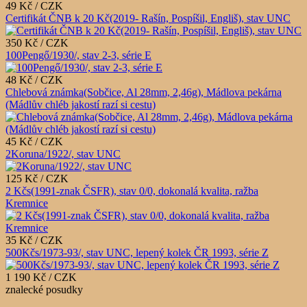
49 Kč / CZK
Certifikát ČNB k 20 Kč(2019- Rašín, Pospíšil, Engliš), stav UNC
350 Kč / CZK
100Pengő/1930/, stav 2-3, série E
48 Kč / CZK
Chlebová známka(Sobčice, Al 28mm, 2,46g), Mádlova pekárna
(Mádlův chléb jakostí razí si cestu)
45 Kč / CZK
2Koruna/1922/, stav UNC
125 Kč / CZK
2 Kčs(1991-znak ČSFR), stav 0/0, dokonalá kvalita, ražba
Kremnice
35 Kč / CZK
500Kčs/1973-93/, stav UNC, lepený kolek ČR 1993, série Z
1 190 Kč / CZK
znalecké posudky