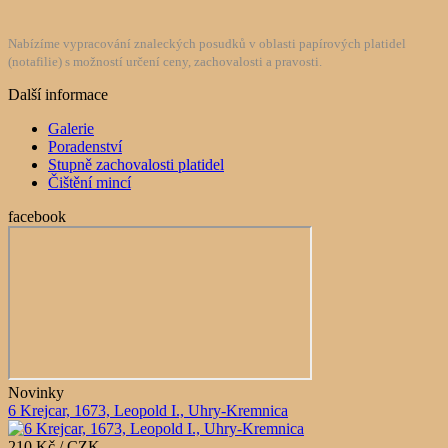
Nabízíme vypracování znaleckých posudků v oblasti papírových platidel
(notafilie) s možností určení ceny, zachovalosti a pravosti.
Další informace
Galerie
Poradenství
Stupně zachovalosti platidel
Čištění mincí
facebook
Novinky
6 Krejcar, 1673, Leopold I., Uhry-Kremnica
210 Kč / CZK