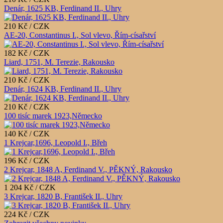
Denár, 1625 KB, Ferdinand II., Uhry
210 Kč / CZK
AE-20, Constantinus I., Sol vlevo, Řím-císařství
182 Kč / CZK
Liard, 1751, M. Terezie, Rakousko
210 Kč / CZK
Denár, 1624 KB, Ferdinand II., Uhry
210 Kč / CZK
100 tisíc marek 1923,Německo
140 Kč / CZK
1 Krejcar,1696, Leopold I., Břeh
196 Kč / CZK
2 Krejcar, 1848 A, Ferdinand V., PĚKNÝ, Rakousko
1 204 Kč / CZK
3 Krejcar, 1820 B, František II., Uhry
224 Kč / CZK