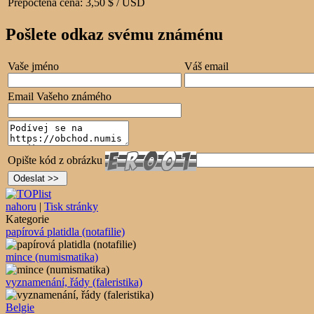
Přepočtená cena:
3,50 $ / USD
Pošlete odkaz svému známénu
Vaše jméno
Váš email
Email Vašeho známého
Opište kód z obrázku
nahoru
|
Tisk stránky
Kategorie
papírová platidla (notafilie)
mince (numismatika)
vyznamenání, řády (faleristika)
Belgie