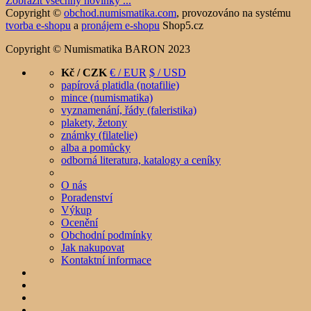
Zobrazit všechny novinky ...
Copyright ©
obchod.numismatika.com
,
provozováno na systému
tvorba e-shopu
a
pronájem e-shopu
Shop5.cz
Copyright © Numismatika BARON 2023
Kč / CZK
€ / EUR
$ / USD
papírová platidla (notafilie)
mince (numismatika)
vyznamenání, řády (faleristika)
plakety, žetony
známky (filatelie)
alba a pomůcky
odborná literatura, katalogy a ceníky
O nás
Poradenství
Výkup
Ocenění
Obchodní podmínky
Jak nakupovat
Kontaktní informace