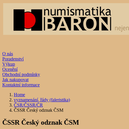
O nás
Poradenství
Výkup
Ocenění
Obchodní podmínky
Jak nakupovat
Kontaktní informace
Home
vyznamenání, řády (faleristika)
ČSR/ČSSR/ČR
ČSSR Český odznak ČSM
ČSSR Český odznak ČSM