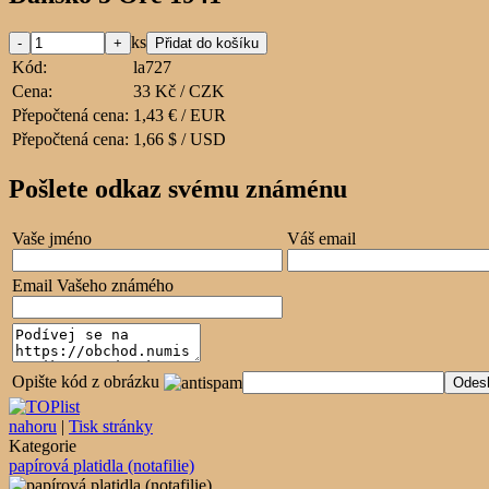
ks
Kód:
la727
Cena:
33 Kč / CZK
Přepočtená cena:
1,43 € / EUR
Přepočtená cena:
1,66 $ / USD
Pošlete odkaz svému známénu
Vaše jméno
Váš email
Email Vašeho známého
Opište kód z obrázku
nahoru
|
Tisk stránky
Kategorie
papírová platidla (notafilie)