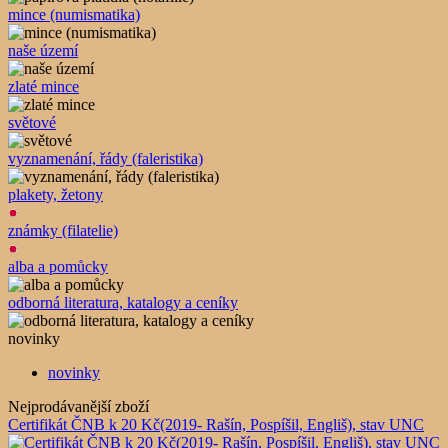
mince (numismatika)
naše území
zlaté mince
světové
vyznamenání, řády (faleristika)
plakety, žetony
známky (filatelie)
alba a pomůcky
odborná literatura, katalogy a ceníky
novinky
novinky
Nejprodávanější zboží
Certifikát ČNB k 20 Kč(2019- Rašín, Pospíšil, Engliš), stav UNC