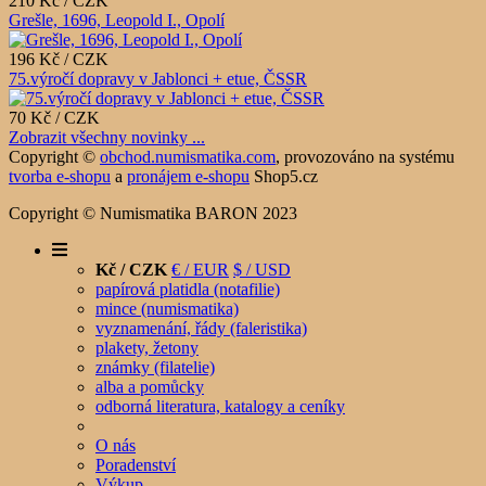
210 Kč / CZK
Grešle, 1696, Leopold I., Opolí
196 Kč / CZK
75.výročí dopravy v Jablonci + etue, ČSSR
70 Kč / CZK
Zobrazit všechny novinky ...
Copyright ©
obchod.numismatika.com
,
provozováno na systému
tvorba e-shopu
a
pronájem e-shopu
Shop5.cz
Copyright © Numismatika BARON 2023
Kč / CZK
€ / EUR
$ / USD
papírová platidla (notafilie)
mince (numismatika)
vyznamenání, řády (faleristika)
plakety, žetony
známky (filatelie)
alba a pomůcky
odborná literatura, katalogy a ceníky
O nás
Poradenství
Výkup