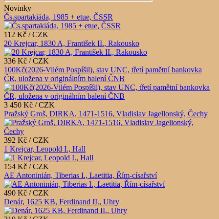
Novinky
Čs.spartakiáda, 1985 + etue, ČSSR
112 Kč / CZK
20 Krejcar, 1830 A, František II., Rakousko
336 Kč / CZK
100Kč(2026-Vilém Pospíšil), stav UNC, třetí pamětní bankovka
ČR, uložena v originálním balení ČNB
3 450 Kč / CZK
Pražský Groš, DIRKA, 1471-1516, Vladislav Jagellonský, Čechy
392 Kč / CZK
1 Krejcar, Leopold I., Hall
154 Kč / CZK
AE Antoninián, Tiberias I., Laetitia, Řím-císařství
490 Kč / CZK
Denár, 1625 KB, Ferdinand II., Uhry