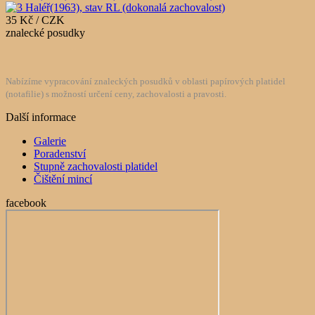
35 Kč / CZK
znalecké posudky
Nabízíme vypracování znaleckých posudků v oblasti papírových platidel
(notafilie) s možností určení ceny, zachovalosti a pravosti.
Další informace
Galerie
Poradenství
Stupně zachovalosti platidel
Čištění mincí
facebook