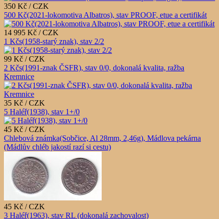
350 Kč / CZK
500 Kč(2021-lokomotiva Albatros), stav PROOF, etue a certifikát
14 995 Kč / CZK
1 Kčs(1958-starý znak), stav 2/2
99 Kč / CZK
2 Kčs(1991-znak ČSFR), stav 0/0, dokonalá kvalita, ražba
Kremnice
35 Kč / CZK
5 Haléř(1938), stav 1+/0
45 Kč / CZK
Chlebová známka(Sobčice, Al 28mm, 2,46g), Mádlova pekárna
(Mádlův chléb jakostí razí si cestu)
45 Kč / CZK
3 Haléř(1963), stav RL (dokonalá zachovalost)