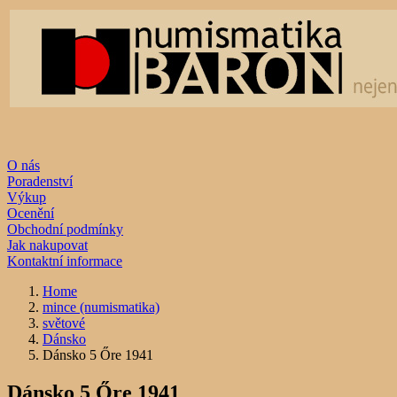
O nás
Poradenství
Výkup
Ocenění
Obchodní podmínky
Jak nakupovat
Kontaktní informace
Home
mince (numismatika)
světové
Dánsko
Dánsko 5 Őre 1941
Dánsko 5 Őre 1941