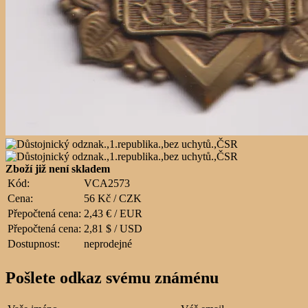
Zboží již není skladem
Kód:
VCA2573
Cena:
56 Kč / CZK
Přepočtená cena:
2,43 € / EUR
Přepočtená cena:
2,81 $ / USD
Dostupnost:
neprodejné
Pošlete odkaz svému známénu