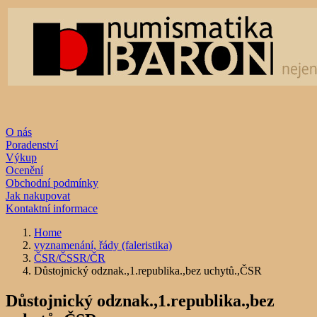
O nás
Poradenství
Výkup
Ocenění
Obchodní podmínky
Jak nakupovat
Kontaktní informace
Home
vyznamenání, řády (faleristika)
ČSR/ČSSR/ČR
Důstojnický odznak.,1.republika.,bez uchytů.,ČSR
Důstojnický odznak.,1.republika.,bez