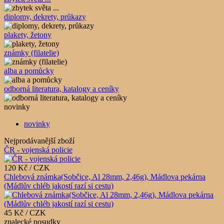
diplomy, dekrety, průkazy
plakety, žetony
známky (filatelie)
alba a pomůcky
odborná literatura, katalogy a ceníky
novinky
novinky
Nejprodávanější zboží
ČR - vojenská policie
120 Kč / CZK
Chlebová známka(Sobčice, Al 28mm, 2,46g), Mádlova pekárna
(Mádlův chléb jakostí razí si cestu)
45 Kč / CZK
znalecké posudky