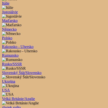
Itálie
Jugoslávie
Maďarsko
Německo
Polsko
Rakousko - Uhersko
Rumunsko
Rusko/SSSR
Slovenský Štát/Slovensko
Ukrajina
USA
Velká Británie/Anglie
zbytek světa ...