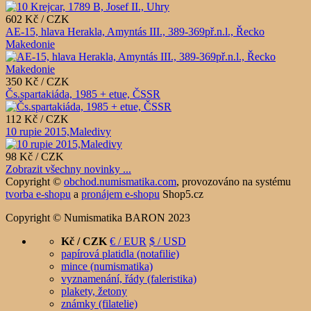
602 Kč / CZK
AE-15, hlava Herakla, Amyntás III., 389-369př.n.l., Řecko
Makedonie
350 Kč / CZK
Čs.spartakiáda, 1985 + etue, ČSSR
112 Kč / CZK
10 rupie 2015,Maledivy
98 Kč / CZK
Zobrazit všechny novinky ...
Copyright ©
obchod.numismatika.com
,
provozováno na systému
tvorba e-shopu
a
pronájem e-shopu
Shop5.cz
Copyright © Numismatika BARON 2023
Kč / CZK
€ / EUR
$ / USD
papírová platidla (notafilie)
mince (numismatika)
vyznamenání, řády (faleristika)
plakety, žetony
známky (filatelie)