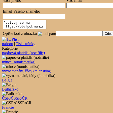
Vaše jméno
Váš email
Email Vašeho známého
Opište kód z obrázku
nahoru
|
Tisk stránky
Kategorie
papírová platidla (notafilie)
mince (numismatika)
vyznamenání, řády (faleristika)
Belgie
Bulharsko
ČSR/ČSSR/ČR
Francie