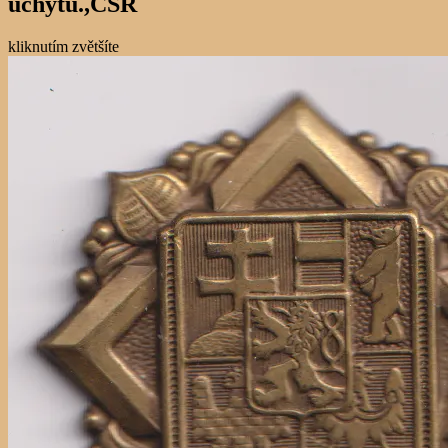
uchytů.,ČSR
kliknutím zvětšíte