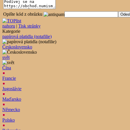
Opište kód z obrázku
nahoru
|
Tisk stránky
Kategorie
papírová platidla (notafilie)
Československo
svět
Čína
Francie
Jugoslávie
Maďarsko
Německo
Polsko