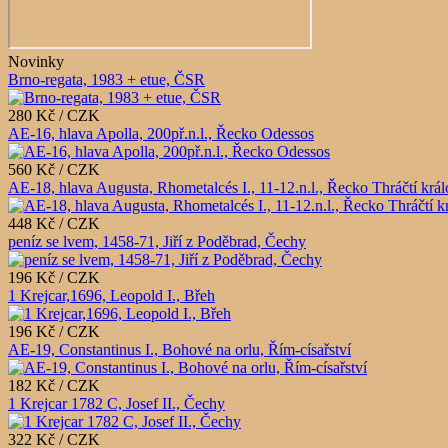
Novinky
Brno-regata, 1983 + etue, ČSR
280 Kč / CZK
AE-16, hlava Apolla, 200př.n.l., Řecko Odessos
560 Kč / CZK
AE-18, hlava Augusta, Rhometalcés I., 11-12.n.l., Řecko Thráčtí krá
448 Kč / CZK
peníz se lvem, 1458-71, Jiří z Poděbrad, Čechy
196 Kč / CZK
1 Krejcar,1696, Leopold I., Břeh
196 Kč / CZK
AE-19, Constantinus I., Bohové na orlu, Řím-císařství
182 Kč / CZK
1 Krejcar 1782 C, Josef II., Čechy
322 Kč / CZK