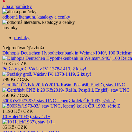
alba a pomůcky
odborná literatura, katalogy a ceníky
novinky
novinky
Nejprodávanější zboží
Dluhopis Deutschen Hypothekenbank in Weimar/1940/, 100 Reichsm
95 Kč / CZK
Pražský groš, Václav IV. 1378-1419, 2 kusy!
799 Kč / CZK
Certifikát ČNB k 20 Kč(2019- Rašín, Pospíšil, Engliš), stav UNC
350 Kč / CZK
500Kčs/1973-93/, stav UNC, lepený kolek ČR 1993, série Z
1 190 Kč / CZK
10 Haléř(1937), stav 1/1+
85 Kč / CZK