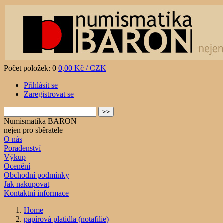
Počet položek: 0
0,00 Kč / CZK
Přihlásit se
Zaregistrovat se
Numismatika BARON
nejen pro sběratele
O nás
Poradenství
Výkup
Ocenění
Obchodní podmínky
Jak nakupovat
Kontaktní informace
Home
papírová platidla (notafilie)