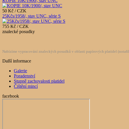
KOPIE 10K/1900/, stav UNC
50 Kč / CZK
25Kčs/1958/, stav UNC, série S
755 Kč / CZK
znalecké posudky
Nabízíme vypracování znaleckých posudků v oblasti papírových platidel (notafilie
Další informace
Galerie
Poradenství
Stupně zachovalosti platidel
Čištění mincí
facebook