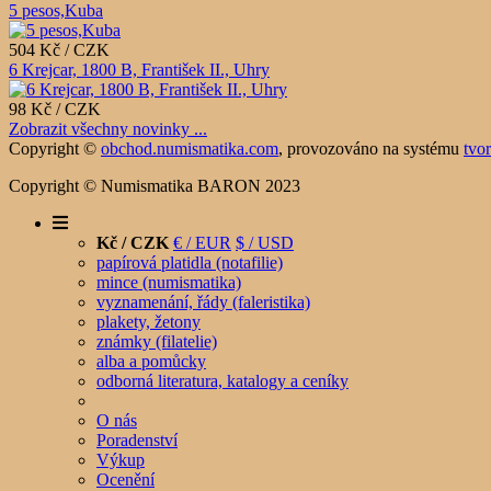
5 pesos,Kuba
504 Kč / CZK
6 Krejcar, 1800 B, František II., Uhry
98 Kč / CZK
Zobrazit všechny novinky ...
Copyright ©
obchod.numismatika.com
,
provozováno na systému
tvo
Copyright © Numismatika BARON 2023
Kč / CZK
€ / EUR
$ / USD
papírová platidla (notafilie)
mince (numismatika)
vyznamenání, řády (faleristika)
plakety, žetony
známky (filatelie)
alba a pomůcky
odborná literatura, katalogy a ceníky
O nás
Poradenství
Výkup
Ocenění