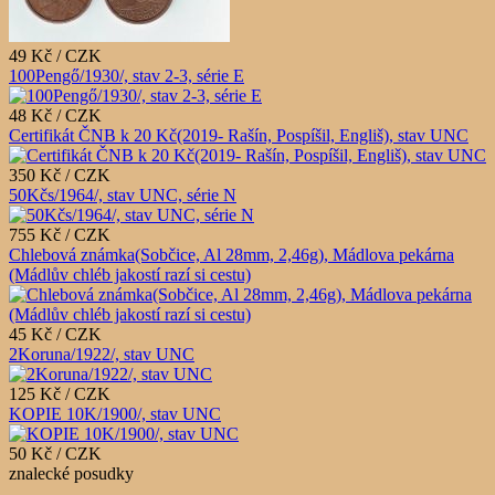
49 Kč / CZK
100Pengő/1930/, stav 2-3, série E
48 Kč / CZK
Certifikát ČNB k 20 Kč(2019- Rašín, Pospíšil, Engliš), stav UNC
350 Kč / CZK
50Kčs/1964/, stav UNC, série N
755 Kč / CZK
Chlebová známka(Sobčice, Al 28mm, 2,46g), Mádlova pekárna
(Mádlův chléb jakostí razí si cestu)
45 Kč / CZK
2Koruna/1922/, stav UNC
125 Kč / CZK
KOPIE 10K/1900/, stav UNC
50 Kč / CZK
znalecké posudky