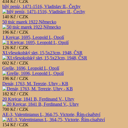
434 Kč / CZK
bílý peníz, 1471-1516, Vladislav II., Čechy
140 Kč / CZK
50 tisíc marek 1922,Německo
196 Kč / CZK
1 Krejcar, 1695, Leopold I., Opolí
126 Kč / CZK
XI.všesokolský slet, 15,5x23cm, 1948, ČSR
602 Kč / CZK
Grešle, 1696, Leopold I., Opolí
196 Kč / CZK
Denár, 1763, M. Terezie, Uhry - KB
182 Kč / CZK
20 Krejcar, 1841 B, Ferdinand V., Uhry
700 Kč / CZK
AE-3, Valentinianus I., 364-75, Victorie, Řím-císařství
154 Kč / CZK