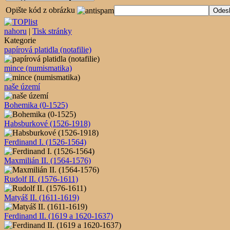
Opište kód z obrázku
nahoru
|
Tisk stránky
Kategorie
papírová platidla (notafilie)
mince (numismatika)
naše území
Bohemika (0-1525)
Habsburkové (1526-1918)
Ferdinand I. (1526-1564)
Maxmilián II. (1564-1576)
Rudolf II. (1576-1611)
Matyáš II. (1611-1619)
Ferdinand II. (1619 a 1620-1637)