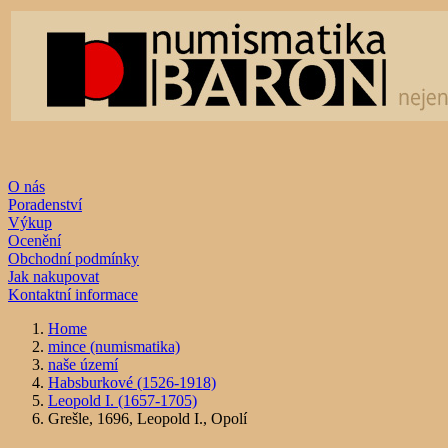
O nás
Poradenství
Výkup
Ocenění
Obchodní podmínky
Jak nakupovat
Kontaktní informace
Home
mince (numismatika)
naše území
Habsburkové (1526-1918)
Leopold I. (1657-1705)
Grešle, 1696, Leopold I., Opolí