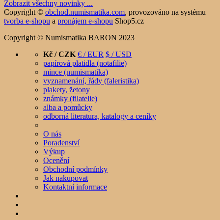
Zobrazit všechny novinky ...
Copyright ©
obchod.numismatika.com
,
provozováno na systému
tvorba e-shopu
a
pronájem e-shopu
Shop5.cz
Copyright © Numismatika BARON 2023
Kč / CZK
€ / EUR
$ / USD
papírová platidla (notafilie)
mince (numismatika)
vyznamenání, řády (faleristika)
plakety, žetony
známky (filatelie)
alba a pomůcky
odborná literatura, katalogy a ceníky
O nás
Poradenství
Výkup
Ocenění
Obchodní podmínky
Jak nakupovat
Kontaktní informace