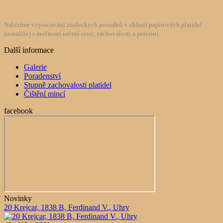
Nabízíme vypracování znaleckých posudků v oblasti papírových platidel
(notafilie) s možností určení ceny, zachovalosti a pravosti.
Další informace
Galerie
Poradenství
Stupně zachovalosti platidel
Čištění mincí
facebook
Novinky
20 Krejcar, 1838 B, Ferdinand V., Uhry