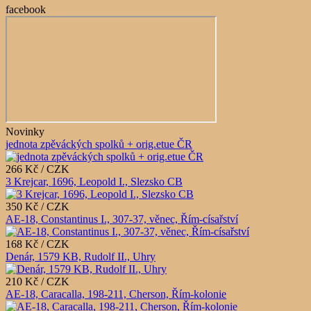
facebook
Novinky
jednota zpěváckých spolků + orig.etue ČR
266 Kč / CZK
3 Krejcar, 1696, Leopold I., Slezsko CB
350 Kč / CZK
AE-18, Constantinus I., 307-37, věnec, Řím-císařství
168 Kč / CZK
Denár, 1579 KB, Rudolf II., Uhry
210 Kč / CZK
AE-18, Caracalla, 198-211, Cherson, Řím-kolonie