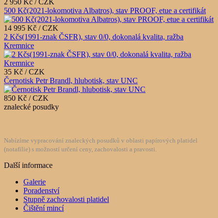
2 950 Kč / CZK
500 Kč(2021-lokomotiva Albatros), stav PROOF, etue a certifikát
14 995 Kč / CZK
2 Kčs(1991-znak ČSFR), stav 0/0, dokonalá kvalita, ražba
Kremnice
35 Kč / CZK
Černotisk Petr Brandl, hlubotisk, stav UNC
850 Kč / CZK
znalecké posudky
Nabízíme vypracování znaleckých posudků v oblasti papírových platidel
(notafilie) s možností určení ceny, zachovalosti a pravosti.
Další informace
Galerie
Poradenství
Stupně zachovalosti platidel
Čištění mincí