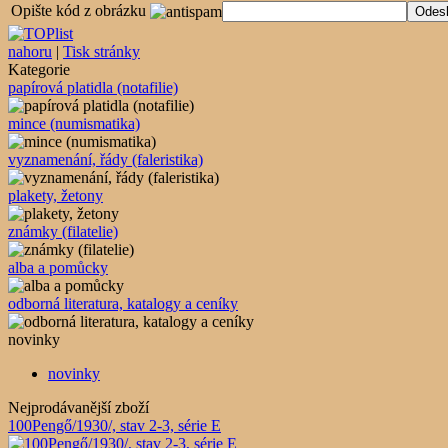
Opište kód z obrázku
nahoru
|
Tisk stránky
Kategorie
papírová platidla (notafilie)
mince (numismatika)
vyznamenání, řády (faleristika)
plakety, žetony
známky (filatelie)
alba a pomůcky
odborná literatura, katalogy a ceníky
novinky
novinky
Nejprodávanější zboží
100Pengő/1930/, stav 2-3, série E