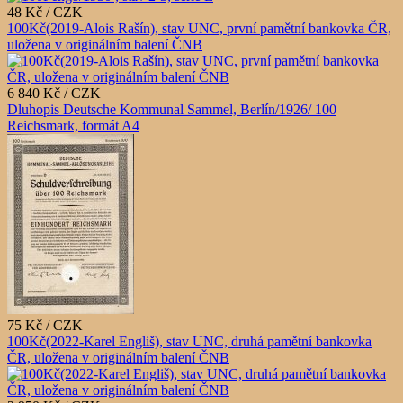
48 Kč / CZK
100Kč(2019-Alois Rašín), stav UNC, první pamětní bankovka ČR,
uložena v originálním balení ČNB
6 840 Kč / CZK
Dluhopis Deutsche Kommunal Sammel, Berlín/1926/ 100
Reichsmark, formát A4
75 Kč / CZK
100Kč(2022-Karel Engliš), stav UNC, druhá pamětní bankovka
ČR, uložena v originálním balení ČNB