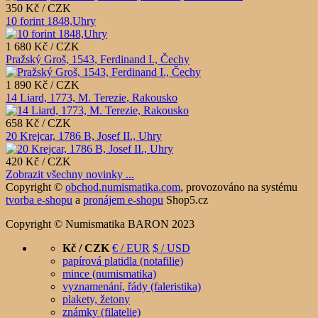
350 Kč / CZK
10 forint 1848,Uhry
1 680 Kč / CZK
Pražský Groš, 1543, Ferdinand I., Čechy
1 890 Kč / CZK
14 Liard, 1773, M. Terezie, Rakousko
658 Kč / CZK
20 Krejcar, 1786 B, Josef II., Uhry
420 Kč / CZK
Zobrazit všechny novinky ...
Copyright ©
obchod.numismatika.com
,
provozováno na systému
tvorba e-shopu
a
pronájem e-shopu
Shop5.cz
Copyright © Numismatika BARON 2023
Kč / CZK
€ / EUR
$ / USD
papírová platidla (notafilie)
mince (numismatika)
vyznamenání, řády (faleristika)
plakety, žetony
známky (filatelie)