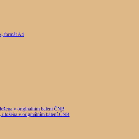
, formát A4
ložena v originálním balení ČNB