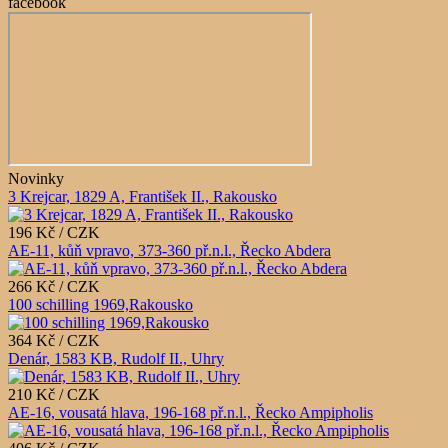
facebook
Novinky
3 Krejcar, 1829 A, František II., Rakousko
196 Kč / CZK
AE-11, kůň vpravo, 373-360 př.n.l., Řecko Abdera
266 Kč / CZK
100 schilling 1969,Rakousko
364 Kč / CZK
Denár, 1583 KB, Rudolf II., Uhry
210 Kč / CZK
AE-16, vousatá hlava, 196-168 př.n.l., Řecko Ampipholis