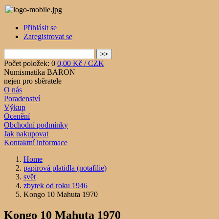
Přihlásit se
Zaregistrovat se
Počet položek: 0
0,00 Kč / CZK
Numismatika BARON
nejen pro sběratele
O nás
Poradenství
Výkup
Ocenění
Obchodní podmínky
Jak nakupovat
Kontaktní informace
Home
papírová platidla (notafilie)
svět
zbytek od roku 1946
Kongo 10 Mahuta 1970
Kongo 10 Mahuta 1970