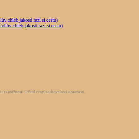
chléb jakostí razí si cestu)
) s možností určení ceny, zachovalosti a pravosti.