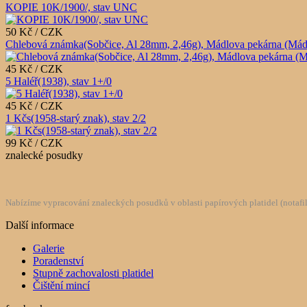
KOPIE 10K/1900/, stav UNC
50 Kč / CZK
Chlebová známka(Sobčice, Al 28mm, 2,46g), Mádlova pekárna (Mádlův 
45 Kč / CZK
5 Haléř(1938), stav 1+/0
45 Kč / CZK
1 Kčs(1958-starý znak), stav 2/2
99 Kč / CZK
znalecké posudky
Nabízíme vypracování znaleckých posudků v oblasti papírových platidel (notafilie
Další informace
Galerie
Poradenství
Stupně zachovalosti platidel
Čištění mincí