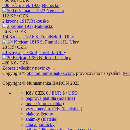
406 Kč / CZK
500 tisíc marek 1923,Německo
112 Kč / CZK
2 kroone 1917,Rakousko
56 Kč / CZK
1/4 Krejcar, 1816 S, František II., Uhry
28 Kč / CZK
20 Krejcar, 1786 B, Josef II., Uhry
420 Kč / CZK
Zobrazit všechny novinky ...
Copyright ©
obchod.numismatika.com
,
provozováno na systému
tvo
Copyright © Numismatika BARON 2023
Kč / CZK
€ / EUR
$ / USD
papírová platidla (notafilie)
mince (numismatika)
vyznamenání, řády (faleristika)
plakety, žetony
známky (filatelie)
alba a pomůcky
odborná literatura, katalogy a ceníky