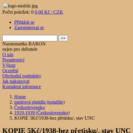
Počet položek: 0
0,00 Kč / CZK
Přihlásit se
Zaregistrovat se
Numismatika BARON
nejen pro sběratele
O nás
Poradenství
Výkup
Ocenění
Obchodní podmínky
Jak nakupovat
Kontaktní informace
Home
papírová platidla (notafilie)
Československo
1919-1939 (Československo)
KOPIE 5Kč/1938-bez přetisku/, stav UNC
KOPIE 5Kč/1938-bez přetisku/, stav UNC