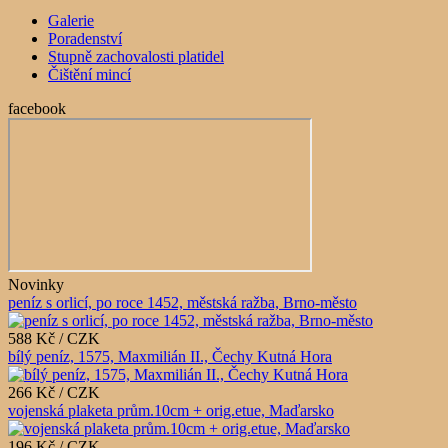
Galerie
Poradenství
Stupně zachovalosti platidel
Čištění mincí
facebook
Novinky
peníz s orlicí, po roce 1452, městská ražba, Brno-město
588 Kč / CZK
bílý peníz, 1575, Maxmilián II., Čechy Kutná Hora
266 Kč / CZK
vojenská plaketa prům.10cm + orig.etue, Maďarsko
196 Kč / CZK