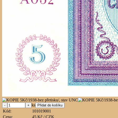
ks
Kód:
101019001
Cena:
45 Kč / CZK