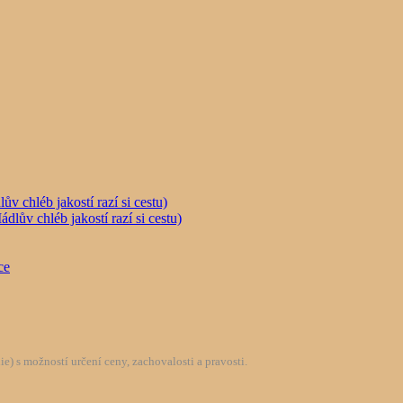
chléb jakostí razí si cestu)
) s možností určení ceny, zachovalosti a pravosti.