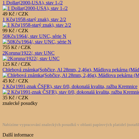
1 Dollar(2000-USA), stav 1-/2
49 Kč / CZK
1 Kčs(1958-starý znak), stav 2/2
99 Kč / CZK
50Kčs/1964/, stav UNC, série N
755 Kč / CZK
2Koruna/1922/, stav UNC
125 Kč / CZK
Chlebová známka(Sobčice, Al 28mm, 2,46g), Mádlova pekárna (Mádlův 
45 Kč / CZK
2 Kčs(1991-znak ČSFR), stav 0/0, dokonalá kvalita, ražba Kremnice
35 Kč / CZK
znalecké posudky
Nabízíme vypracování znaleckých posudků v oblasti papírových platidel (notafilie
Další informace