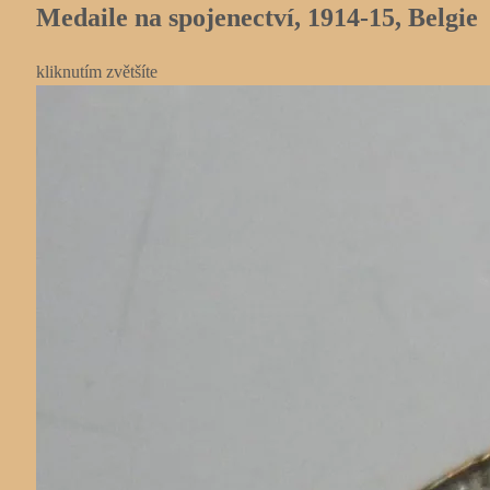
Medaile na spojenectví, 1914-15, Belgie
kliknutím zvětšíte