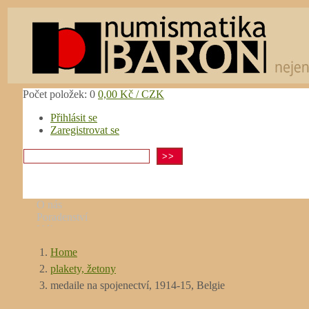
Počet položek: 0
0,00 Kč / CZK
Přihlásit se
Zaregistrovat se
Numismatika BA
O nás
Poradenství
Výkup
nejen pro sběratele
Ocenění
Home
Obchodní podmínky
Jak nakupovat
plakety, žetony
Kontaktní informace
medaile na spojenectví, 1914-15, Belgie