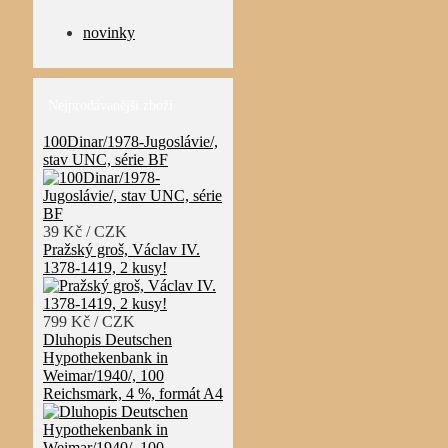
novinky
Nejprodávanější zboží
100Dinar/1978-Jugoslávie/,
stav UNC, série BF
39 Kč / CZK
Pražský groš, Václav IV.
1378-1419, 2 kusy!
799 Kč / CZK
Dluhopis Deutschen
Hypothekenbank in
Weimar/1940/, 100
Reichsmark, 4 %, formát A4