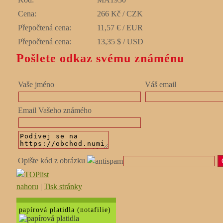
Cena:
266 Kč / CZK
Přepočtená cena:
11,57 € / EUR
Přepočtená cena:
13,35 $ / USD
Pošlete odkaz svému známénu
Vaše jméno
Váš email
Email Vašeho známého
Opište kód z obrázku
nahoru
|
Tisk stránky
papírová platidla (notafilie)