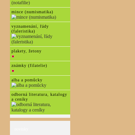
mince (numismatika)
vyznamenání, řády
(faleristika)
plakety, žetony
známky (filatelie)
alba a pomůcky
odborná literatura, katalogy
a ceníky
novinky