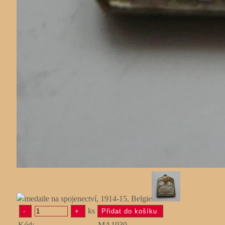
ks
Kód:
MA1930