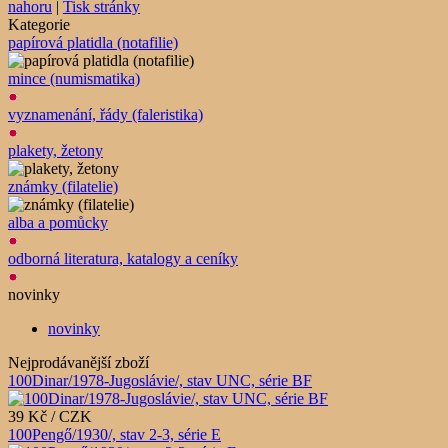
nahoru
|
Tisk stránky
Kategorie
papírová platidla (notafilie)
mince (numismatika)
vyznamenání, řády (faleristika)
plakety, žetony
známky (filatelie)
alba a pomůcky
odborná literatura, katalogy a ceníky
novinky
novinky
Nejprodávanější zboží
100Dinar/1978-Jugoslávie/, stav UNC, série BF
39 Kč / CZK
100Pengő/1930/, stav 2-3, série E