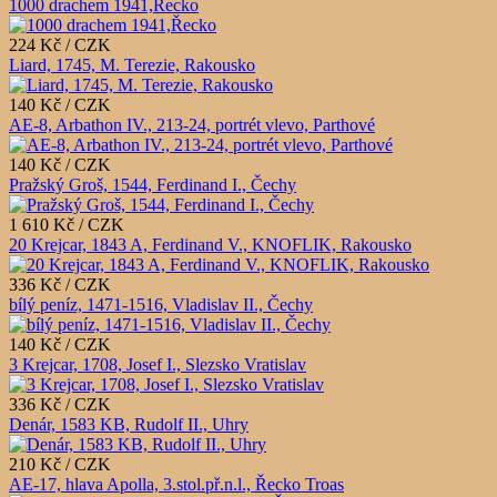
1000 drachem 1941,Řecko
224 Kč / CZK
Liard, 1745, M. Terezie, Rakousko
140 Kč / CZK
AE-8, Arbathon IV., 213-24, portrét vlevo, Parthové
140 Kč / CZK
Pražský Groš, 1544, Ferdinand I., Čechy
1 610 Kč / CZK
20 Krejcar, 1843 A, Ferdinand V., KNOFLIK, Rakousko
336 Kč / CZK
bílý peníz, 1471-1516, Vladislav II., Čechy
140 Kč / CZK
3 Krejcar, 1708, Josef I., Slezsko Vratislav
336 Kč / CZK
Denár, 1583 KB, Rudolf II., Uhry
210 Kč / CZK
AE-17, hlava Apolla, 3.stol.př.n.l., Řecko Troas