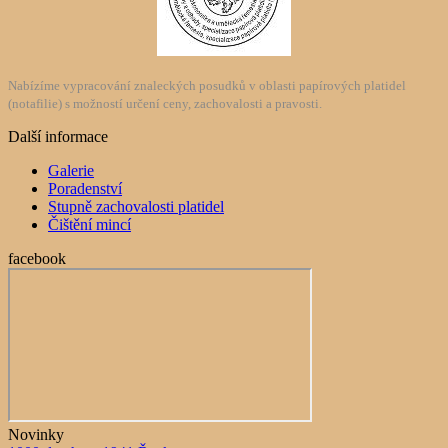
Nabízíme vypracování znaleckých posudků v oblasti papírových platidel
(notafilie) s možností určení ceny, zachovalosti a pravosti.
Další informace
Galerie
Poradenství
Stupně zachovalosti platidel
Čištění mincí
facebook
Novinky