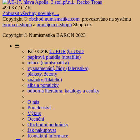
490 Kč / CZK
Zobrazit všechny novinky ...
Copyright ©
obchod.numismatika.com
,
provozováno na systému
tvorba e-shopu
a
pronájem e-shopu
Shop5.cz
Copyright © Numismatika BARON 2023
Kč / CZK
€ / EUR
$ / USD
papírová platidla (notafilie)
mince (numismatika)
vyznamenání, řády (faleristika)
plakety, žetony
známky (filatelie)
alba a pomůcky
odborná literatura, katalogy a ceníky
O nás
Poradenství
Výkup
Ocenění
Obchodní podmínky
Jak nakupovat
Kontaktní informace