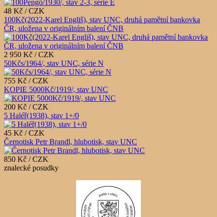
48 Kč / CZK
100Kč(2022-Karel Engliš), stav UNC, druhá pamětní bankovka
ČR, uložena v originálním balení ČNB
2 950 Kč / CZK
50Kčs/1964/, stav UNC, série N
755 Kč / CZK
KOPIE 5000Kč/1919/, stav UNC
200 Kč / CZK
5 Haléř(1938), stav 1+/0
45 Kč / CZK
Černotisk Petr Brandl, hlubotisk, stav UNC
850 Kč / CZK
znalecké posudky