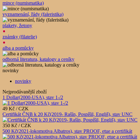
mince (numismatika)
vyznamenání, řády (faleristika)
plakety, žetony
známky (filatelie)
alba a pomůcky
odborná literatura, katalogy a ceníky
novinky
novinky
Nejprodávanější zboží
1 Dollar(2000-USA), stav 1-/2
49 Kč / CZK
Certifikát ČNB k 20 Kč(2019- Rašín, Pospíšil, Engliš), stav UNC
350 Kč / CZK
500 Kč(2021-lokomotiva Albatros), stav PROOF, etue a certifikát