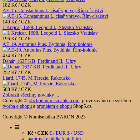
182 Kč / CZK
AE-15, Constantinus I., císař vpravo, Řím-císařství
140 Kč / CZK
1 Krejcar, 1698, Leopold I., Slezsko Vratislav
196 Kč / CZK
AE-19, Antonius Pius, Bythinia, Řím-kolonie
434 Kč / CZK
Denár, 1637 KB, Ferdinand II., Uhry
252 Kč / CZK
Liard, 1745, M.Terezie, Rakousko
588 Kč / CZK
Zobrazit všechny novinky ...
Copyright ©
obchod.numismatika.com
,
provozováno na systému
tvorba e-shopu
a
pronájem e-shopu
Shop5.cz
Copyright © Numismatika BARON 2023
Kč / CZK
€ / EUR
$ / USD
papírová platidla (notafilie)