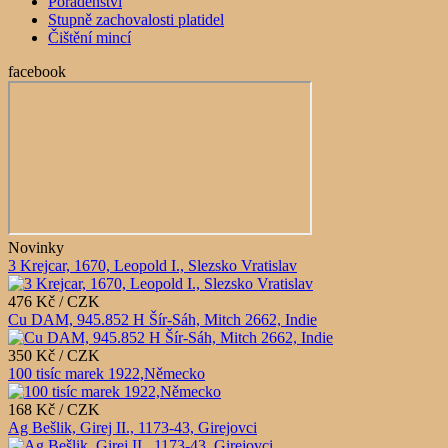
Poradenství
Stupně zachovalosti platidel
Čištění mincí
facebook
Novinky
3 Krejcar, 1670, Leopold I., Slezsko Vratislav
476 Kč / CZK
Cu DAM, 945.852 H Šír-Sáh, Mitch 2662, Indie
350 Kč / CZK
100 tisíc marek 1922,Německo
168 Kč / CZK
Ag Bešlik, Girej II., 1173-43, Girejovci