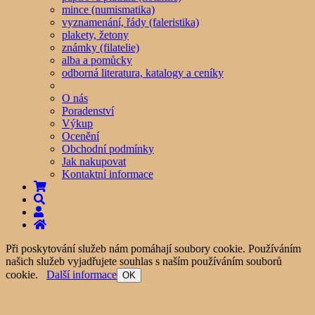
mince (numismatika)
vyznamenání, řády (faleristika)
plakety, žetony
známky (filatelie)
alba a pomůcky
odborná literatura, katalogy a ceníky
O nás
Poradenství
Výkup
Ocenění
Obchodní podmínky
Jak nakupovat
Kontaktní informace
Při poskytování služeb nám pomáhají soubory cookie. Používáním
našich služeb vyjadřujete souhlas s naším používáním souborů
cookie.
Další informace