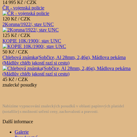
14 995 Kč / CZK
ČR - vojenská policie
120 Kč / CZK
2Koruna/1922/, stav UNC
125 Kč / CZK
KOPIE 10K/1900/, stav UNC
50 Kč / CZK
Chlebová známka(Sobčice, Al 28mm, 2,46g), Mádlova pekárna
(Mádlův chléb jakostí razí si cestu)
45 Kč / CZK
znalecké posudky
Nabízíme vypracování znaleckých posudků v oblasti papírových platidel
(notafilie) s možností určení ceny, zachovalosti a pravosti.
Další informace
Galerie