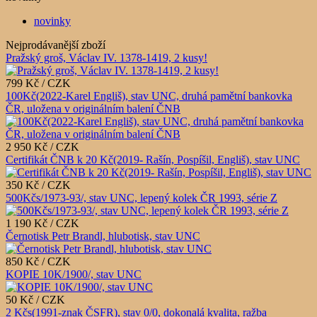
novinky
Nejprodávanější zboží
Pražský groš, Václav IV. 1378-1419, 2 kusy!
799 Kč / CZK
100Kč(2022-Karel Engliš), stav UNC, druhá pamětní bankovka
ČR, uložena v originálním balení ČNB
2 950 Kč / CZK
Certifikát ČNB k 20 Kč(2019- Rašín, Pospíšil, Engliš), stav UNC
350 Kč / CZK
500Kčs/1973-93/, stav UNC, lepený kolek ČR 1993, série Z
1 190 Kč / CZK
Černotisk Petr Brandl, hlubotisk, stav UNC
850 Kč / CZK
KOPIE 10K/1900/, stav UNC
50 Kč / CZK
2 Kčs(1991-znak ČSFR), stav 0/0, dokonalá kvalita, ražba