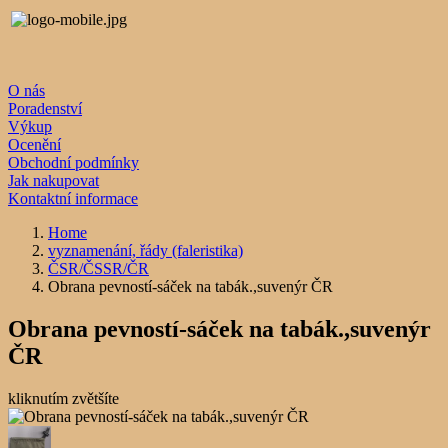
O nás
Poradenství
Výkup
Ocenění
Obchodní podmínky
Jak nakupovat
Kontaktní informace
Home
vyznamenání, řády (faleristika)
ČSR/ČSSR/ČR
Obrana pevností-sáček na tabák.,suvenýr ČR
Obrana pevností-sáček na tabák.,suvenýr
ČR
kliknutím zvětšíte