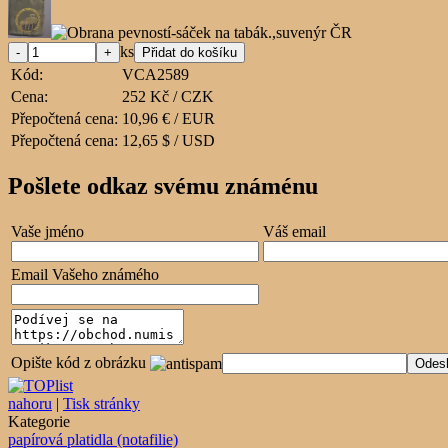
ks
Kód:
VCA2589
Cena:
252 Kč / CZK
Přepočtená cena:
10,96 € / EUR
Přepočtená cena:
12,65 $ / USD
Pošlete odkaz svému známénu
Vaše jméno
Váš email
Email Vašeho známého
Opište kód z obrázku
nahoru
|
Tisk stránky
Kategorie
papírová platidla (notafilie)