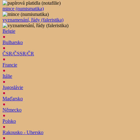
mince (numismatika)
vyznamenání, řády (faleristika)
Belgie
Bulharsko
ČSR/ČSSR/ČR
Francie
Itálie
Jugoslávie
Maďarsko
Německo
Polsko
Rakousko - Uhersko