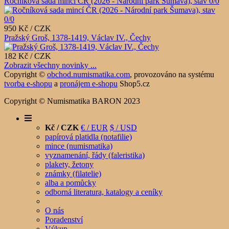
Ročníková sada mincí ČR (2026 - Národní park Šumava), stav 0/0
950 Kč / CZK
Pražský Groš, 1378-1419, Václav IV., Čechy
182 Kč / CZK
Zobrazit všechny novinky ...
Copyright ©
obchod.numismatika.com
,
provozováno na systému
tvorba e-shopu
a
pronájem e-shopu
Shop5.cz
Copyright © Numismatika BARON 2023
Kč / CZK
€ / EUR
$ / USD
papírová platidla (notafilie)
mince (numismatika)
vyznamenání, řády (faleristika)
plakety, žetony
známky (filatelie)
alba a pomůcky
odborná literatura, katalogy a ceníky
O nás
Poradenství
Výkup