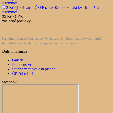
Kremnice
35 Kč / CZK
znalecké posudky
Nabízíme vypracování znaleckých posudků v oblasti papírových platidel
(notafilie) s možností určení ceny, zachovalosti a pravosti.
Další informace
Galerie
Poradenství
Stupně zachovalosti platidel
Čištění mincí
facebook