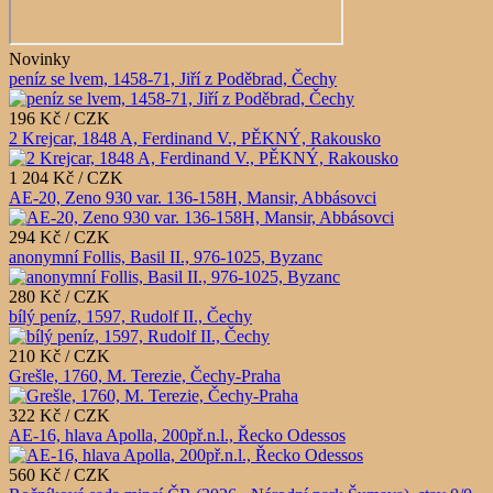
Novinky
peníz se lvem, 1458-71, Jiří z Poděbrad, Čechy
196 Kč / CZK
2 Krejcar, 1848 A, Ferdinand V., PĚKNÝ, Rakousko
1 204 Kč / CZK
AE-20, Zeno 930 var. 136-158H, Mansir, Abbásovci
294 Kč / CZK
anonymní Follis, Basil II., 976-1025, Byzanc
280 Kč / CZK
bílý peníz, 1597, Rudolf II., Čechy
210 Kč / CZK
Grešle, 1760, M. Terezie, Čechy-Praha
322 Kč / CZK
AE-16, hlava Apolla, 200př.n.l., Řecko Odessos
560 Kč / CZK