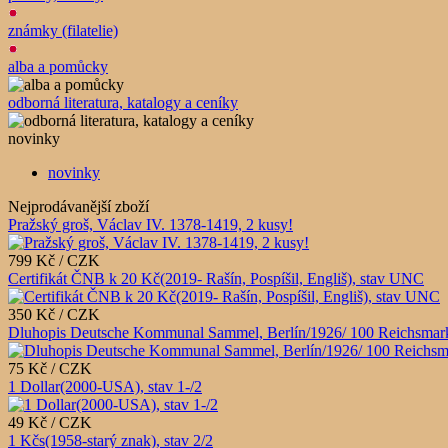
známky (filatelie)
alba a pomůcky
odborná literatura, katalogy a ceníky
novinky
novinky
Nejprodávanější zboží
Pražský groš, Václav IV. 1378-1419, 2 kusy!
799 Kč / CZK
Certifikát ČNB k 20 Kč(2019- Rašín, Pospíšil, Engliš), stav UNC
350 Kč / CZK
Dluhopis Deutsche Kommunal Sammel, Berlín/1926/ 100 Reichsmark
75 Kč / CZK
1 Dollar(2000-USA), stav 1-/2
49 Kč / CZK
1 Kčs(1958-starý znak), stav 2/2