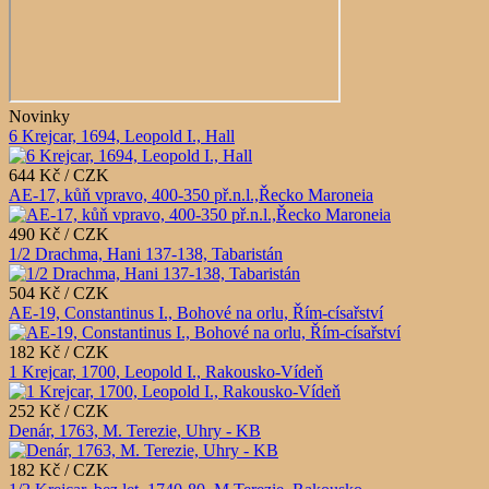
Novinky
6 Krejcar, 1694, Leopold I., Hall
644 Kč / CZK
AE-17, kůň vpravo, 400-350 př.n.l.,Řecko Maroneia
490 Kč / CZK
1/2 Drachma, Hani 137-138, Tabaristán
504 Kč / CZK
AE-19, Constantinus I., Bohové na orlu, Řím-císařství
182 Kč / CZK
1 Krejcar, 1700, Leopold I., Rakousko-Vídeň
252 Kč / CZK
Denár, 1763, M. Terezie, Uhry - KB
182 Kč / CZK