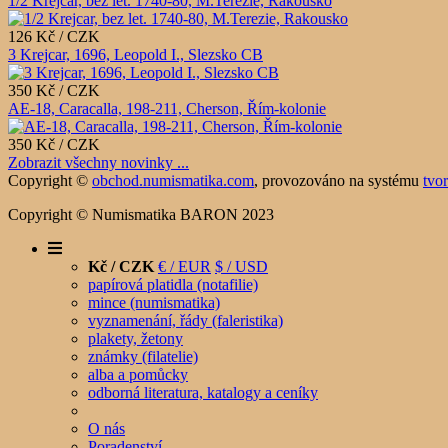
1/2 Krejcar, bez let. 1740-80, M.Terezie, Rakousko
126 Kč / CZK
3 Krejcar, 1696, Leopold I., Slezsko CB
350 Kč / CZK
AE-18, Caracalla, 198-211, Cherson, Řím-kolonie
350 Kč / CZK
Zobrazit všechny novinky ...
Copyright ©
obchod.numismatika.com
,
provozováno na systému
tvo
Copyright © Numismatika BARON 2023
Kč / CZK
€ / EUR
$ / USD
papírová platidla (notafilie)
mince (numismatika)
vyznamenání, řády (faleristika)
plakety, žetony
známky (filatelie)
alba a pomůcky
odborná literatura, katalogy a ceníky
O nás
Poradenství