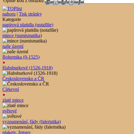
Opište kód z obrázku
nahoru
|
Tisk stránky
Kategorie
papírová platidla (notafilie)
mince (numismatika)
naše území
Bohemika (0-1525)
Habsburkové (1526-1918)
Československo a ČR
Církevní
zlaté mince
světové
vyznamenání, řády (faleristika)
plakety, žetony