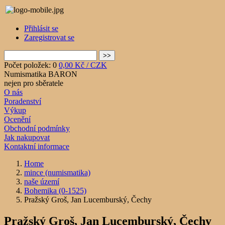
Přihlásit se
Zaregistrovat se
Počet položek: 0
0,00 Kč / CZK
Numismatika BARON
nejen pro sběratele
O nás
Poradenství
Výkup
Ocenění
Obchodní podmínky
Jak nakupovat
Kontaktní informace
Home
mince (numismatika)
naše území
Bohemika (0-1525)
Pražský Groš, Jan Lucemburský, Čechy
Pražský Groš, Jan Lucemburský, Čechy