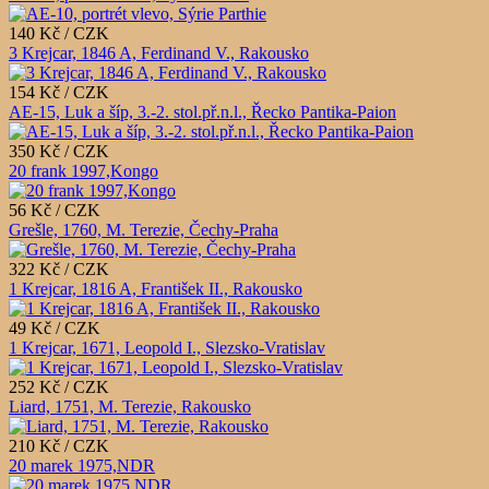
140 Kč / CZK
3 Krejcar, 1846 A, Ferdinand V., Rakousko
154 Kč / CZK
AE-15, Luk a šíp, 3.-2. stol.př.n.l., Řecko Pantika-Paion
350 Kč / CZK
20 frank 1997,Kongo
56 Kč / CZK
Grešle, 1760, M. Terezie, Čechy-Praha
322 Kč / CZK
1 Krejcar, 1816 A, František II., Rakousko
49 Kč / CZK
1 Krejcar, 1671, Leopold I., Slezsko-Vratislav
252 Kč / CZK
Liard, 1751, M. Terezie, Rakousko
210 Kč / CZK
20 marek 1975,NDR