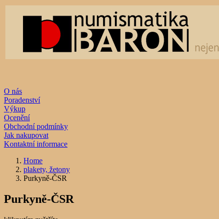
O nás
Poradenství
Výkup
Ocenění
Obchodní podmínky
Jak nakupovat
Kontaktní informace
Home
plakety, žetony
Purkyně-ČSR
Purkyně-ČSR