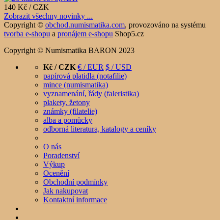
140 Kč / CZK
Zobrazit všechny novinky ...
Copyright ©
obchod.numismatika.com
,
provozováno na systému
tvorba e-shopu
a
pronájem e-shopu
Shop5.cz
Copyright © Numismatika BARON 2023
Kč / CZK
€ / EUR
$ / USD
papírová platidla (notafilie)
mince (numismatika)
vyznamenání, řády (faleristika)
plakety, žetony
známky (filatelie)
alba a pomůcky
odborná literatura, katalogy a ceníky
O nás
Poradenství
Výkup
Ocenění
Obchodní podmínky
Jak nakupovat
Kontaktní informace