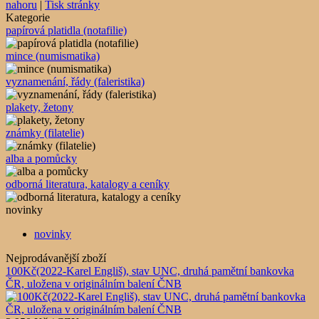
nahoru
|
Tisk stránky
Kategorie
papírová platidla (notafilie)
mince (numismatika)
vyznamenání, řády (faleristika)
plakety, žetony
známky (filatelie)
alba a pomůcky
odborná literatura, katalogy a ceníky
novinky
novinky
Nejprodávanější zboží
100Kč(2022-Karel Engliš), stav UNC, druhá pamětní bankovka
ČR, uložena v originálním balení ČNB