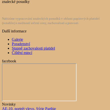
znalecké posudky
Nabízíme vypracování znaleckých posudků v oblasti papírových platidel
(notafilie) s možností určení ceny, zachovalosti a pravosti.
Další informace
Galerie
Poradenství
Stupně zachovalosti platidel
Čištění mincí
facebook
Novinky
AE-10, portrét vlevo, Sýrie Parthie