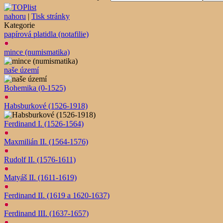
nahoru
|
Tisk stránky
Kategorie
papírová platidla (notafilie)
mince (numismatika)
naše území
Bohemika (0-1525)
Habsburkové (1526-1918)
Ferdinand I. (1526-1564)
Maxmilián II. (1564-1576)
Rudolf II. (1576-1611)
Matyáš II. (1611-1619)
Ferdinand II. (1619 a 1620-1637)
Ferdinand III. (1637-1657)