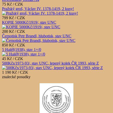
75 Kč / CZK
Pražský groš, Václav IV. 1378-1419, 2 kusy!
799 Kč / CZK
KOPIE 5000Kč/1919/, stav UNC
200 Kč / CZK
Černotisk Petr Brandl, hlubotisk, stav UNC
850 Kč / CZK
5 Haléř(1938), stav 1+/0
45 Kč / CZK
500Kčs/1973-93/, stav UNC, lepený kolek ČR 1993, série Z
1 190 Kč / CZK
znalecké posudky