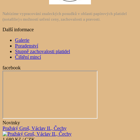
Nabízíme vypracování znaleckých posudků v oblasti papírových platidel
(notafilie) s možností určení ceny, zachovalosti a pravosti.
Další informace
Galerie
Poradenství
Stupně zachovalosti platidel
Čištění mincí
facebook
Novinky
Pražský Groš, Václav II., Čechy
1 680 Kč / CZK