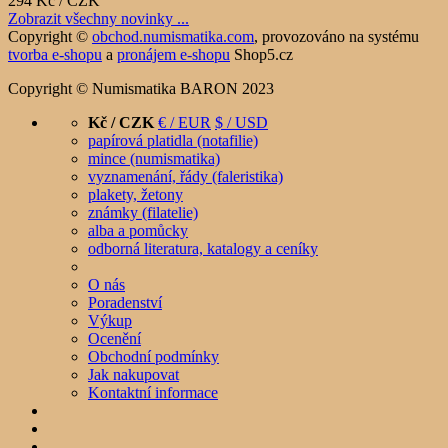
294 Kč / CZK
Zobrazit všechny novinky ...
Copyright ©
obchod.numismatika.com
,
provozováno na systému
tvorba e-shopu
a
pronájem e-shopu
Shop5.cz
Copyright © Numismatika BARON 2023
Kč / CZK
€ / EUR
$ / USD
papírová platidla (notafilie)
mince (numismatika)
vyznamenání, řády (faleristika)
plakety, žetony
známky (filatelie)
alba a pomůcky
odborná literatura, katalogy a ceníky
O nás
Poradenství
Výkup
Ocenění
Obchodní podmínky
Jak nakupovat
Kontaktní informace