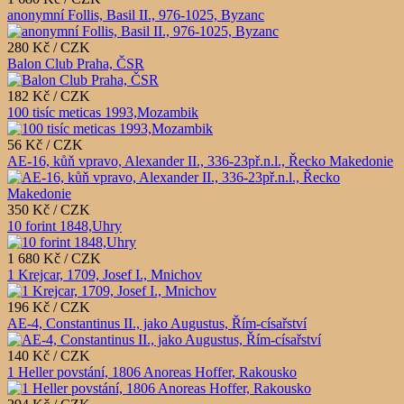
anonymní Follis, Basil II., 976-1025, Byzanc
280 Kč / CZK
Balon Club Praha, ČSR
182 Kč / CZK
100 tisíc meticas 1993,Mozambik
56 Kč / CZK
AE-16, kůň vpravo, Alexander II., 336-23př.n.l., Řecko Makedonie
350 Kč / CZK
10 forint 1848,Uhry
1 680 Kč / CZK
1 Krejcar, 1709, Josef I., Mnichov
196 Kč / CZK
AE-4, Constantinus II., jako Augustus, Řím-císařství
140 Kč / CZK
1 Heller povstání, 1806 Anoreas Hoffer, Rakousko