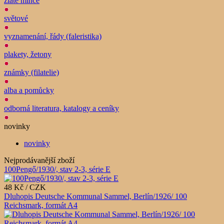
zlaté mince
světové
vyznamenání, řády (faleristika)
plakety, žetony
známky (filatelie)
alba a pomůcky
odborná literatura, katalogy a ceníky
novinky
novinky
Nejprodávanější zboží
100Pengő/1930/, stav 2-3, série E
48 Kč / CZK
Dluhopis Deutsche Kommunal Sammel, Berlín/1926/ 100
Reichsmark, formát A4