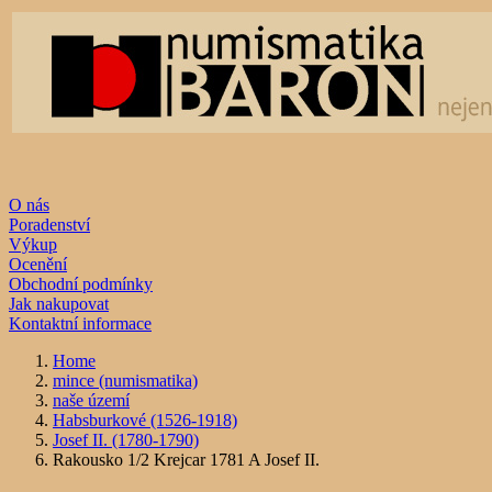
O nás
Poradenství
Výkup
Ocenění
Obchodní podmínky
Jak nakupovat
Kontaktní informace
Home
mince (numismatika)
naše území
Habsburkové (1526-1918)
Josef II. (1780-1790)
Rakousko 1/2 Krejcar 1781 A Josef II.