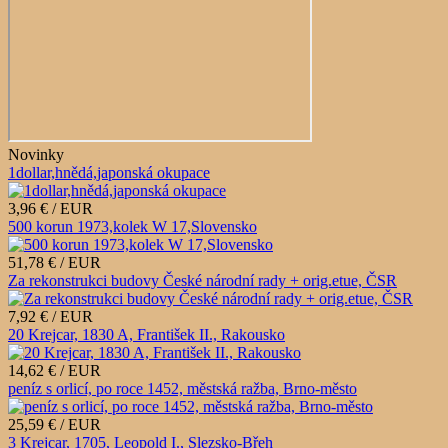
Novinky
1dollar,hnědá,japonská okupace
3,96 € / EUR
500 korun 1973,kolek W 17,Slovensko
51,78 € / EUR
Za rekonstrukci budovy České národní rady + orig.etue, ČSR
7,92 € / EUR
20 Krejcar, 1830 A, František II., Rakousko
14,62 € / EUR
peníz s orlicí, po roce 1452, městská ražba, Brno-město
25,59 € / EUR
3 Krejcar, 1705, Leopold I., Slezsko-Břeh