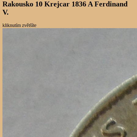
Rakousko 10 Krejcar 1836 A Ferdinand
V.
kliknutím zvětšíte