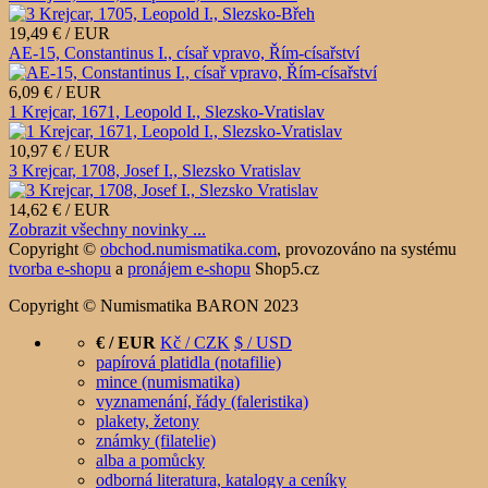
19,49 € / EUR
AE-15, Constantinus I., císař vpravo, Řím-císařství
6,09 € / EUR
1 Krejcar, 1671, Leopold I., Slezsko-Vratislav
10,97 € / EUR
3 Krejcar, 1708, Josef I., Slezsko Vratislav
14,62 € / EUR
Zobrazit všechny novinky ...
Copyright ©
obchod.numismatika.com
,
provozováno na systému
tvorba e-shopu
a
pronájem e-shopu
Shop5.cz
Copyright © Numismatika BARON 2023
€ / EUR
Kč / CZK
$ / USD
papírová platidla (notafilie)
mince (numismatika)
vyznamenání, řády (faleristika)
plakety, žetony
známky (filatelie)
alba a pomůcky
odborná literatura, katalogy a ceníky