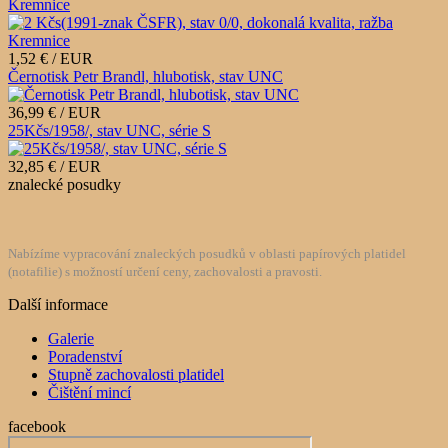
Kremnice
1,52 € / EUR
Černotisk Petr Brandl, hlubotisk, stav UNC
36,99 € / EUR
25Kčs/1958/, stav UNC, série S
32,85 € / EUR
znalecké posudky
Nabízíme vypracování znaleckých posudků v oblasti papírových platidel
(notafilie) s možností určení ceny, zachovalosti a pravosti.
Další informace
Galerie
Poradenství
Stupně zachovalosti platidel
Čištění mincí
facebook