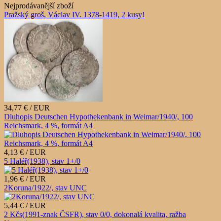
Nejprodávanější zboží
Pražský groš, Václav IV. 1378-1419, 2 kusy!
34,77 € / EUR
Dluhopis Deutschen Hypothekenbank in Weimar/1940/, 100
Reichsmark, 4 %, formát A4
4,13 € / EUR
5 Haléř(1938), stav 1+/0
1,96 € / EUR
2Koruna/1922/, stav UNC
5,44 € / EUR
2 Kčs(1991-znak ČSFR), stav 0/0, dokonalá kvalita, ražba