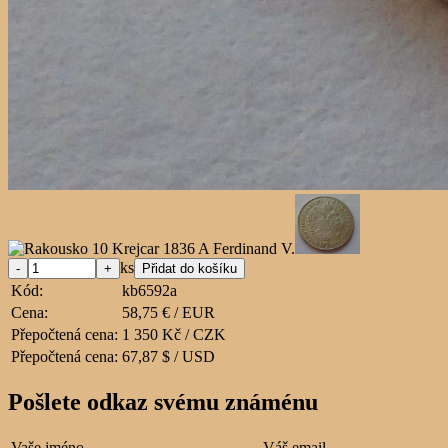
ks
Kód:
kb6592a
Cena:
58,75 € / EUR
Přepočtená cena:
1 350 Kč / CZK
Přepočtená cena:
67,87 $ / USD
Pošlete odkaz svému známénu
Vaše jméno
Váš email