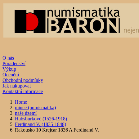
O nás
Poradenství
Výkup
Ocenění
Obchodní podmínky
Jak nakupovat
Kontaktní informace
Home
mince (numismatika)
naše území
Habsburkové (1526-1918)
Ferdinand V. (1835-1848)
Rakousko 10 Krejcar 1836 A Ferdinand V.