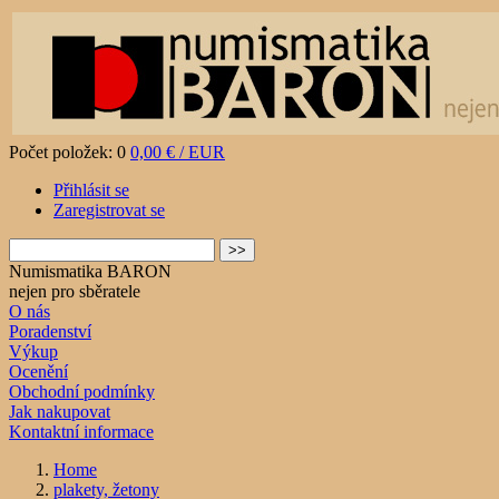
Počet položek: 0
0,00 € / EUR
Přihlásit se
Zaregistrovat se
Numismatika BARON
nejen pro sběratele
O nás
Poradenství
Výkup
Ocenění
Obchodní podmínky
Jak nakupovat
Kontaktní informace
Home
plakety, žetony