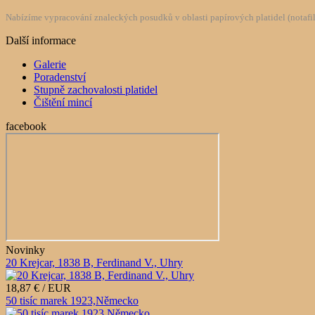
Nabízíme vypracování znaleckých posudků v oblasti papírových platidel (notafilie
Další informace
Galerie
Poradenství
Stupně zachovalosti platidel
Čištění mincí
facebook
Novinky
20 Krejcar, 1838 B, Ferdinand V., Uhry
18,87 € / EUR
50 tisíc marek 1923,Německo