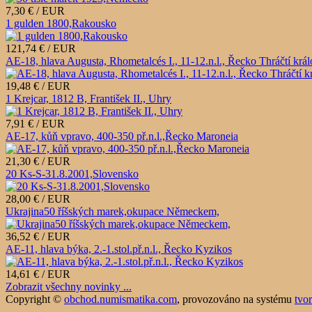
7,30 € / EUR
1 gulden 1800,Rakousko
121,74 € / EUR
AE-18, hlava Augusta, Rhometalcés I., 11-12.n.l., Řecko Thráčtí krá
19,48 € / EUR
1 Krejcar, 1812 B, František II., Uhry
7,91 € / EUR
AE-17, kůň vpravo, 400-350 př.n.l.,Řecko Maroneia
21,30 € / EUR
20 Ks-S-31.8.2001,Slovensko
28,00 € / EUR
Ukrajina50 říšských marek,okupace Německem,
36,52 € / EUR
AE-11, hlava býka, 2.-1.stol.př.n.l., Řecko Kyzikos
14,61 € / EUR
Zobrazit všechny novinky ...
Copyright ©
obchod.numismatika.com
,
provozováno na systému
tvo