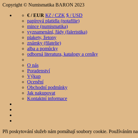
Copyright © Numismatika BARON 2023
€ / EUR
Kč / CZK
$ / USD
papírová platidla (notafilie)
mince (numismatika)
vyznamenání, řády (faleristika)
plakety, žetony
známky (filatelie)
alba a pomůcky
odborná literatura, katalogy a ceníky
O nás
Poradenství
Výkup
Ocenění
Obchodní podmínky
Jak nakupovat
Kontaktní informace
Při poskytování služeb nám pomáhají soubory cookie. Používáním na