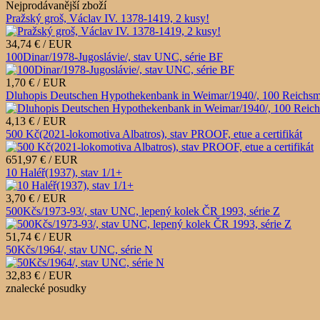
Nejprodávanější zboží
Pražský groš, Václav IV. 1378-1419, 2 kusy!
34,74 € / EUR
100Dinar/1978-Jugoslávie/, stav UNC, série BF
1,70 € / EUR
Dluhopis Deutschen Hypothekenbank in Weimar/1940/, 100 Reichsm
4,13 € / EUR
500 Kč(2021-lokomotiva Albatros), stav PROOF, etue a certifikát
651,97 € / EUR
10 Haléř(1937), stav 1/1+
3,70 € / EUR
500Kčs/1973-93/, stav UNC, lepený kolek ČR 1993, série Z
51,74 € / EUR
50Kčs/1964/, stav UNC, série N
32,83 € / EUR
znalecké posudky