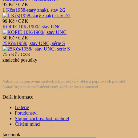
95 Kč / CZK
1 Kčs(1958-starý znak), stav 2/2
99 Kč / CZK
KOPIE 10K/1900/, stav UNC
50 Kč / CZK
25Kčs/1958/, stav UNC, série S
755 Kč / CZK
znalecké posudky
Nabízíme vypracování znaleckých posudků v oblasti papírových platidel
(notafilie) s možností určení ceny, zachovalosti a pravosti.
Další informace
Galerie
Poradenství
Stupně zachovalosti platidel
Čištění mincí
facebook