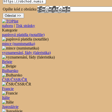
Opište kód z obrázku
nahoru
|
Tisk stránky
Kategorie
papírová platidla (notafilie)
mince (numismatika)
vyznamenání, řády (faleristika)
Belgie
Bulharsko
ČSR/ČSSR/ČR
Francie
Itálie
Jugoslávie