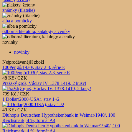
známky (filatelie)
alba a pomůcky
odborná literatura, katalogy a ceníky
novinky
novinky
Nejprodávanější zboží
100Pengő/1930/, stav 2-3, série E
48 Kč / CZK
Pražský groš, Václav IV. 1378-1419, 2 kusy!
799 Kč / CZK
1 Dollar(2000-USA), stav 1-/2
49 Kč / CZK
Dluhopis Deutschen Hypothekenbank in Weimar/1940/, 100
Reichsmark, 4 %, formát A4