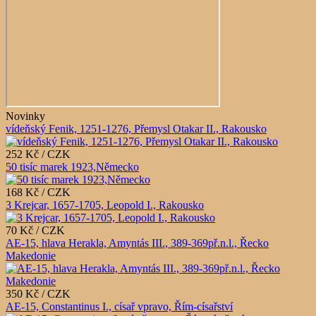
Novinky
vídeňský Fenik, 1251-1276, Přemysl Otakar II., Rakousko
252 Kč / CZK
50 tisíc marek 1923,Německo
168 Kč / CZK
3 Krejcar, 1657-1705, Leopold I., Rakousko
70 Kč / CZK
AE-15, hlava Herakla, Amyntás III., 389-369př.n.l., Řecko
Makedonie
350 Kč / CZK
AE-15, Constantinus I., císař vpravo, Řím-císařství