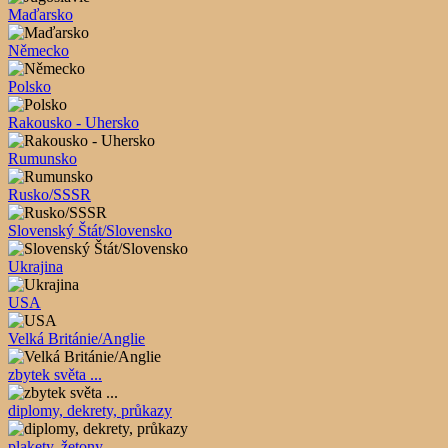
Maďarsko
Německo
Polsko
Rakousko - Uhersko
Rumunsko
Rusko/SSSR
Slovenský Štát/Slovensko
Ukrajina
USA
Velká Británie/Anglie
zbytek světa ...
diplomy, dekrety, průkazy
plakety, žetony