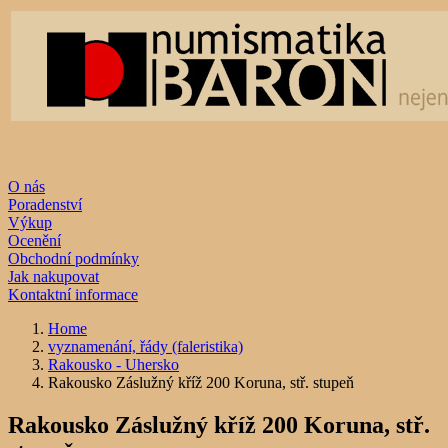
O nás
Poradenství
Výkup
Ocenění
Obchodní podmínky
Jak nakupovat
Kontaktní informace
Home
vyznamenání, řády (faleristika)
Rakousko - Uhersko
Rakousko Záslužný kříž 200 Koruna, stř. stupeň
Rakousko Záslužný kříž 200 Koruna, stř.