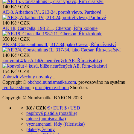
140 Kč / CZK
AE-8, Arbathon IV., 213-24, portrét vlevo, Parthové
140 Kč / CZK
AE-18, Caracalla, 198-211, Cherson, Řím-kolonie
350 Kč / CZK
AE 3/4, Constantinus II., 317-34, jako Caesar, Řím-císařství
140 Kč / CZK
konvolut 4 kusů, blíže neurčených AE, Řím-císařství
154 Kč / CZK
Zobrazit všechny novinky ...
Copyright ©
obchod.numismatika.com
,
provozováno na systému
tvorba e-shopu
a
pronájem e-shopu
Shop5.cz
Copyright © Numismatika BARON 2023
Kč / CZK
€ / EUR
$ / USD
papírová platidla (notafilie)
mince (numismatika)
vyznamenání, řády (faleristika)
plakety, žetony