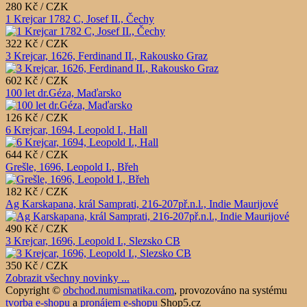
280 Kč / CZK
1 Krejcar 1782 C, Josef II., Čechy
322 Kč / CZK
3 Krejcar, 1626, Ferdinand II., Rakousko Graz
602 Kč / CZK
100 let dr.Géza, Maďarsko
126 Kč / CZK
6 Krejcar, 1694, Leopold I., Hall
644 Kč / CZK
Grešle, 1696, Leopold I., Břeh
182 Kč / CZK
Ag Karskapana, král Samprati, 216-207př.n.l., Indie Maurijové
490 Kč / CZK
3 Krejcar, 1696, Leopold I., Slezsko CB
350 Kč / CZK
Zobrazit všechny novinky ...
Copyright ©
obchod.numismatika.com
,
provozováno na systému
tvorba e-shopu
a
pronájem e-shopu
Shop5.cz