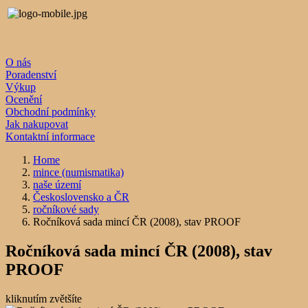
O nás
Poradenství
Výkup
Ocenění
Obchodní podmínky
Jak nakupovat
Kontaktní informace
Home
mince (numismatika)
naše území
Československo a ČR
ročníkové sady
Ročníková sada mincí ČR (2008), stav PROOF
Ročníková sada mincí ČR (2008), stav
PROOF
kliknutím zvětšíte