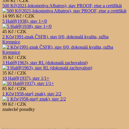
350 Kč / CZK
500 Kč(2021-lokomotiva Albatros), stav PROOF, etue a certifikát
14 995 Kč / CZK
5 Haléř(1938), stav 1+/0
45 Kč / CZK
2 Kčs(1991-znak ČSFR), stav 0/0, dokonalá kvalita, ražba
Kremnice
35 Kč / CZK
3 Haléř(1963), stav RL (dokonalá zachovalost)
35 Kč / CZK
10 Haléř(1937), stav 1/1+
85 Kč / CZK
1 Kčs(1958-starý znak), stav 2/2
99 Kč / CZK
znalecké posudky