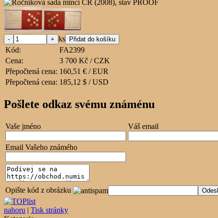
ks
Kód:
FA2399
Cena:
3 700 Kč / CZK
Přepočtená cena:
160,51 € / EUR
Přepočtená cena:
185,12 $ / USD
Pošlete odkaz svému známénu
Vaše jméno
Váš email
Email Vašeho známého
Opište kód z obrázku
nahoru
|
Tisk stránky