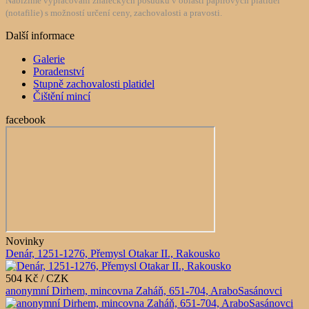
Nabízíme vypracování znaleckých posudků v oblasti papírových platidel
(notafilie) s možností určení ceny, zachovalosti a pravosti.
Další informace
Galerie
Poradenství
Stupně zachovalosti platidel
Čištění mincí
facebook
Novinky
Denár, 1251-1276, Přemysl Otakar II., Rakousko
504 Kč / CZK
anonymní Dirhem, mincovna Zaháň, 651-704, AraboSasánovci