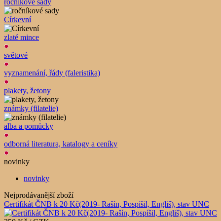
ročníkové sady
Církevní
zlaté mince
světové
vyznamenání, řády (faleristika)
plakety, žetony
známky (filatelie)
alba a pomůcky
odborná literatura, katalogy a ceníky
novinky
novinky
Nejprodávanější zboží
Certifikát ČNB k 20 Kč(2019- Rašín, Pospíšil, Engliš), stav UNC