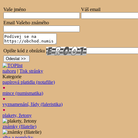
Vaše jméno
Váš email
Email Vašeho známého
Opište kód z obrázku
nahoru
|
Tisk stránky
Kategorie
papírová platidla (notafilie)
mince (numismatika)
vyznamenání, řády (faleristika)
plakety, žetony
známky (filatelie)
alba a pomůcky