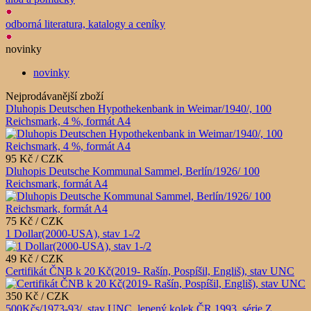
odborná literatura, katalogy a ceníky
novinky
novinky
Nejprodávanější zboží
Dluhopis Deutschen Hypothekenbank in Weimar/1940/, 100
Reichsmark, 4 %, formát A4
95 Kč / CZK
Dluhopis Deutsche Kommunal Sammel, Berlín/1926/ 100
Reichsmark, formát A4
75 Kč / CZK
1 Dollar(2000-USA), stav 1-/2
49 Kč / CZK
Certifikát ČNB k 20 Kč(2019- Rašín, Pospíšil, Engliš), stav UNC
350 Kč / CZK
500Kčs/1973-93/, stav UNC, lepený kolek ČR 1993, série Z