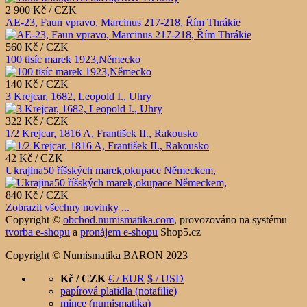
2 900 Kč / CZK
AE-23, Faun vpravo, Marcinus 217-218, Řím Thrákie
560 Kč / CZK
100 tisíc marek 1923,Německo
140 Kč / CZK
3 Krejcar, 1682, Leopold I., Uhry
322 Kč / CZK
1/2 Krejcar, 1816 A, František II., Rakousko
42 Kč / CZK
Ukrajina50 říšských marek,okupace Německem,
840 Kč / CZK
Zobrazit všechny novinky ...
Copyright ©
obchod.numismatika.com
,
provozováno na systému
tvorba e-shopu
a
pronájem e-shopu
Shop5.cz
Copyright © Numismatika BARON 2023
Kč / CZK
€ / EUR
$ / USD
papírová platidla (notafilie)
mince (numismatika)