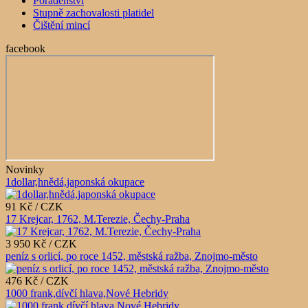
Poradenství
Stupně zachovalosti platidel
Čištění mincí
facebook
Novinky
1dollar,hnědá,japonská okupace
91 Kč / CZK
17 Krejcar, 1762, M.Terezie, Čechy-Praha
3 950 Kč / CZK
peníz s orlicí, po roce 1452, městská ražba, Znojmo-město
476 Kč / CZK
1000 frank,dívčí hlava,Nové Hebridy