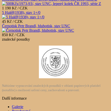
1 190 Kč / CZK
5 Haléř(1938), stav 1+/0
45 Kč / CZK
Černotisk Petr Brandl, hlubotisk, stav UNC
850 Kč / CZK
znalecké posudky
Nabízíme vypracování znaleckých posudků v oblasti papírových platidel
(notafilie) s možností určení ceny, zachovalosti a pravosti.
Další informace
Galerie