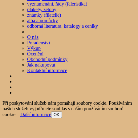
vyznamenání, řády (faleristika)
plakety, žetony
známky (filatelie)
alba a pomůcky
odborná literatura, katalogy a ceníky
O nás
Poradenství
Výkup
Ocenění
Obchodní podmínky
Jak nakupovat
Kontaktní informace
Při poskytování služeb nám pomáhají soubory cookie. Používáním
našich služeb vyjadřujete souhlas s naším používáním souborů
cookie.
Další informace