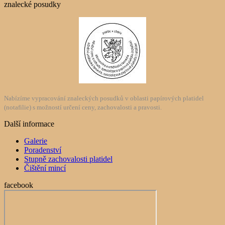
znalecké posudky
Nabízíme vypracování znaleckých posudků v oblasti papírových platidel
(notafilie) s možností určení ceny, zachovalosti a pravosti.
Další informace
Galerie
Poradenství
Stupně zachovalosti platidel
Čištění mincí
facebook