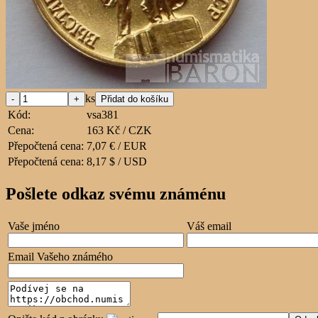
ks
Kód:
vsa381
Cena:
163 Kč / CZK
Přepočtená cena:
7,07 € / EUR
Přepočtená cena:
8,17 $ / USD
Pošlete odkaz svému známénu
Vaše jméno
Váš email
Email Vašeho známého