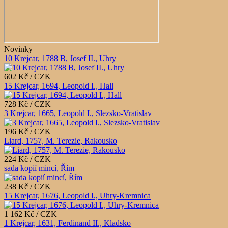
Novinky
10 Krejcar, 1788 B, Josef II., Uhry
602 Kč / CZK
15 Krejcar, 1694, Leopold I., Hall
728 Kč / CZK
3 Krejcar, 1665, Leopold I., Slezsko-Vratislav
196 Kč / CZK
Liard, 1757, M. Terezie, Rakousko
224 Kč / CZK
sada kopií mincí, Řím
238 Kč / CZK
15 Krejcar, 1676, Leopold I., Uhry-Kremnica
1 162 Kč / CZK
1 Krejcar, 1631, Ferdinand II., Kladsko