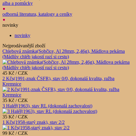
alba a pomůcky
odborná literatura, katalogy a ceníky
novinky
novinky
Nejprodávanější zboží
Chlebová známka(Sobčice, Al 28mm, 2,46g), Mádlova pekárna
(Mádlův chléb jakostí razí si cestu)
45 Kč / CZK
2 Kčs(1991-znak ČSFR), stav 0/0, dokonalá kvalita, ražba
Kremnice
35 Kč / CZK
3 Haléř(1963), stav RL (dokonalá zachovalost)
35 Kč / CZK
1 Kčs(1958-starý znak), stav 2/2
99 Kč / CZK