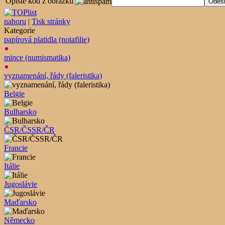
Opište kód z obrázku
nahoru
|
Tisk stránky
Kategorie
papírová platidla (notafilie)
mince (numismatika)
vyznamenání, řády (faleristika)
Belgie
Bulharsko
ČSR/ČSSR/ČR
Francie
Itálie
Jugoslávie
Maďarsko
Německo