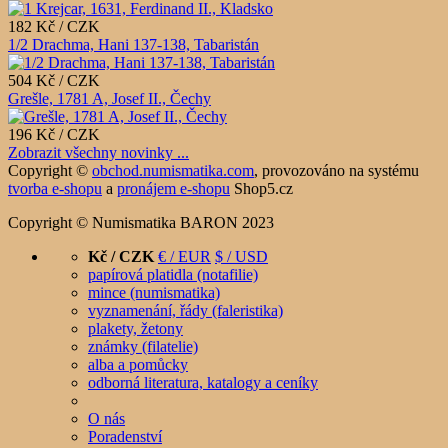
182 Kč / CZK
1/2 Drachma, Hani 137-138, Tabaristán
504 Kč / CZK
Grešle, 1781 A, Josef II., Čechy
196 Kč / CZK
Zobrazit všechny novinky ...
Copyright ©
obchod.numismatika.com
,
provozováno na systému
tvorba e-shopu
a
pronájem e-shopu
Shop5.cz
Copyright © Numismatika BARON 2023
Kč / CZK
€ / EUR
$ / USD
papírová platidla (notafilie)
mince (numismatika)
vyznamenání, řády (faleristika)
plakety, žetony
známky (filatelie)
alba a pomůcky
odborná literatura, katalogy a ceníky
O nás
Poradenství