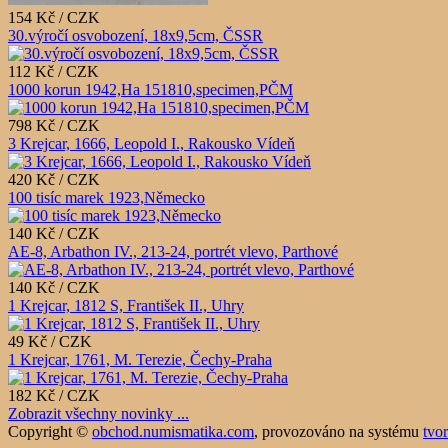
154 Kč / CZK
30.výročí osvobození, 18x9,5cm, ČSSR
112 Kč / CZK
1000 korun 1942,Ha 151810,specimen,PČM
798 Kč / CZK
3 Krejcar, 1666, Leopold I., Rakousko Vídeň
420 Kč / CZK
100 tisíc marek 1923,Německo
140 Kč / CZK
AE-8, Arbathon IV., 213-24, portrét vlevo, Parthové
140 Kč / CZK
1 Krejcar, 1812 S, František II., Uhry
49 Kč / CZK
1 Krejcar, 1761, M. Terezie, Čechy-Praha
182 Kč / CZK
Zobrazit všechny novinky ...
Copyright ©
obchod.numismatika.com
,
provozováno na systému
tvo