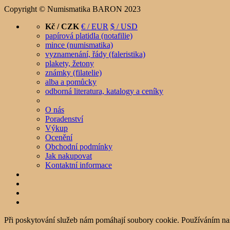
Copyright © Numismatika BARON 2023
Kč / CZK
€ / EUR
$ / USD
papírová platidla (notafilie)
mince (numismatika)
vyznamenání, řády (faleristika)
plakety, žetony
známky (filatelie)
alba a pomůcky
odborná literatura, katalogy a ceníky
O nás
Poradenství
Výkup
Ocenění
Obchodní podmínky
Jak nakupovat
Kontaktní informace
Při poskytování služeb nám pomáhají soubory cookie. Používáním na