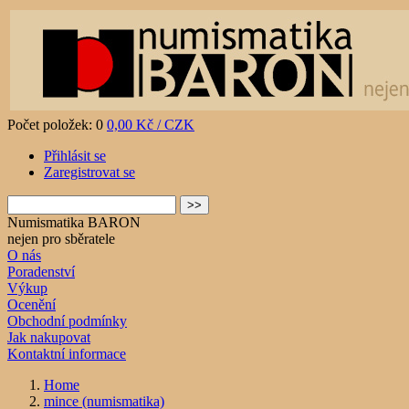
Počet položek: 0
0,00 Kč / CZK
Přihlásit se
Zaregistrovat se
Numismatika BARON
nejen pro sběratele
O nás
Poradenství
Výkup
Ocenění
Obchodní podmínky
Jak nakupovat
Kontaktní informace
Home
mince (numismatika)