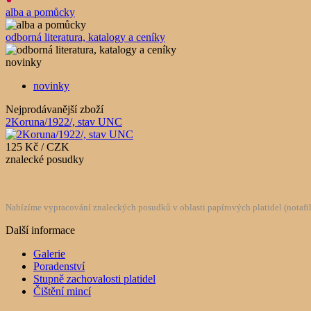
alba a pomůcky
odborná literatura, katalogy a ceníky
novinky
novinky
Nejprodávanější zboží
2Koruna/1922/, stav UNC
125 Kč / CZK
znalecké posudky
Nabízíme vypracování znaleckých posudků v oblasti papírových platidel (notafilie
Další informace
Galerie
Poradenství
Stupně zachovalosti platidel
Čištění mincí