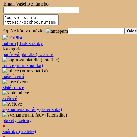
Email Vašeho známého
Opište kód z obrázku
nahoru
|
Tisk stránky
Kategorie
papírová platidla (notafilie)
mince (numismatika)
naše území
zlaté mince
světové
vyznamenání, řády (faleristika)
plakety, žetony
známky (filatelie)