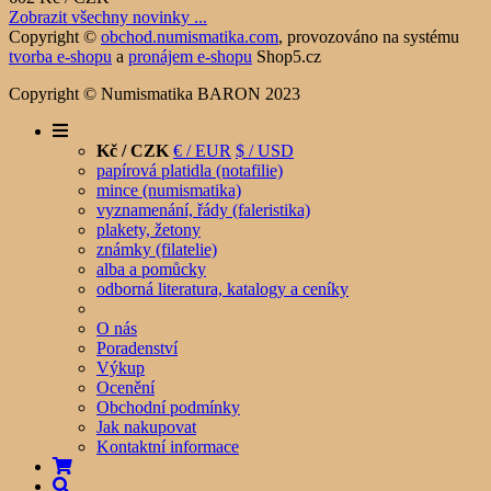
Zobrazit všechny novinky ...
Copyright ©
obchod.numismatika.com
,
provozováno na systému
tvorba e-shopu
a
pronájem e-shopu
Shop5.cz
Copyright © Numismatika BARON 2023
Kč / CZK
€ / EUR
$ / USD
papírová platidla (notafilie)
mince (numismatika)
vyznamenání, řády (faleristika)
plakety, žetony
známky (filatelie)
alba a pomůcky
odborná literatura, katalogy a ceníky
O nás
Poradenství
Výkup
Ocenění
Obchodní podmínky
Jak nakupovat
Kontaktní informace