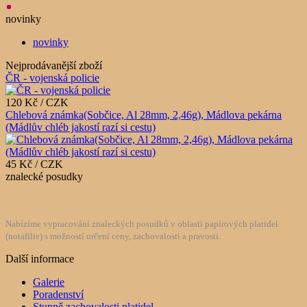
novinky
novinky
Nejprodávanější zboží
ČR - vojenská policie
120 Kč / CZK
Chlebová známka(Sobčice, Al 28mm, 2,46g), Mádlova pekárna
(Mádlův chléb jakostí razí si cestu)
45 Kč / CZK
znalecké posudky
Nabízíme vypracování znaleckých posudků v oblasti papírových platidel
(notafilie) s možností určení ceny, zachovalosti a pravosti.
Další informace
Galerie
Poradenství
Stupně zachovalosti platidel