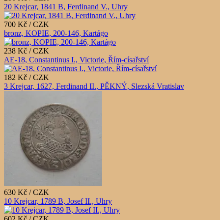
20 Krejcar, 1841 B, Ferdinand V., Uhry
700 Kč / CZK
bronz, KOPIE, 200-146, Kartágo
238 Kč / CZK
AE-18, Constantinus I., Victorie, Řím-císařství
182 Kč / CZK
3 Krejcar, 1627, Ferdinand II., PĚKNÝ, Slezská Vratislav
630 Kč / CZK
10 Krejcar, 1789 B, Josef II., Uhry
602 Kč / CZK