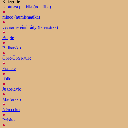
Kategorie
papírová platidla (notafilie)
mince (numismatika)
vyznamenání, řády (faleristika)
Belgie
Bulharsko
ČSR/ČSSR/ČR
Francie
Itálie
Jugoslávie
Maďarsko
Německo
Polsko