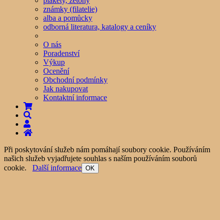
plakety, žetony
známky (filatelie)
alba a pomůcky
odborná literatura, katalogy a ceníky
O nás
Poradenství
Výkup
Ocenění
Obchodní podmínky
Jak nakupovat
Kontaktní informace
Při poskytování služeb nám pomáhají soubory cookie. Používáním
našich služeb vyjadřujete souhlas s naším používáním souborů
cookie.
Další informace