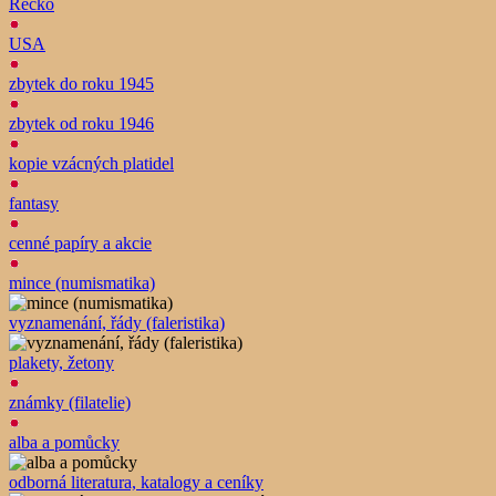
Řecko
USA
zbytek do roku 1945
zbytek od roku 1946
kopie vzácných platidel
fantasy
cenné papíry a akcie
mince (numismatika)
vyznamenání, řády (faleristika)
plakety, žetony
známky (filatelie)
alba a pomůcky
odborná literatura, katalogy a ceníky