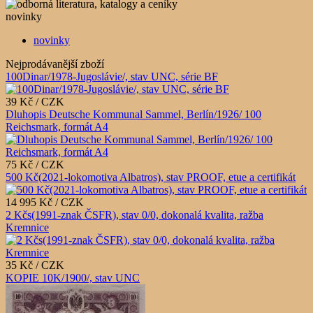
novinky
novinky
Nejprodávanější zboží
100Dinar/1978-Jugoslávie/, stav UNC, série BF
39 Kč / CZK
Dluhopis Deutsche Kommunal Sammel, Berlín/1926/ 100
Reichsmark, formát A4
75 Kč / CZK
500 Kč(2021-lokomotiva Albatros), stav PROOF, etue a certifikát
14 995 Kč / CZK
2 Kčs(1991-znak ČSFR), stav 0/0, dokonalá kvalita, ražba
Kremnice
35 Kč / CZK
KOPIE 10K/1900/, stav UNC