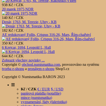
938 Kč / CZK
20 marek 1975,NDR
140 Kč / CZK
Denár, 1763, M. Terezie, Uhry - KB
182 Kč / CZK
AE redukovaný Follis, Crispus 316-26, Mars, Řím-císařství
350 Kč / CZK
6 Krejcar, 1694, Leopold I., Hall
644 Kč / CZK
Zobrazit všechny novinky ...
Copyright ©
obchod.numismatika.com
,
provozováno na systému
tvorba e-shopu
a
pronájem e-shopu
Shop5.cz
Copyright © Numismatika BARON 2023
Kč / CZK
€ / EUR
$ / USD
papírová platidla (notafilie)
mince (numismatika)
vyznamenání, řády (faleristika)