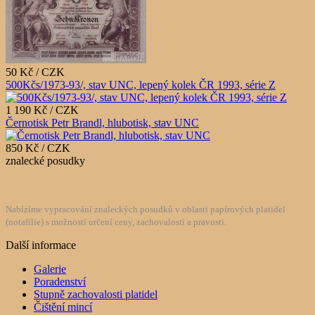
50 Kč / CZK
500Kčs/1973-93/, stav UNC, lepený kolek ČR 1993, série Z
1 190 Kč / CZK
Černotisk Petr Brandl, hlubotisk, stav UNC
850 Kč / CZK
znalecké posudky
Nabízíme vypracování znaleckých posudků v oblasti papírových platidel
(notafilie) s možností určení ceny, zachovalosti a pravosti.
Další informace
Galerie
Poradenství
Stupně zachovalosti platidel
Čištění mincí