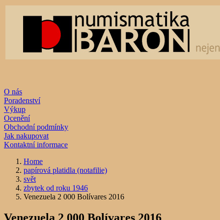
O nás
Poradenství
Výkup
Ocenění
Obchodní podmínky
Jak nakupovat
Kontaktní informace
Home
papírová platidla (notafilie)
svět
zbytek od roku 1946
Venezuela 2 000 Bolívares 2016
Venezuela 2 000 Bolívares 2016