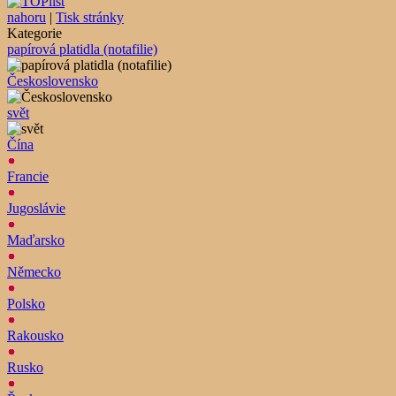
nahoru
|
Tisk stránky
Kategorie
papírová platidla (notafilie)
Československo
svět
Čína
Francie
Jugoslávie
Maďarsko
Německo
Polsko
Rakousko
Rusko