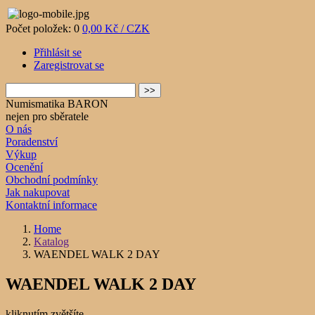
Počet položek: 0
0,00 Kč / CZK
Přihlásit se
Zaregistrovat se
Numismatika BARON
nejen pro sběratele
O nás
Poradenství
Výkup
Ocenění
Obchodní podmínky
Jak nakupovat
Kontaktní informace
Home
Katalog
WAENDEL WALK 2 DAY
WAENDEL WALK 2 DAY
kliknutím zvětšíte