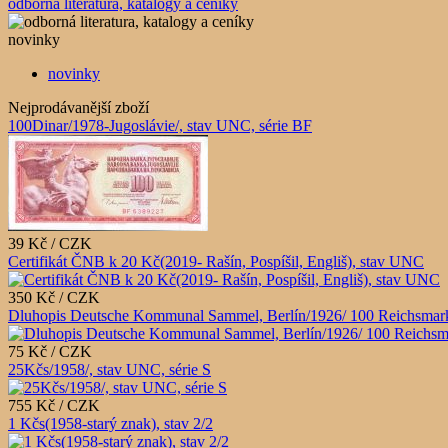
odborná literatura, katalogy a ceníky
novinky
novinky
Nejprodávanější zboží
100Dinar/1978-Jugoslávie/, stav UNC, série BF
39 Kč / CZK
Certifikát ČNB k 20 Kč(2019- Rašín, Pospíšil, Engliš), stav UNC
350 Kč / CZK
Dluhopis Deutsche Kommunal Sammel, Berlín/1926/ 100 Reichsmark
75 Kč / CZK
25Kčs/1958/, stav UNC, série S
755 Kč / CZK
1 Kčs(1958-starý znak), stav 2/2