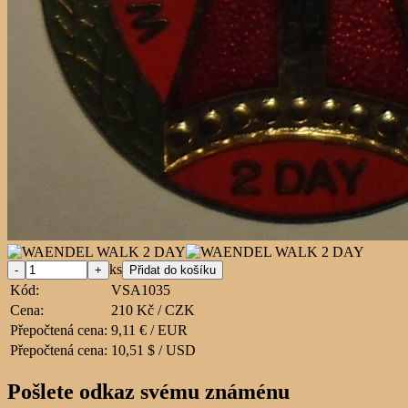
ks
Kód:
VSA1035
Cena:
210 Kč / CZK
Přepočtená cena:
9,11 € / EUR
Přepočtená cena:
10,51 $ / USD
Pošlete odkaz svému známénu