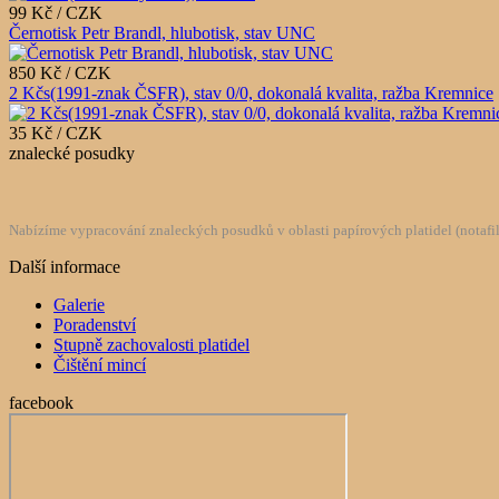
99 Kč / CZK
Černotisk Petr Brandl, hlubotisk, stav UNC
850 Kč / CZK
2 Kčs(1991-znak ČSFR), stav 0/0, dokonalá kvalita, ražba Kremnice
35 Kč / CZK
znalecké posudky
Nabízíme vypracování znaleckých posudků v oblasti papírových platidel (notafilie
Další informace
Galerie
Poradenství
Stupně zachovalosti platidel
Čištění mincí
facebook