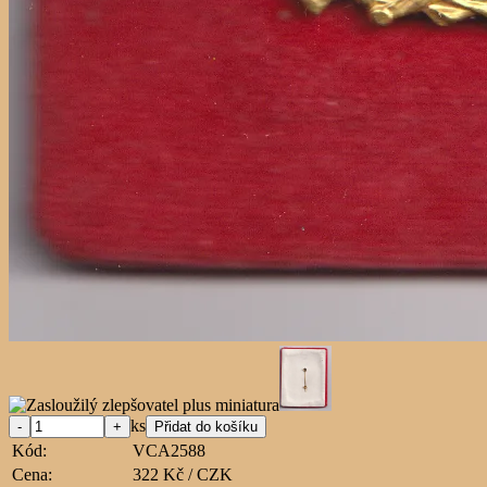
ks
Kód:
VCA2588
Cena:
322 Kč / CZK