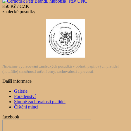
850 Kč / CZK
znalecké posudky
Nabízíme vypracování znaleckých posudků v oblasti papírových platidel
(notafilie) s možností určení ceny, zachovalosti a pravosti.
Další informace
Galerie
Poradenství
Stupně zachovalosti platidel
Čištění mincí
facebook