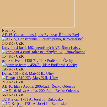
Novinky
AE-15, Constantinus I., císař vpravo, Řím-císařství
140 Kč / CZK
konvolut 4 kusů, blíže neurčených AE, Řím-císařství
154 Kč / CZK
peníz se lvem, 1458-71, Jiří z Poděbrad, Čechy
196 Kč / CZK
Denár, 1619 KB, Matyáš II., Uhry
210 Kč / CZK
AE-16, hlava Apolla, 200př.n.l., Řecko Odessos
560 Kč / CZK
1/2 Krejcar, 1781 A, Josef II., Rakousko