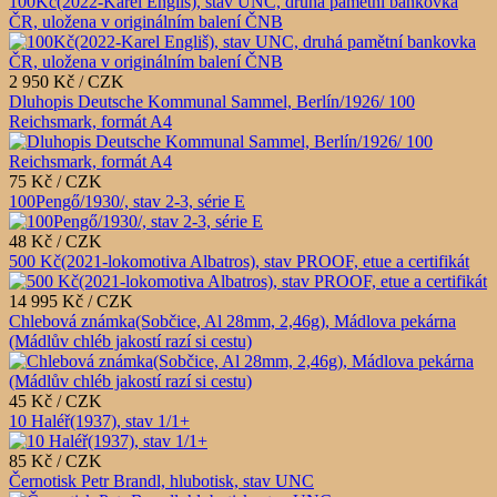
100Kč(2022-Karel Engliš), stav UNC, druhá pamětní bankovka
ČR, uložena v originálním balení ČNB
2 950 Kč / CZK
Dluhopis Deutsche Kommunal Sammel, Berlín/1926/ 100
Reichsmark, formát A4
75 Kč / CZK
100Pengő/1930/, stav 2-3, série E
48 Kč / CZK
500 Kč(2021-lokomotiva Albatros), stav PROOF, etue a certifikát
14 995 Kč / CZK
Chlebová známka(Sobčice, Al 28mm, 2,46g), Mádlova pekárna
(Mádlův chléb jakostí razí si cestu)
45 Kč / CZK
10 Haléř(1937), stav 1/1+
85 Kč / CZK
Černotisk Petr Brandl, hlubotisk, stav UNC