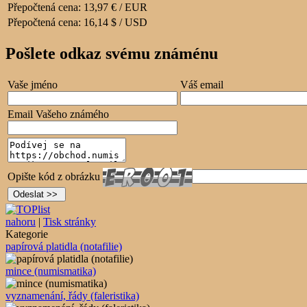
Přepočtená cena:
13,97 € / EUR
Přepočtená cena:
16,14 $ / USD
Pošlete odkaz svému známénu
Vaše jméno
Váš email
Email Vašeho známého
Opište kód z obrázku
nahoru
|
Tisk stránky
Kategorie
papírová platidla (notafilie)
mince (numismatika)
vyznamenání, řády (faleristika)