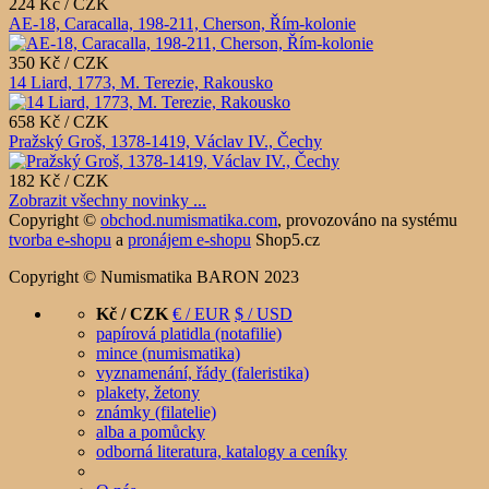
224 Kč / CZK
AE-18, Caracalla, 198-211, Cherson, Řím-kolonie
350 Kč / CZK
14 Liard, 1773, M. Terezie, Rakousko
658 Kč / CZK
Pražský Groš, 1378-1419, Václav IV., Čechy
182 Kč / CZK
Zobrazit všechny novinky ...
Copyright ©
obchod.numismatika.com
,
provozováno na systému
tvorba e-shopu
a
pronájem e-shopu
Shop5.cz
Copyright © Numismatika BARON 2023
Kč / CZK
€ / EUR
$ / USD
papírová platidla (notafilie)
mince (numismatika)
vyznamenání, řády (faleristika)
plakety, žetony
známky (filatelie)
alba a pomůcky
odborná literatura, katalogy a ceníky