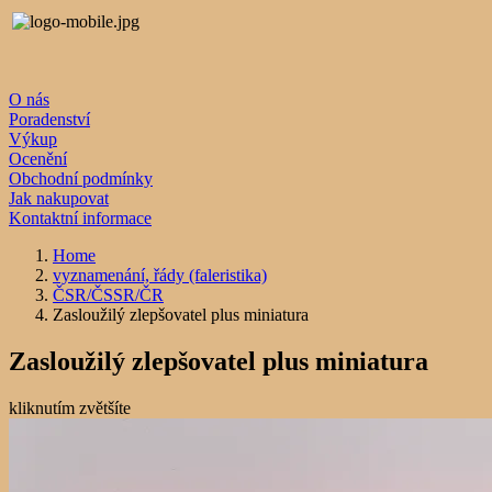
O nás
Poradenství
Výkup
Ocenění
Obchodní podmínky
Jak nakupovat
Kontaktní informace
Home
vyznamenání, řády (faleristika)
ČSR/ČSSR/ČR
Zasloužilý zlepšovatel plus miniatura
Zasloužilý zlepšovatel plus miniatura
kliknutím zvětšíte