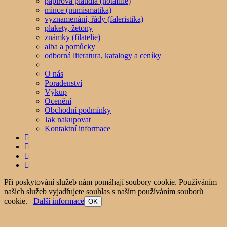
papírová platidla (notafilie)
mince (numismatika)
vyznamenání, řády (faleristika)
plakety, žetony
známky (filatelie)
alba a pomůcky
odborná literatura, katalogy a ceníky
O nás
Poradenství
Výkup
Ocenění
Obchodní podmínky
Jak nakupovat
Kontaktní informace
Při poskytování služeb nám pomáhají soubory cookie. Používáním
našich služeb vyjadřujete souhlas s naším používáním souborů
cookie.
Další informace