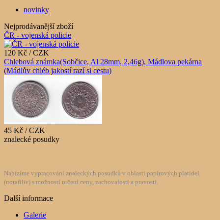
novinky
Nejprodávanější zboží
ČR - vojenská policie
120 Kč / CZK
Chlebová známka(Sobčice, Al 28mm, 2,46g), Mádlova pekárna
(Mádlův chléb jakostí razí si cestu)
45 Kč / CZK
znalecké posudky
Nabízíme vypracování znaleckých posudků v oblasti papírových platidel
(notafilie) s možností určení ceny, zachovalosti a pravosti.
Další informace
Galerie