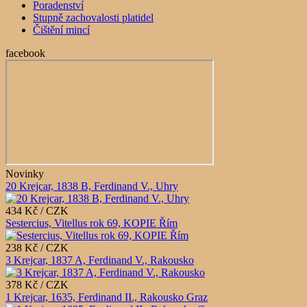
Poradenství
Stupně zachovalosti platidel
Čištění mincí
facebook
Novinky
20 Krejcar, 1838 B, Ferdinand V., Uhry
434 Kč / CZK
Sestercius, Vitellus rok 69, KOPIE Řím
238 Kč / CZK
3 Krejcar, 1837 A, Ferdinand V., Rakousko
378 Kč / CZK
1 Krejcar, 1635, Ferdinand II., Rakousko Graz