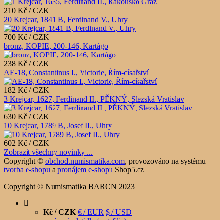
210 Kč / CZK
20 Krejcar, 1841 B, Ferdinand V., Uhry
700 Kč / CZK
bronz, KOPIE, 200-146, Kartágo
238 Kč / CZK
AE-18, Constantinus I., Victorie, Řím-císařství
182 Kč / CZK
3 Krejcar, 1627, Ferdinand II., PĚKNÝ, Slezská Vratislav
630 Kč / CZK
10 Krejcar, 1789 B, Josef II., Uhry
602 Kč / CZK
Zobrazit všechny novinky ...
Copyright ©
obchod.numismatika.com
,
provozováno na systému
tvorba e-shopu
a
pronájem e-shopu
Shop5.cz
Copyright © Numismatika BARON 2023
Kč / CZK
€ / EUR
$ / USD