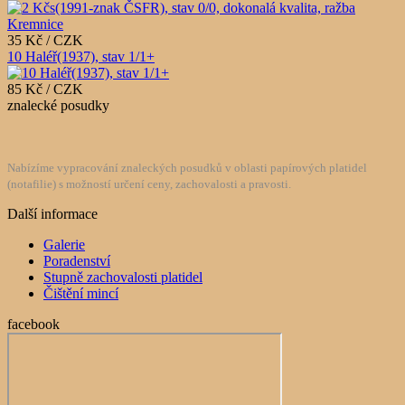
35 Kč / CZK
10 Haléř(1937), stav 1/1+
85 Kč / CZK
znalecké posudky
Nabízíme vypracování znaleckých posudků v oblasti papírových platidel
(notafilie) s možností určení ceny, zachovalosti a pravosti.
Další informace
Galerie
Poradenství
Stupně zachovalosti platidel
Čištění mincí
facebook