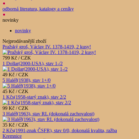
odborná literatura, katalogy a ceníky
novinky
novinky
Nejprodávanější zboží
Pražský groš, Václav IV. 1378-1419, 2 kusy!
799 Kč / CZK
1 Dollar(2000-USA), stav 1-/2
49 Kč / CZK
5 Haléř(1938), stav 1+/0
45 Kč / CZK
1 Kčs(1958-starý znak), stav 2/2
99 Kč / CZK
3 Haléř(1963), stav RL (dokonalá zachovalost)
35 Kč / CZK
2 Kčs(1991-znak ČSFR), stav 0/0, dokonalá kvalita, ražba
Kremnice