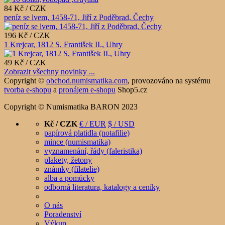
84 Kč / CZK
peníz se lvem, 1458-71, Jiří z Poděbrad, Čechy
196 Kč / CZK
1 Krejcar, 1812 S, František II., Uhry
49 Kč / CZK
Zobrazit všechny novinky ...
Copyright ©
obchod.numismatika.com
,
provozováno na systému
tvorba e-shopu
a
pronájem e-shopu
Shop5.cz
Copyright © Numismatika BARON 2023
Kč / CZK
€ / EUR
$ / USD
papírová platidla (notafilie)
mince (numismatika)
vyznamenání, řády (faleristika)
plakety, žetony
známky (filatelie)
alba a pomůcky
odborná literatura, katalogy a ceníky
O nás
Poradenství
Výkup