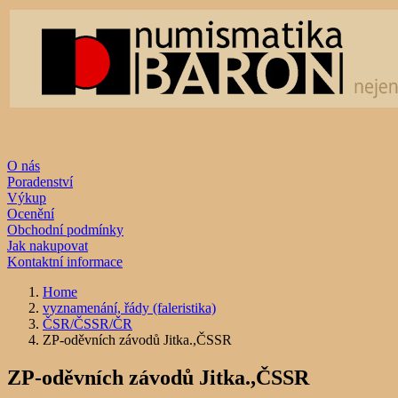
O nás
Poradenství
Výkup
Ocenění
Obchodní podmínky
Jak nakupovat
Kontaktní informace
Home
vyznamenání, řády (faleristika)
ČSR/ČSSR/ČR
ZP-oděvních závodů Jitka.,ČSSR
ZP-oděvních závodů Jitka.,ČSSR