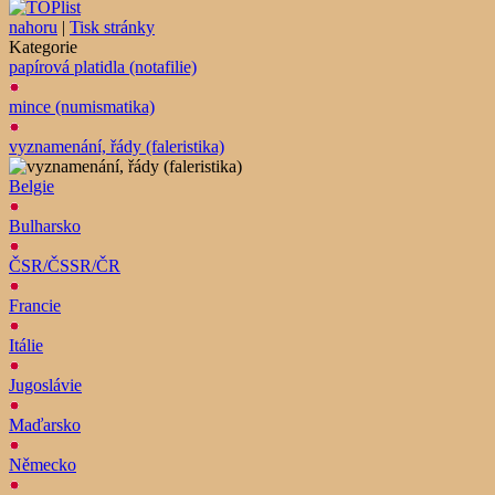
nahoru
|
Tisk stránky
Kategorie
papírová platidla (notafilie)
mince (numismatika)
vyznamenání, řády (faleristika)
Belgie
Bulharsko
ČSR/ČSSR/ČR
Francie
Itálie
Jugoslávie
Maďarsko
Německo