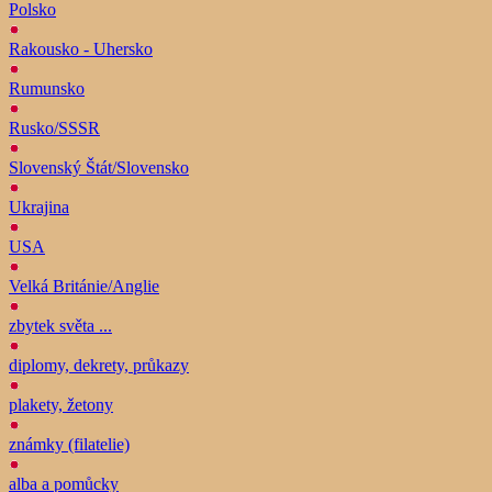
Polsko
Rakousko - Uhersko
Rumunsko
Rusko/SSSR
Slovenský Štát/Slovensko
Ukrajina
USA
Velká Británie/Anglie
zbytek světa ...
diplomy, dekrety, průkazy
plakety, žetony
známky (filatelie)
alba a pomůcky