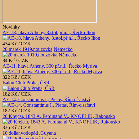
Novinky
AE-18, hlava Atheny, 3.stol.př.n.l., Řecko Ilion
434 Kč / CZK
20 marek 1919,nouzovka,Německo
84 Kč / CZK
AE-11, hlava Atheny, 300 př.n.l., Řecko Myriva
322 Kč / CZK
Balon Club Praha, ČSR
182 Kč / CZK
AE-14, Constantinus I., Pietas, Řím-císařství
182 Kč / CZK
20 Krejcar, 1843 A, Ferdinand V., KNOFLIK, Rakousko
336 Kč / CZK
10 dollar,vodopád ,Guyana