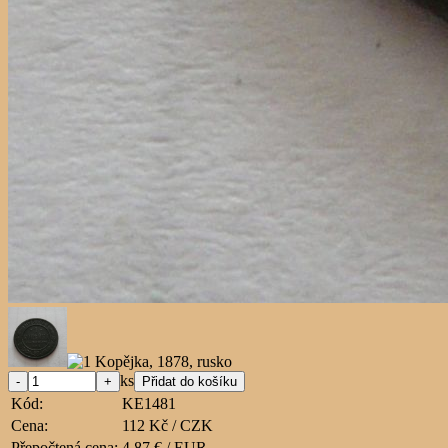
ks
Kód:
KE1481
Cena:
112 Kč / CZK
Přepočtená cena:
4,87 € / EUR