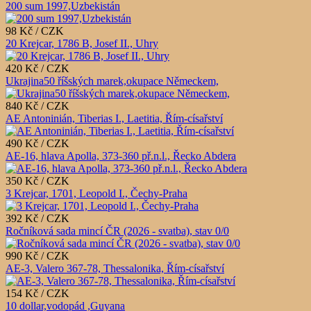
200 sum 1997,Uzbekistán
98 Kč / CZK
20 Krejcar, 1786 B, Josef II., Uhry
420 Kč / CZK
Ukrajina50 říšských marek,okupace Německem,
840 Kč / CZK
AE Antoninián, Tiberias I., Laetitia, Řím-císařství
490 Kč / CZK
AE-16, hlava Apolla, 373-360 př.n.l., Řecko Abdera
350 Kč / CZK
3 Krejcar, 1701, Leopold I., Čechy-Praha
392 Kč / CZK
Ročníková sada mincí ČR (2026 - svatba), stav 0/0
990 Kč / CZK
AE-3, Valero 367-78, Thessalonika, Řím-císařství
154 Kč / CZK
10 dollar,vodopád ,Guyana