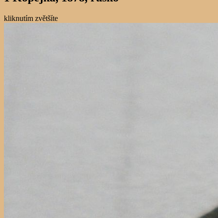
kliknutím zvětšíte