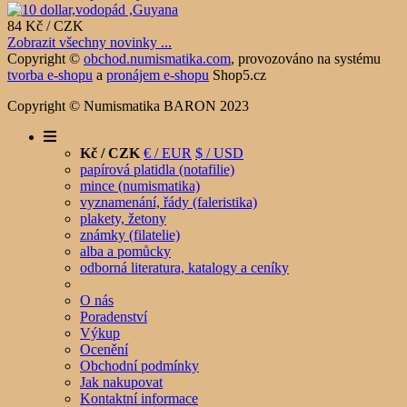
84 Kč / CZK
Zobrazit všechny novinky ...
Copyright ©
obchod.numismatika.com
,
provozováno na systému
tvorba e-shopu
a
pronájem e-shopu
Shop5.cz
Copyright © Numismatika BARON 2023
Kč / CZK
€ / EUR
$ / USD
papírová platidla (notafilie)
mince (numismatika)
vyznamenání, řády (faleristika)
plakety, žetony
známky (filatelie)
alba a pomůcky
odborná literatura, katalogy a ceníky
O nás
Poradenství
Výkup
Ocenění
Obchodní podmínky
Jak nakupovat
Kontaktní informace