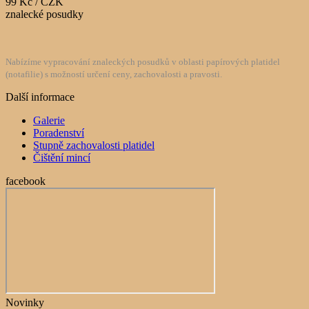
99 Kč / CZK
znalecké posudky
Nabízíme vypracování znaleckých posudků v oblasti papírových platidel
(notafilie) s možností určení ceny, zachovalosti a pravosti.
Další informace
Galerie
Poradenství
Stupně zachovalosti platidel
Čištění mincí
facebook
Novinky