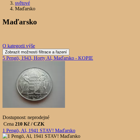
světové
Maďarsko
Maďarsko
O kategorii výše
5 Pengö, 1943, Horty Al, Maďarsko - KOPIE
Dostupnost:
neprodejné
Cena
210
Kč / CZK
1 Pengö, Al, 1941 STAV! Maďarsko