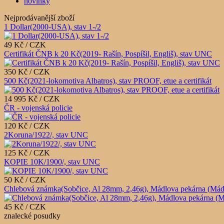
novinky
Nejprodávanější zboží
1 Dollar(2000-USA), stav 1-/2
49 Kč / CZK
Certifikát ČNB k 20 Kč(2019- Rašín, Pospíšil, Engliš), stav UNC
350 Kč / CZK
500 Kč(2021-lokomotiva Albatros), stav PROOF, etue a certifikát
14 995 Kč / CZK
ČR - vojenská policie
120 Kč / CZK
2Koruna/1922/, stav UNC
125 Kč / CZK
KOPIE 10K/1900/, stav UNC
50 Kč / CZK
Chlebová známka(Sobčice, Al 28mm, 2,46g), Mádlova pekárna (Mádlův 
45 Kč / CZK
znalecké posudky