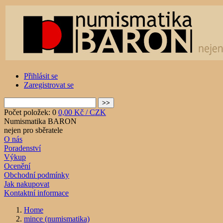
Přihlásit se
Zaregistrovat se
Počet položek: 0
0,00 Kč / CZK
Numismatika BARON
nejen pro sběratele
O nás
Poradenství
Výkup
Ocenění
Obchodní podmínky
Jak nakupovat
Kontaktní informace
Home
mince (numismatika)