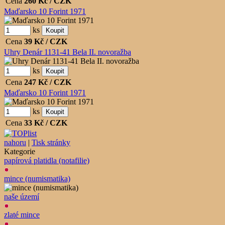
Cena
260
Kč / CZK
Maďarsko 10 Forint 1971
ks
Cena
39
Kč / CZK
Uhry Denár 1131-41 Bela II. novoražba
ks
Cena
247
Kč / CZK
Maďarsko 10 Forint 1971
ks
Cena
33
Kč / CZK
nahoru
|
Tisk stránky
Kategorie
papírová platidla (notafilie)
mince (numismatika)
naše území
zlaté mince