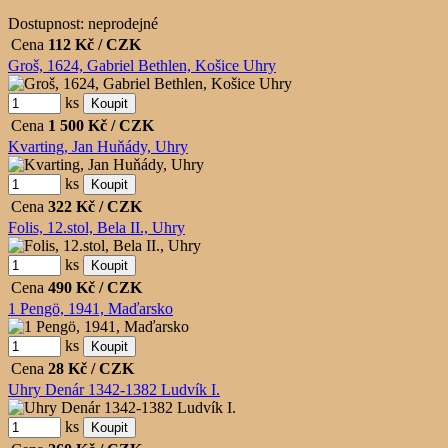
Dostupnost:
neprodejné
Cena
112
Kč / CZK
Groš, 1624, Gabriel Bethlen, Košice Uhry
ks
Cena
1 500
Kč / CZK
Kvarting, Jan Huňády, Uhry
ks
Cena
322
Kč / CZK
Folis, 12.stol, Bela II., Uhry
ks
Cena
490
Kč / CZK
1 Pengö, 1941, Maďarsko
ks
Cena
28
Kč / CZK
Uhry Denár 1342-1382 Ludvík I.
ks