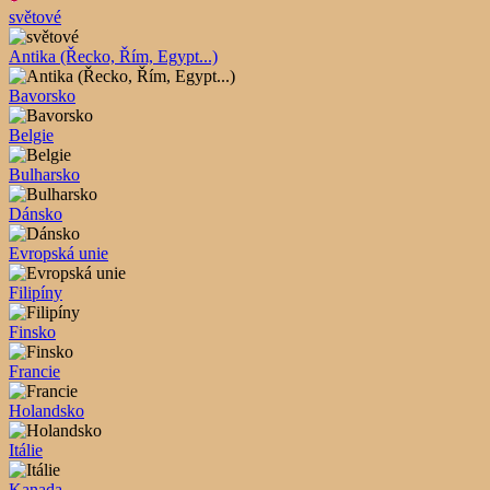
světové
Antika (Řecko, Řím, Egypt...)
Bavorsko
Belgie
Bulharsko
Dánsko
Evropská unie
Filipíny
Finsko
Francie
Holandsko
Itálie
Kanada