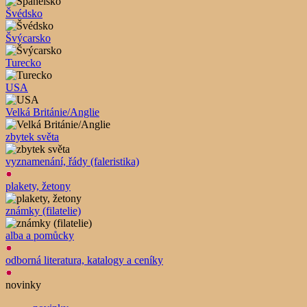
Švédsko
Švýcarsko
Turecko
USA
Velká Británie/Anglie
zbytek světa
vyznamenání, řády (faleristika)
plakety, žetony
známky (filatelie)
alba a pomůcky
odborná literatura, katalogy a ceníky
novinky