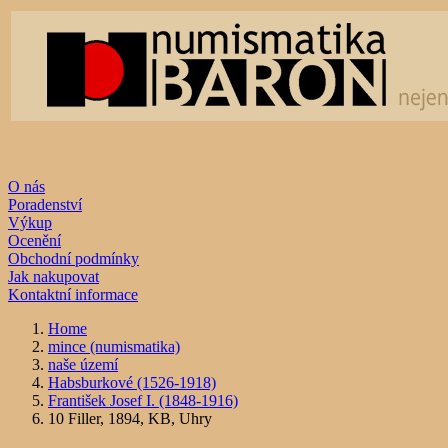
O nás
Poradenství
Výkup
Ocenění
Obchodní podmínky
Jak nakupovat
Kontaktní informace
Home
mince (numismatika)
naše území
Habsburkové (1526-1918)
František Josef I. (1848-1916)
10 Filler, 1894, KB, Uhry