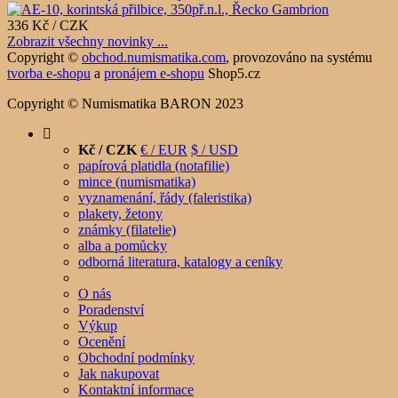
336 Kč / CZK
Zobrazit všechny novinky ...
Copyright ©
obchod.numismatika.com
,
provozováno na systému
tvorba e-shopu
a
pronájem e-shopu
Shop5.cz
Copyright © Numismatika BARON 2023
Kč / CZK
€ / EUR
$ / USD
papírová platidla (notafilie)
mince (numismatika)
vyznamenání, řády (faleristika)
plakety, žetony
známky (filatelie)
alba a pomůcky
odborná literatura, katalogy a ceníky
O nás
Poradenství
Výkup
Ocenění
Obchodní podmínky
Jak nakupovat
Kontaktní informace