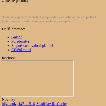
znalecké posudky
Nabízíme vypracování znaleckých posudků v oblasti papírových platidel
(notafilie) s možností určení ceny, zachovalosti a pravosti.
Další informace
Galerie
Poradenství
Stupně zachovalosti platidel
Čištění mincí
facebook
Novinky
bílý peníz, 1471-1516, Vladislav II., Čechy