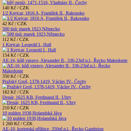
140 Kč / CZK
1/2 Krejcar, 1816 A, František II., Rakousko
42 Kč / CZK
500 tisíc marek 1923,Německo
112 Kč / CZK
1 Krejcar, Leopold I., Hall
154 Kč / CZK
AE-16, kůň vpravo, Alexander II., 336-23př.n.l., Řecko Makedonie
350 Kč / CZK
Pražský Groš, 1378-1419, Václav IV., Čechy
182 Kč / CZK
Denár, 1625 KB, Ferdinand II., Uhry
210 Kč / CZK
10 gulden 1938,Holandská Jáva
1 260 Kč / CZK
AE-10, korintská přilbice, 350př.n.l., Řecko Gambrion