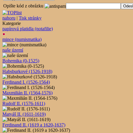
Opište kód z obrázku
nahoru
|
Tisk stránky
Kategorie
papírová platidla (notafilie)
mince (numismatika)
naše území
Bohemika (0-1525)
Habsburkové (1526-1918)
Ferdinand I. (1526-1564)
Maxmilián II. (1564-1576)
Rudolf II. (1576-1611)
Matyáš II. (1611-1619)
Ferdinand II. (1619 a 1620-1637)