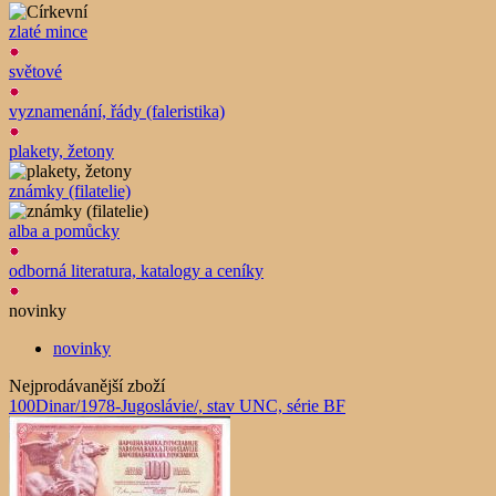
zlaté mince
světové
vyznamenání, řády (faleristika)
plakety, žetony
známky (filatelie)
alba a pomůcky
odborná literatura, katalogy a ceníky
novinky
novinky
Nejprodávanější zboží
100Dinar/1978-Jugoslávie/, stav UNC, série BF