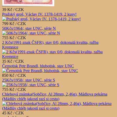
39 Kč / CZK
Pražský groš, Václav IV. 1378-1419, 2 kusy!
799 Kč / CZK
50Kčs/1964/, stav UNC, série N
755 Kč / CZK
2 Kčs(1991-znak ČSFR), stav 0/0, dokonalá kvalita, ražba
Kremnice
35 Kč / CZK
Černotisk Petr Brandl, hlubotisk, stav UNC
850 Kč / CZK
25Kčs/1958/, stav UNC, série S
755 Kč / CZK
Chlebová známka(Sobčice, Al 28mm, 2,46g), Mádlova pekárna
(Mádlův chléb jakostí razí si cestu)
45 Kč / CZK