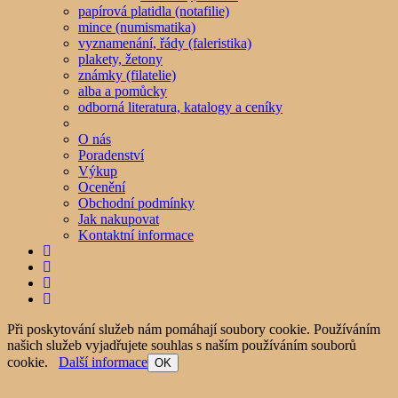
papírová platidla (notafilie)
mince (numismatika)
vyznamenání, řády (faleristika)
plakety, žetony
známky (filatelie)
alba a pomůcky
odborná literatura, katalogy a ceníky
O nás
Poradenství
Výkup
Ocenění
Obchodní podmínky
Jak nakupovat
Kontaktní informace
Při poskytování služeb nám pomáhají soubory cookie. Používáním
našich služeb vyjadřujete souhlas s naším používáním souborů
cookie.
Další informace