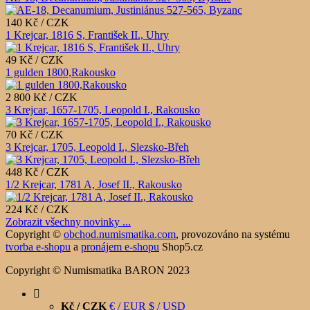
140 Kč / CZK
1 Krejcar, 1816 S, František II., Uhry
49 Kč / CZK
1 gulden 1800,Rakousko
2 800 Kč / CZK
3 Krejcar, 1657-1705, Leopold I., Rakousko
70 Kč / CZK
3 Krejcar, 1705, Leopold I., Slezsko-Břeh
448 Kč / CZK
1/2 Krejcar, 1781 A, Josef II., Rakousko
224 Kč / CZK
Zobrazit všechny novinky ...
Copyright ©
obchod.numismatika.com
,
provozováno na systému
tvorba e-shopu
a
pronájem e-shopu
Shop5.cz
Copyright © Numismatika BARON 2023
Kč / CZK
€ / EUR
$ / USD