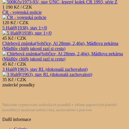
1 190 Kč / CZK
ČR - vojenská policie
120 Kč / CZK
5 Haléř(1938), stav 1+/0
45 Kč / CZK
Chlebová známka(Sobčice, Al 28mm, 2,46g), Mádlova pekárna
(Mádlův chléb jakostí razí si cestu)
45 Kč / CZK
3 Haléř(1963), stav RL (dokonalá zachovalost)
35 Kč / CZK
znalecké posudky
Nabízíme vypracování znaleckých posudků v oblasti papírových platidel
(notafilie) s možností určení ceny, zachovalosti a pravosti.
Další informace