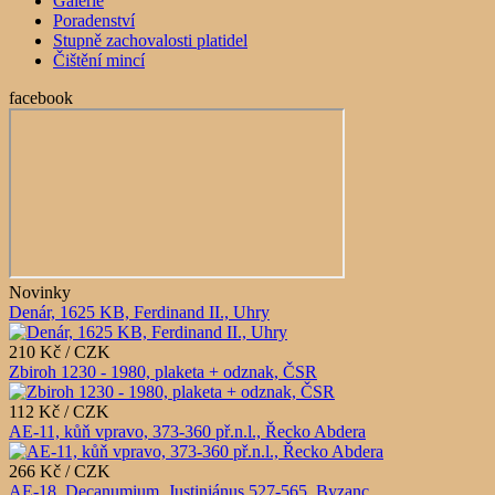
Galerie
Poradenství
Stupně zachovalosti platidel
Čištění mincí
facebook
Novinky
Denár, 1625 KB, Ferdinand II., Uhry
210 Kč / CZK
Zbiroh 1230 - 1980, plaketa + odznak, ČSR
112 Kč / CZK
AE-11, kůň vpravo, 373-360 př.n.l., Řecko Abdera
266 Kč / CZK
AE-18, Decanumium, Justiniánus 527-565, Byzanc