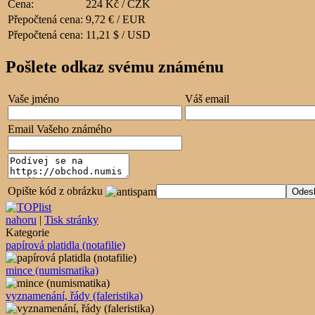
Cena:
224 Kč / CZK
Přepočtená cena:
9,72 € / EUR
Přepočtená cena:
11,21 $ / USD
Pošlete odkaz svému známénu
Vaše jméno
Váš email
Email Vašeho známého
Opište kód z obrázku
nahoru
|
Tisk stránky
Kategorie
papírová platidla (notafilie)
mince (numismatika)
vyznamenání, řády (faleristika)