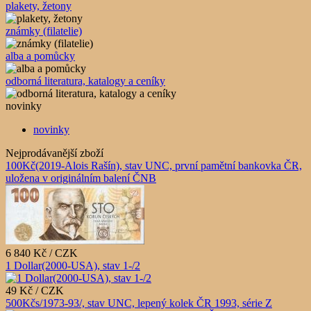
plakety, žetony
známky (filatelie)
alba a pomůcky
odborná literatura, katalogy a ceníky
novinky
novinky
Nejprodávanější zboží
100Kč(2019-Alois Rašín), stav UNC, první pamětní bankovka ČR,
uložena v originálním balení ČNB
6 840 Kč / CZK
1 Dollar(2000-USA), stav 1-/2
49 Kč / CZK
500Kčs/1973-93/, stav UNC, lepený kolek ČR 1993, série Z