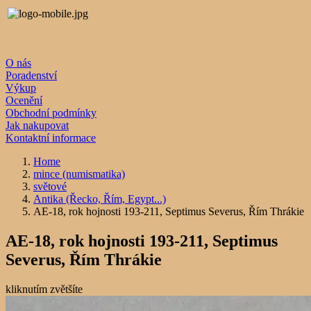
O nás
Poradenství
Výkup
Ocenění
Obchodní podmínky
Jak nakupovat
Kontaktní informace
Home
mince (numismatika)
světové
Antika (Řecko, Řím, Egypt...)
AE-18, rok hojnosti 193-211, Septimus Severus, Řím Thrákie
AE-18, rok hojnosti 193-211, Septimus
Severus, Řím Thrákie
kliknutím zvětšíte