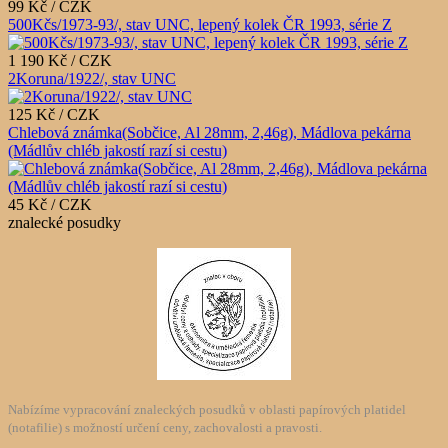
99 Kč / CZK
500Kčs/1973-93/, stav UNC, lepený kolek ČR 1993, série Z
1 190 Kč / CZK
2Koruna/1922/, stav UNC
125 Kč / CZK
Chlebová známka(Sobčice, Al 28mm, 2,46g), Mádlova pekárna
(Mádlův chléb jakostí razí si cestu)
45 Kč / CZK
znalecké posudky
Nabízíme vypracování znaleckých posudků v oblasti papírových platidel
(notafilie) s možností určení ceny, zachovalosti a pravosti.