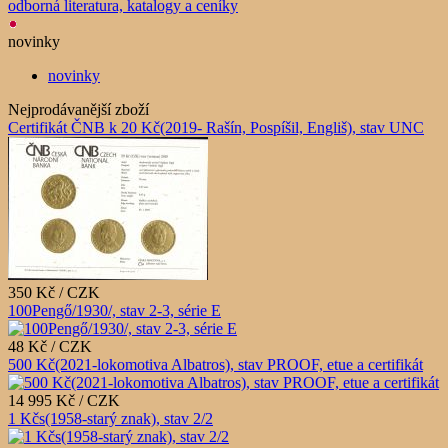
odborná literatura, katalogy a ceníky
novinky
novinky
Nejprodávanější zboží
Certifikát ČNB k 20 Kč(2019- Rašín, Pospíšil, Engliš), stav UNC
350 Kč / CZK
100Pengő/1930/, stav 2-3, série E
48 Kč / CZK
500 Kč(2021-lokomotiva Albatros), stav PROOF, etue a certifikát
14 995 Kč / CZK
1 Kčs(1958-starý znak), stav 2/2