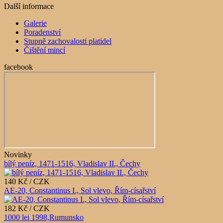
Další informace
Galerie
Poradenství
Stupně zachovalosti platidel
Čištění mincí
facebook
Novinky
bílý peníz, 1471-1516, Vladislav II., Čechy
140 Kč / CZK
AE-20, Constantinus I., Sol vlevo, Řím-císařství
182 Kč / CZK
1000 lei 1998,Rumunsko