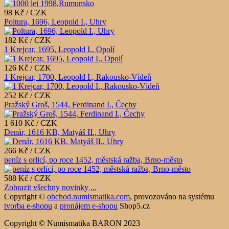
98 Kč / CZK
Poltura, 1696, Leopold I., Uhry
182 Kč / CZK
1 Krejcar, 1695, Leopold I., Opolí
126 Kč / CZK
1 Krejcar, 1700, Leopold I., Rakousko-Vídeň
252 Kč / CZK
Pražský Groš, 1544, Ferdinand I., Čechy
1 610 Kč / CZK
Denár, 1616 KB, Matyáš II., Uhry
266 Kč / CZK
peníz s orlicí, po roce 1452, městská ražba, Brno-město
588 Kč / CZK
Zobrazit všechny novinky ...
Copyright ©
obchod.numismatika.com
,
provozováno na systému
tvorba e-shopu
a
pronájem e-shopu
Shop5.cz
Copyright © Numismatika BARON 2023