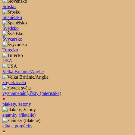
Srbsko
Španělsko
Švédsko
Švýcarsko
Turecko
USA
Velká Británie/Anglie
zbytek světa
vyznamenání, řády (faleristika)
plakety, žetony
známky (filatelie)
alba a pomůcky