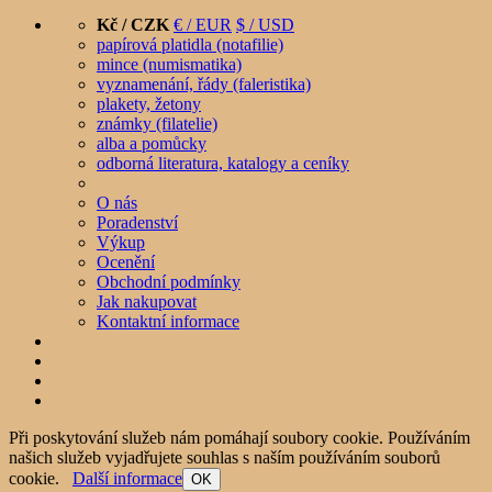
Kč / CZK
€ / EUR
$ / USD
papírová platidla (notafilie)
mince (numismatika)
vyznamenání, řády (faleristika)
plakety, žetony
známky (filatelie)
alba a pomůcky
odborná literatura, katalogy a ceníky
O nás
Poradenství
Výkup
Ocenění
Obchodní podmínky
Jak nakupovat
Kontaktní informace
Při poskytování služeb nám pomáhají soubory cookie. Používáním
našich služeb vyjadřujete souhlas s naším používáním souborů
cookie.
Další informace