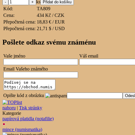
ks
Kód:
TA809
Cena:
434 Kč / CZK
Přepočtená cena:
18,83 € / EUR
Přepočtená cena:
21,71 $ / USD
Pošlete odkaz svému známénu
Vaše jméno
Váš email
Email Vašeho známého
Opište kód z obrázku
nahoru
|
Tisk stránky
Kategorie
papírová platidla (notafilie)
mince (numismatika)