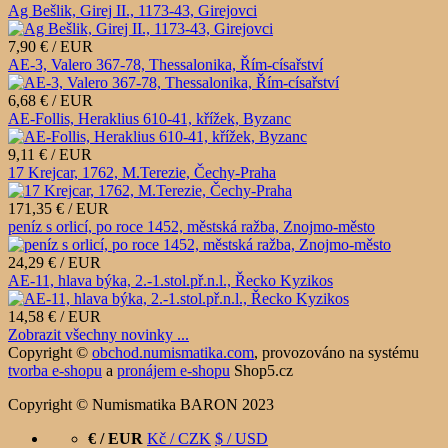
Ag Bešlik, Girej II., 1173-43, Girejovci
7,90 € / EUR
AE-3, Valero 367-78, Thessalonika, Řím-císařství
6,68 € / EUR
AE-Follis, Heraklius 610-41, křížek, Byzanc
9,11 € / EUR
17 Krejcar, 1762, M.Terezie, Čechy-Praha
171,35 € / EUR
peníz s orlicí, po roce 1452, městská ražba, Znojmo-město
24,29 € / EUR
AE-11, hlava býka, 2.-1.stol.př.n.l., Řecko Kyzikos
14,58 € / EUR
Zobrazit všechny novinky ...
Copyright ©
obchod.numismatika.com
,
provozováno na systému
tvorba e-shopu
a
pronájem e-shopu
Shop5.cz
Copyright © Numismatika BARON 2023
€ / EUR
Kč / CZK
$ / USD