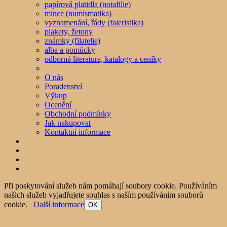
papírová platidla (notafilie)
mince (numismatika)
vyznamenání, řády (faleristika)
plakety, žetony
známky (filatelie)
alba a pomůcky
odborná literatura, katalogy a ceníky
O nás
Poradenství
Výkup
Ocenění
Obchodní podmínky
Jak nakupovat
Kontaktní informace
Při poskytování služeb nám pomáhají soubory cookie. Používáním
našich služeb vyjadřujete souhlas s naším používáním souborů
cookie.
Další informace