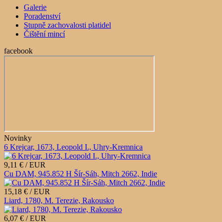
Galerie
Poradenství
Stupně zachovalosti platidel
Čištění mincí
facebook
Novinky
6 Krejcar, 1673, Leopold I., Uhry-Kremnica
9,11 € / EUR
Cu DAM, 945.852 H Šír-Sáh, Mitch 2662, Indie
15,18 € / EUR
Liard, 1780, M. Terezie, Rakousko
6,07 € / EUR