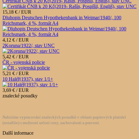
Certifikát ČNB k 20 Kč(2019- Rašín, Pospíšil, Engliš), stav UNC
15,18 € / EUR
Dluhopis Deutschen Hypothekenbank in Weimar/1940/, 100
Reichsmark, 4 %, formát A4
4,12 € / EUR
2Koruna/1922/, stav UNC
5,42 € / EUR
ČR - vojenská policie
5,21 € / EUR
10 Haléř(1937), stav 1/1+
3,69 € / EUR
znalecké posudky
Nabízíme vypracování znaleckých posudků v oblasti papírových platidel
(notafilie) s možností určení ceny, zachovalosti a pravosti.
Další informace