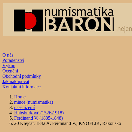
O nás
Poradenství
Výkup
Ocenění
Obchodní podmínky
Jak nakupovat
Kontaktní informace
Home
mince (numismatika)
naše území
Habsburkové (1526-1918)
Ferdinand V. (1835-1848)
20 Krejcar, 1842 A, Ferdinand V., KNOFLIK, Rakousko