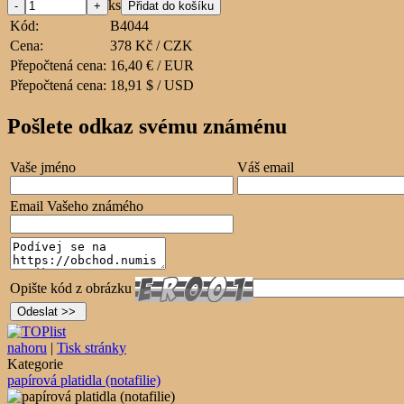
ks
Kód:
B4044
Cena:
378 Kč / CZK
Přepočtená cena:
16,40 € / EUR
Přepočtená cena:
18,91 $ / USD
Pošlete odkaz svému známénu
Vaše jméno
Váš email
Email Vašeho známého
Opište kód z obrázku
nahoru
|
Tisk stránky
Kategorie
papírová platidla (notafilie)