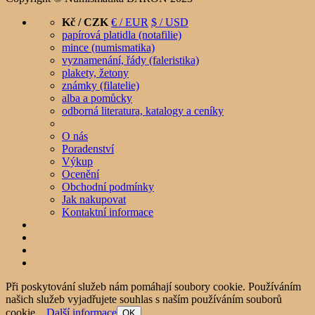
Kč / CZK
€ / EUR
$ / USD
papírová platidla (notafilie)
mince (numismatika)
vyznamenání, řády (faleristika)
plakety, žetony
známky (filatelie)
alba a pomůcky
odborná literatura, katalogy a ceníky
O nás
Poradenství
Výkup
Ocenění
Obchodní podmínky
Jak nakupovat
Kontaktní informace
Při poskytování služeb nám pomáhají soubory cookie. Používáním
našich služeb vyjadřujete souhlas s naším používáním souborů
cookie.
Další informace