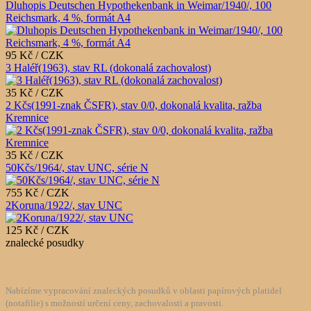
Dluhopis Deutschen Hypothekenbank in Weimar/1940/, 100
Reichsmark, 4 %, formát A4
95 Kč / CZK
3 Haléř(1963), stav RL (dokonalá zachovalost)
35 Kč / CZK
2 Kčs(1991-znak ČSFR), stav 0/0, dokonalá kvalita, ražba
Kremnice
35 Kč / CZK
50Kčs/1964/, stav UNC, série N
755 Kč / CZK
2Koruna/1922/, stav UNC
125 Kč / CZK
znalecké posudky
Nabízíme vypracování znaleckých posudků v oblasti papírových platidel
(notafilie) s možností určení ceny, zachovalosti a pravosti.