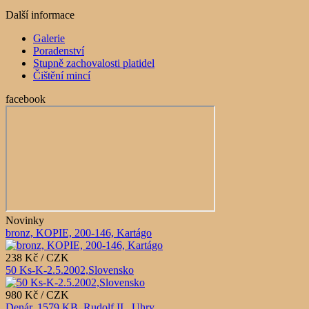
Další informace
Galerie
Poradenství
Stupně zachovalosti platidel
Čištění mincí
facebook
Novinky
bronz, KOPIE, 200-146, Kartágo
238 Kč / CZK
50 Ks-K-2.5.2002,Slovensko
980 Kč / CZK
Denár, 1579 KB, Rudolf II., Uhry