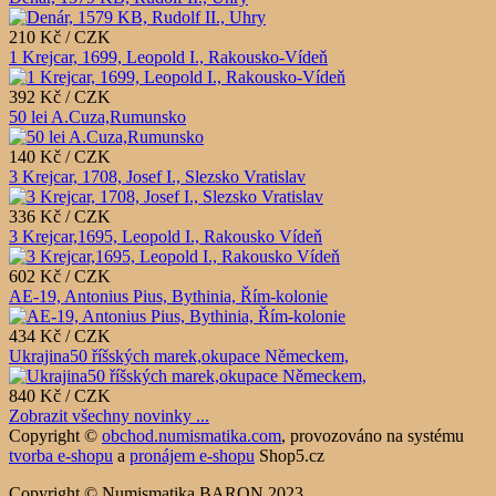
210 Kč / CZK
1 Krejcar, 1699, Leopold I., Rakousko-Vídeň
392 Kč / CZK
50 lei A.Cuza,Rumunsko
140 Kč / CZK
3 Krejcar, 1708, Josef I., Slezsko Vratislav
336 Kč / CZK
3 Krejcar,1695, Leopold I., Rakousko Vídeň
602 Kč / CZK
AE-19, Antonius Pius, Bythinia, Řím-kolonie
434 Kč / CZK
Ukrajina50 říšských marek,okupace Německem,
840 Kč / CZK
Zobrazit všechny novinky ...
Copyright ©
obchod.numismatika.com
,
provozováno na systému
tvorba e-shopu
a
pronájem e-shopu
Shop5.cz
Copyright © Numismatika BARON 2023