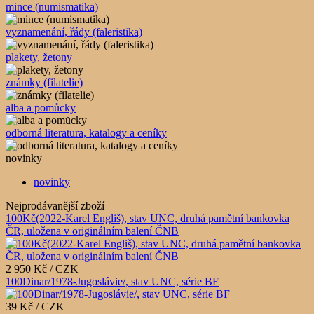
mince (numismatika)
vyznamenání, řády (faleristika)
plakety, žetony
známky (filatelie)
alba a pomůcky
odborná literatura, katalogy a ceníky
novinky
novinky
Nejprodávanější zboží
100Kč(2022-Karel Engliš), stav UNC, druhá pamětní bankovka
ČR, uložena v originálním balení ČNB
2 950 Kč / CZK
100Dinar/1978-Jugoslávie/, stav UNC, série BF
39 Kč / CZK