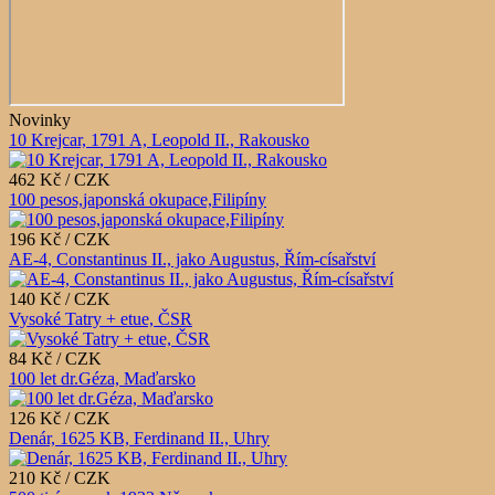
Novinky
10 Krejcar, 1791 A, Leopold II., Rakousko
462 Kč / CZK
100 pesos,japonská okupace,Filipíny
196 Kč / CZK
AE-4, Constantinus II., jako Augustus, Řím-císařství
140 Kč / CZK
Vysoké Tatry + etue, ČSR
84 Kč / CZK
100 let dr.Géza, Maďarsko
126 Kč / CZK
Denár, 1625 KB, Ferdinand II., Uhry
210 Kč / CZK