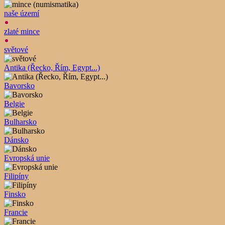
naše území
zlaté mince
světové
Antika (Řecko, Řím, Egypt...)
Bavorsko
Belgie
Bulharsko
Dánsko
Evropská unie
Filipíny
Finsko
Francie