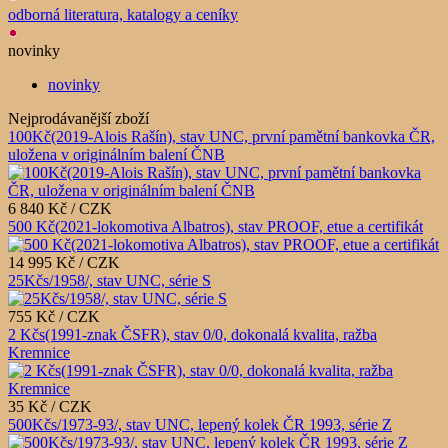
odborná literatura, katalogy a ceníky
novinky
novinky
Nejprodávanější zboží
100Kč(2019-Alois Rašín), stav UNC, první pamětní bankovka ČR,
uložena v originálním balení ČNB
6 840 Kč / CZK
500 Kč(2021-lokomotiva Albatros), stav PROOF, etue a certifikát
14 995 Kč / CZK
25Kčs/1958/, stav UNC, série S
755 Kč / CZK
2 Kčs(1991-znak ČSFR), stav 0/0, dokonalá kvalita, ražba
Kremnice
35 Kč / CZK
500Kčs/1973-93/, stav UNC, lepený kolek ČR 1993, série Z