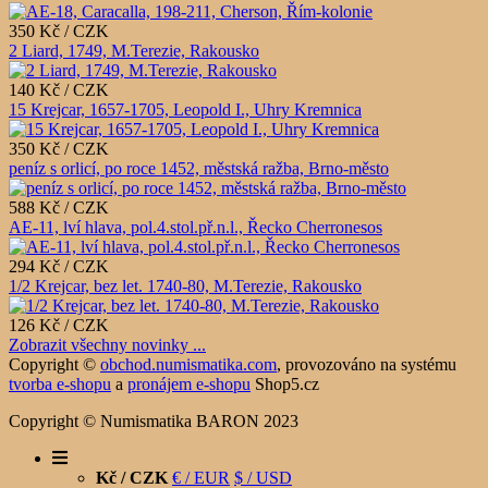
350 Kč / CZK
2 Liard, 1749, M.Terezie, Rakousko
140 Kč / CZK
15 Krejcar, 1657-1705, Leopold I., Uhry Kremnica
350 Kč / CZK
peníz s orlicí, po roce 1452, městská ražba, Brno-město
588 Kč / CZK
AE-11, lví hlava, pol.4.stol.př.n.l., Řecko Cherronesos
294 Kč / CZK
1/2 Krejcar, bez let. 1740-80, M.Terezie, Rakousko
126 Kč / CZK
Zobrazit všechny novinky ...
Copyright ©
obchod.numismatika.com
,
provozováno na systému
tvorba e-shopu
a
pronájem e-shopu
Shop5.cz
Copyright © Numismatika BARON 2023
Kč / CZK
€ / EUR
$ / USD