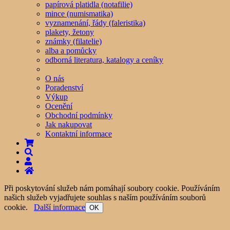
papírová platidla (notafilie)
mince (numismatika)
vyznamenání, řády (faleristika)
plakety, žetony
známky (filatelie)
alba a pomůcky
odborná literatura, katalogy a ceníky
O nás
Poradenství
Výkup
Ocenění
Obchodní podmínky
Jak nakupovat
Kontaktní informace
Při poskytování služeb nám pomáhají soubory cookie. Používáním
našich služeb vyjadřujete souhlas s naším používáním souborů
cookie.
Další informace