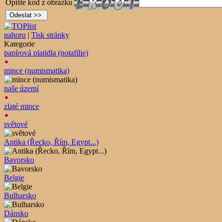
Opište kód z obrázku
nahoru
|
Tisk stránky
Kategorie
papírová platidla (notafilie)
mince (numismatika)
naše území
zlaté mince
světové
Antika (Řecko, Řím, Egypt...)
Bavorsko
Belgie
Bulharsko
Dánsko