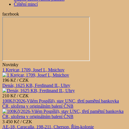
Čištění mincí
facebook
Novinky
1 Krejcar, 1709, Josef I., Mnichov
196 Kč / CZK
Denár, 1625 KB, Ferdinand II., Uhry
210 Kč / CZK
100Kč(2026-Vilém Pospíšil), stav UNC, třetí pamětní bankovka
ČR, uložena v originálním balení ČNB
3 450 Kč / CZK
AE-18, Caracalla, 198-211, Cherson, Řím-kolonie