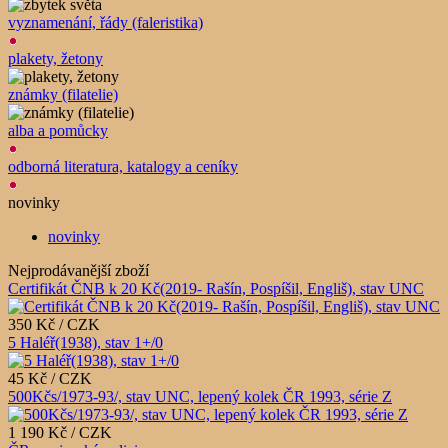
vyznamenání, řády (faleristika)
plakety, žetony
známky (filatelie)
alba a pomůcky
odborná literatura, katalogy a ceníky
novinky
novinky
Nejprodávanější zboží
Certifikát ČNB k 20 Kč(2019- Rašín, Pospíšil, Engliš), stav UNC
350 Kč / CZK
5 Haléř(1938), stav 1+/0
45 Kč / CZK
500Kčs/1973-93/, stav UNC, lepený kolek ČR 1993, série Z
1 190 Kč / CZK