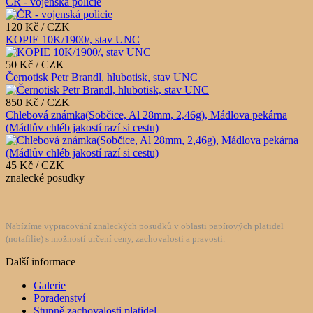
ČR - vojenská policie
120 Kč / CZK
KOPIE 10K/1900/, stav UNC
50 Kč / CZK
Černotisk Petr Brandl, hlubotisk, stav UNC
850 Kč / CZK
Chlebová známka(Sobčice, Al 28mm, 2,46g), Mádlova pekárna
(Mádlův chléb jakostí razí si cestu)
45 Kč / CZK
znalecké posudky
Nabízíme vypracování znaleckých posudků v oblasti papírových platidel
(notafilie) s možností určení ceny, zachovalosti a pravosti.
Další informace
Galerie
Poradenství
Stupně zachovalosti platidel