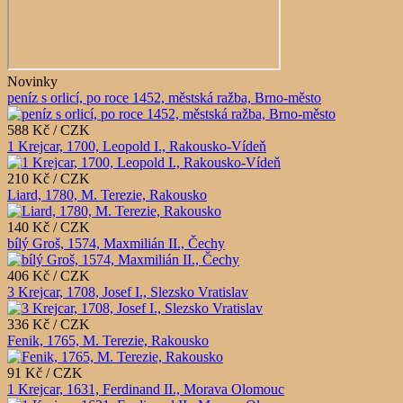
Novinky
peníz s orlicí, po roce 1452, městská ražba, Brno-město
588 Kč / CZK
1 Krejcar, 1700, Leopold I., Rakousko-Vídeň
210 Kč / CZK
Liard, 1780, M. Terezie, Rakousko
140 Kč / CZK
bílý Groš, 1574, Maxmilián II., Čechy
406 Kč / CZK
3 Krejcar, 1708, Josef I., Slezsko Vratislav
336 Kč / CZK
Fenik, 1765, M. Terezie, Rakousko
91 Kč / CZK
1 Krejcar, 1631, Ferdinand II., Morava Olomouc