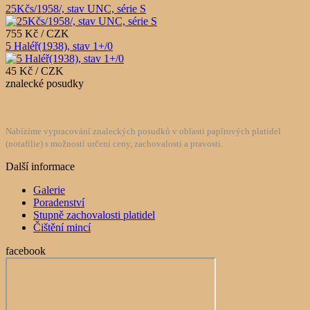
25Kčs/1958/, stav UNC, série S
755 Kč / CZK
5 Haléř(1938), stav 1+/0
45 Kč / CZK
znalecké posudky
Nabízíme vypracování znaleckých posudků v oblasti papírových platidel
(notafilie) s možností určení ceny, zachovalosti a pravosti.
Další informace
Galerie
Poradenství
Stupně zachovalosti platidel
Čištění mincí
facebook