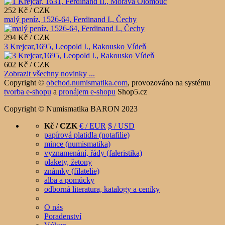
252 Kč / CZK
malý peníz, 1526-64, Ferdinand I., Čechy
294 Kč / CZK
3 Krejcar,1695, Leopold I., Rakousko Vídeň
602 Kč / CZK
Zobrazit všechny novinky ...
Copyright ©
obchod.numismatika.com
,
provozováno na systému
tvorba e-shopu
a
pronájem e-shopu
Shop5.cz
Copyright © Numismatika BARON 2023
Kč / CZK
€ / EUR
$ / USD
papírová platidla (notafilie)
mince (numismatika)
vyznamenání, řády (faleristika)
plakety, žetony
známky (filatelie)
alba a pomůcky
odborná literatura, katalogy a ceníky
O nás
Poradenství