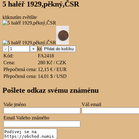
5 haléř 1929,pěkný,ČSR
kliknutím zvětšíte
ks
Kód:
FA2418
Cena:
280 Kč / CZK
Přepočtená cena:
12,15 € / EUR
Přepočtená cena:
14,01 $ / USD
Pošlete odkaz svému známénu
Vaše jméno
Váš email
Email Vašeho známého