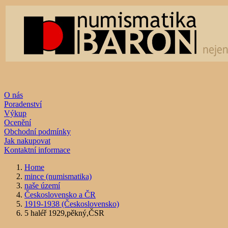
O nás
Poradenství
Výkup
Ocenění
Obchodní podmínky
Jak nakupovat
Kontaktní informace
Home
mince (numismatika)
naše území
Československo a ČR
1919-1938 (Československo)
5 haléř 1929,pěkný,ČSR