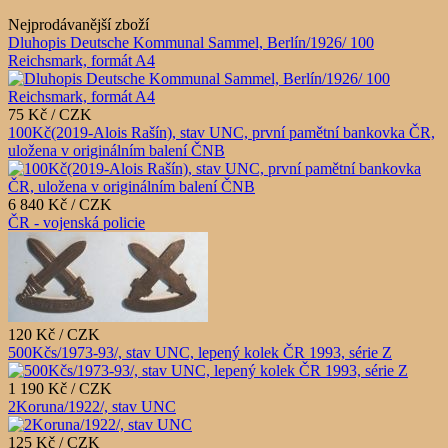
Nejprodávanější zboží
Dluhopis Deutsche Kommunal Sammel, Berlín/1926/ 100
Reichsmark, formát A4
75 Kč / CZK
100Kč(2019-Alois Rašín), stav UNC, první pamětní bankovka ČR,
uložena v originálním balení ČNB
6 840 Kč / CZK
ČR - vojenská policie
120 Kč / CZK
500Kčs/1973-93/, stav UNC, lepený kolek ČR 1993, série Z
1 190 Kč / CZK
2Koruna/1922/, stav UNC
125 Kč / CZK