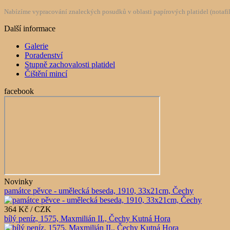
Nabízíme vypracování znaleckých posudků v oblasti papírových platidel (notafilie
Další informace
Galerie
Poradenství
Stupně zachovalosti platidel
Čištění mincí
facebook
Novinky
památce pěvce - umělecká beseda, 1910, 33x21cm, Čechy
364 Kč / CZK
bílý peníz, 1575, Maxmilián II., Čechy Kutná Hora