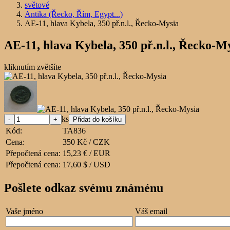
světové
Antika (Řecko, Řím, Egypt...)
AE-11, hlava Kybela, 350 př.n.l., Řecko-Mysia
AE-11, hlava Kybela, 350 př.n.l., Řecko-M
kliknutím zvětšíte
ks
Kód:
TA836
Cena:
350 Kč / CZK
Přepočtená cena:
15,23 € / EUR
Přepočtená cena:
17,60 $ / USD
Pošlete odkaz svému známénu
Vaše jméno
Váš email