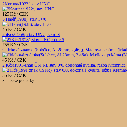
2Koruna/1922/, stav UNC
125 Kč / CZK
5 Haléř(1938), stav 1+/0
45 Kč / CZK
25Kčs/1958/, stav UNC, série S
755 Kč / CZK
Chlebová známka(Sobčice, Al 28mm, 2,46g), Mádlova pekárna (Mádlův 
45 Kč / CZK
2 Kčs(1991-znak ČSFR), stav 0/0, dokonalá kvalita, ražba Kremnice
35 Kč / CZK
znalecké posudky