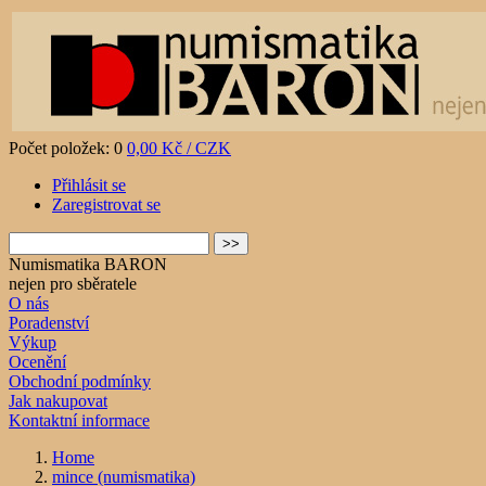
Počet položek: 0
0,00 Kč / CZK
Přihlásit se
Zaregistrovat se
Numismatika BARON
nejen pro sběratele
O nás
Poradenství
Výkup
Ocenění
Obchodní podmínky
Jak nakupovat
Kontaktní informace
Home
mince (numismatika)