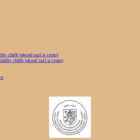
chléb jakostí razí si cestu)