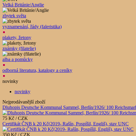
Velká Británie/Anglie
zbytek světa
vyznamenání, řády (faleristika)
plakety, žetony
známky (filatelie)
alba a pomůcky
odborná literatura, katalogy a ceníky
novinky
novinky
Nejprodávanější zboží
Dluhopis Deutsche Kommunal Sammel, Berlín/1926/ 100 Reichsmark
75 Kč / CZK
Certifikát ČNB k 20 Kč(2019- Rašín, Pospíšil, Engliš), stav UNC
350 Kč / CZK