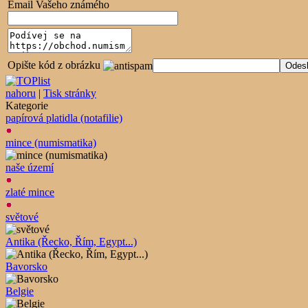
Email Vašeho známého
Opište kód z obrázku
nahoru
|
Tisk stránky
Kategorie
papírová platidla (notafilie)
mince (numismatika)
naše území
zlaté mince
světové
Antika (Řecko, Řím, Egypt...)
Bavorsko
Belgie