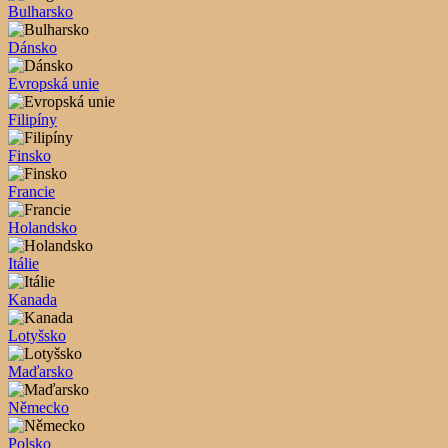
Bulharsko
Dánsko
Evropská unie
Filipíny
Finsko
Francie
Holandsko
Itálie
Kanada
Lotyšsko
Maďarsko
Německo
Polsko