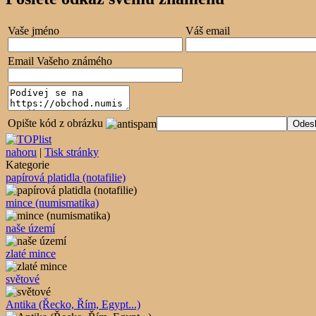
Vaše jméno
Váš email
Email Vašeho známého
Opište kód z obrázku
nahoru
|
Tisk stránky
Kategorie
papírová platidla (notafilie)
mince (numismatika)
naše území
zlaté mince
světové
Antika (Řecko, Řím, Egypt...)