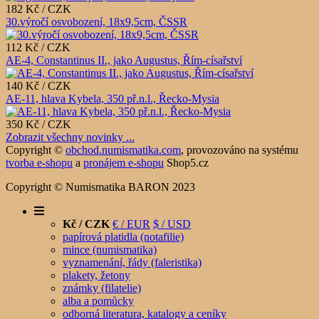
182 Kč / CZK
30.výročí osvobození, 18x9,5cm, ČSSR
112 Kč / CZK
AE-4, Constantinus II., jako Augustus, Řím-císařství
140 Kč / CZK
AE-11, hlava Kybela, 350 př.n.l., Řecko-Mysia
350 Kč / CZK
Zobrazit všechny novinky ...
Copyright ©
obchod.numismatika.com
,
provozováno na systému
tvorba e-shopu
a
pronájem e-shopu
Shop5.cz
Copyright © Numismatika BARON 2023
Kč / CZK
€ / EUR
$ / USD
papírová platidla (notafilie)
mince (numismatika)
vyznamenání, řády (faleristika)
plakety, žetony
známky (filatelie)
alba a pomůcky
odborná literatura, katalogy a ceníky