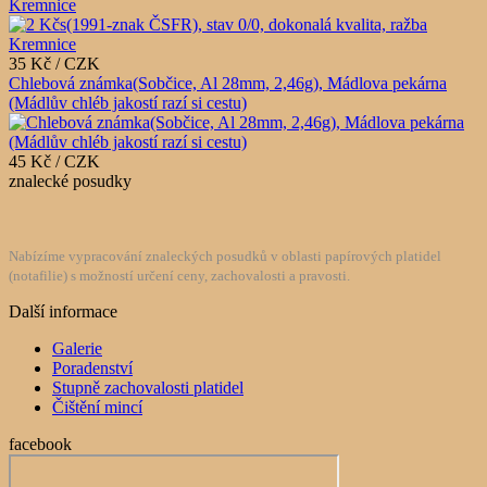
Kremnice
35 Kč / CZK
Chlebová známka(Sobčice, Al 28mm, 2,46g), Mádlova pekárna
(Mádlův chléb jakostí razí si cestu)
45 Kč / CZK
znalecké posudky
Nabízíme vypracování znaleckých posudků v oblasti papírových platidel
(notafilie) s možností určení ceny, zachovalosti a pravosti.
Další informace
Galerie
Poradenství
Stupně zachovalosti platidel
Čištění mincí
facebook