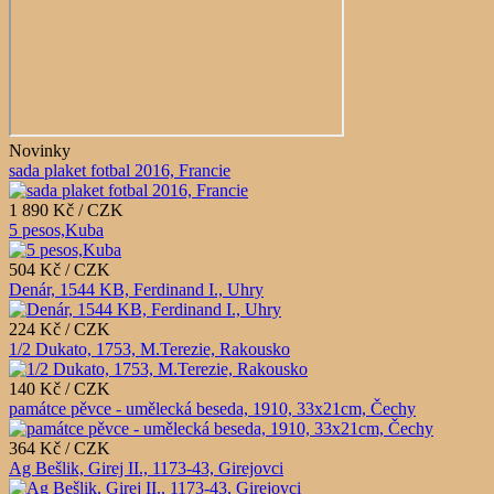
Novinky
sada plaket fotbal 2016, Francie
1 890 Kč / CZK
5 pesos,Kuba
504 Kč / CZK
Denár, 1544 KB, Ferdinand I., Uhry
224 Kč / CZK
1/2 Dukato, 1753, M.Terezie, Rakousko
140 Kč / CZK
památce pěvce - umělecká beseda, 1910, 33x21cm, Čechy
364 Kč / CZK
Ag Bešlik, Girej II., 1173-43, Girejovci