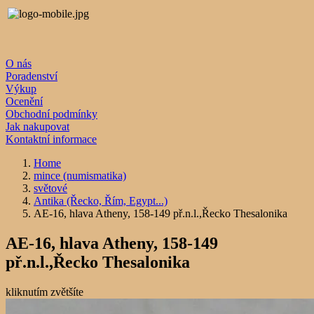
O nás
Poradenství
Výkup
Ocenění
Obchodní podmínky
Jak nakupovat
Kontaktní informace
Home
mince (numismatika)
světové
Antika (Řecko, Řím, Egypt...)
AE-16, hlava Atheny, 158-149 př.n.l.,Řecko Thesalonika
AE-16, hlava Atheny, 158-149
př.n.l.,Řecko Thesalonika
kliknutím zvětšíte