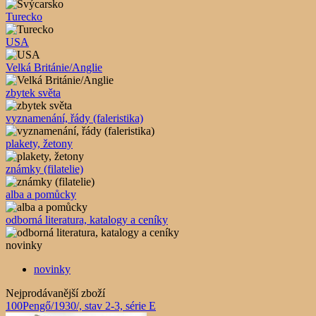
Turecko
USA
Velká Británie/Anglie
zbytek světa
vyznamenání, řády (faleristika)
plakety, žetony
známky (filatelie)
alba a pomůcky
odborná literatura, katalogy a ceníky
novinky
novinky
Nejprodávanější zboží
100Pengő/1930/, stav 2-3, série E