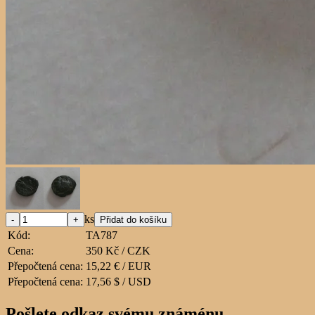
ks
Kód:
TA787
Cena:
350 Kč / CZK
Přepočtená cena:
15,22 € / EUR
Přepočtená cena:
17,56 $ / USD
Pošlete odkaz svému známénu