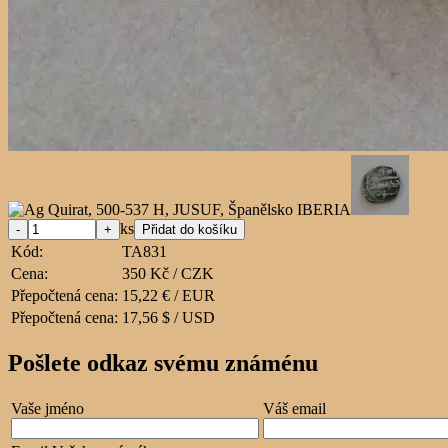
ks
Kód:
TA831
Cena:
350 Kč / CZK
Přepočtená cena:
15,22 € / EUR
Přepočtená cena:
17,56 $ / USD
Pošlete odkaz svému známénu
Vaše jméno
Váš email