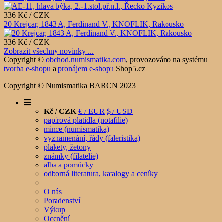
336 Kč / CZK
20 Krejcar, 1843 A, Ferdinand V., KNOFLIK, Rakousko
336 Kč / CZK
Zobrazit všechny novinky ...
Copyright ©
obchod.numismatika.com
,
provozováno na systému
tvorba e-shopu
a
pronájem e-shopu
Shop5.cz
Copyright © Numismatika BARON 2023
Kč / CZK
€ / EUR
$ / USD
papírová platidla (notafilie)
mince (numismatika)
vyznamenání, řády (faleristika)
plakety, žetony
známky (filatelie)
alba a pomůcky
odborná literatura, katalogy a ceníky
O nás
Poradenství
Výkup
Ocenění