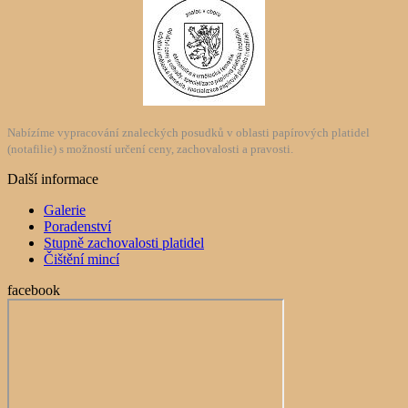
Nabízíme vypracování znaleckých posudků v oblasti papírových platidel
(notafilie) s možností určení ceny, zachovalosti a pravosti.
Další informace
Galerie
Poradenství
Stupně zachovalosti platidel
Čištění mincí
facebook