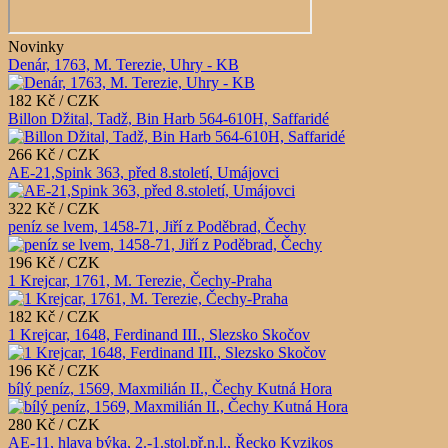
Novinky
Denár, 1763, M. Terezie, Uhry - KB
182 Kč / CZK
Billon Džital, Tadž, Bin Harb 564-610H, Saffaridé
266 Kč / CZK
AE-21,Spink 363, před 8.století, Umájovci
322 Kč / CZK
peníz se lvem, 1458-71, Jiří z Poděbrad, Čechy
196 Kč / CZK
1 Krejcar, 1761, M. Terezie, Čechy-Praha
182 Kč / CZK
1 Krejcar, 1648, Ferdinand III., Slezsko Skočov
196 Kč / CZK
bílý peníz, 1569, Maxmilián II., Čechy Kutná Hora
280 Kč / CZK
AE-11, hlava býka, 2.-1.stol.př.n.l., Řecko Kyzikos