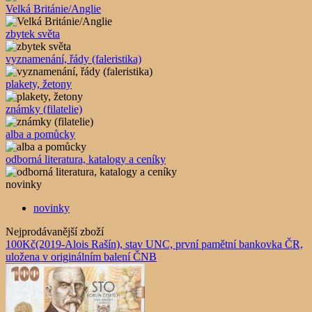
Velká Británie/Anglie
zbytek světa
vyznamenání, řády (faleristika)
plakety, žetony
známky (filatelie)
alba a pomůcky
odborná literatura, katalogy a ceníky
novinky
novinky
Nejprodávanější zboží
100Kč(2019-Alois Rašín), stav UNC, první pamětní bankovka ČR,
uložena v originálním balení ČNB