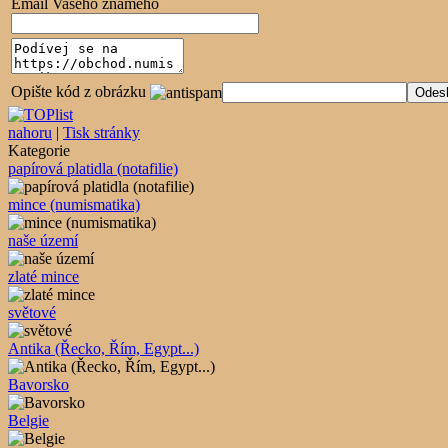
Email Vašeho známého
Opište kód z obrázku
nahoru
|
Tisk stránky
Kategorie
papírová platidla (notafilie)
mince (numismatika)
naše území
zlaté mince
světové
Antika (Řecko, Řím, Egypt...)
Bavorsko
Belgie