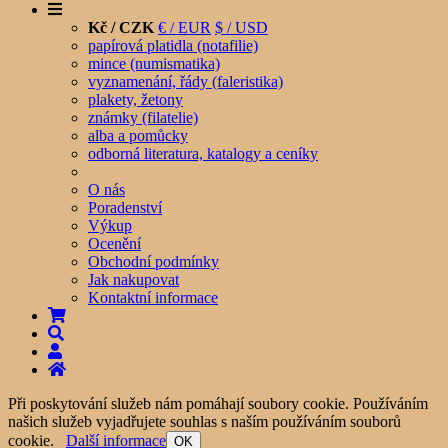
Kč / CZK
€ / EUR
$ / USD
papírová platidla (notafilie)
mince (numismatika)
vyznamenání, řády (faleristika)
plakety, žetony
známky (filatelie)
alba a pomůcky
odborná literatura, katalogy a ceníky
O nás
Poradenství
Výkup
Ocenění
Obchodní podmínky
Jak nakupovat
Kontaktní informace
Při poskytování služeb nám pomáhají soubory cookie. Používáním
našich služeb vyjadřujete souhlas s naším používáním souborů
cookie.
Další informace