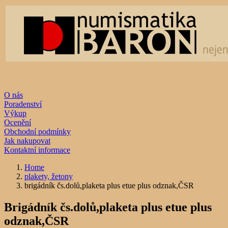
O nás
Poradenství
Výkup
Ocenění
Obchodní podmínky
Jak nakupovat
Kontaktní informace
Home
plakety, žetony
brigádník čs.dolů,plaketa plus etue plus odznak,ČSR
Brigádník čs.dolů,plaketa plus etue plus
odznak,ČSR