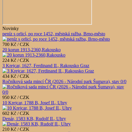
Novinky
peníz s orlicí, po roce 1452, městská ražba, Brno-město
700 Kč / CZK
20 korun 1913-2360,Rakousko
224 Kč / CZK
3 Krejcar, 1627, Ferdinand II., Rakousko Graz
434 Kč / CZK
Ročníková sada mincí ČR (2026 - Národní park Šumava), stav 0/0
950 Kč / CZK
10 Krejcar, 1788 B, Josef II., Uhry
602 Kč / CZK
Denár, 1583 KB, Rudolf II., Uhry
210 Kč / CZK