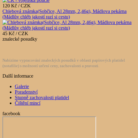
120 Kč / CZK
Chlebová známka(Sobčice, Al 28mm, 2,46g), Mádlova pekárna
(Mádlův chléb jakostí razí si cestu)
45 Kč / CZK
znalecké posudky
Nabízíme vypracování znaleckých posudků v oblasti papírových platidel
(notafilie) s možností určení ceny, zachovalosti a pravosti.
Další informace
Galerie
Poradenství
Stupně zachovalosti platidel
Čištění mincí
facebook