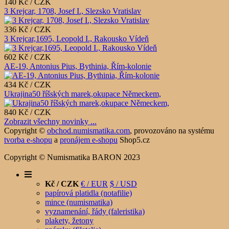
140 Kč / CZK
3 Krejcar, 1708, Josef I., Slezsko Vratislav
336 Kč / CZK
3 Krejcar,1695, Leopold I., Rakousko Vídeň
602 Kč / CZK
AE-19, Antonius Pius, Bythinia, Řím-kolonie
434 Kč / CZK
Ukrajina50 říšských marek,okupace Německem,
840 Kč / CZK
Zobrazit všechny novinky ...
Copyright ©
obchod.numismatika.com
,
provozováno na systému
tvorba e-shopu
a
pronájem e-shopu
Shop5.cz
Copyright © Numismatika BARON 2023
Kč / CZK
€ / EUR
$ / USD
papírová platidla (notafilie)
mince (numismatika)
vyznamenání, řády (faleristika)
plakety, žetony