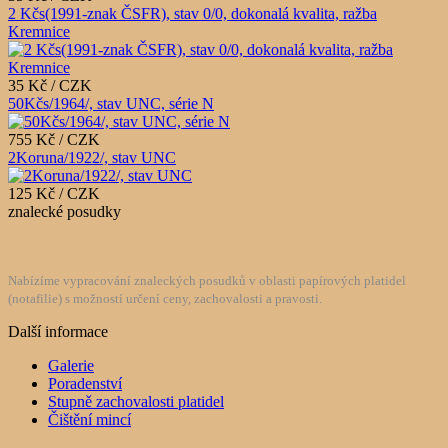
2 Kčs(1991-znak ČSFR), stav 0/0, dokonalá kvalita, ražba
Kremnice
35 Kč / CZK
50Kčs/1964/, stav UNC, série N
755 Kč / CZK
2Koruna/1922/, stav UNC
125 Kč / CZK
znalecké posudky
Nabízíme vypracování znaleckých posudků v oblasti papírových platidel
(notafilie) s možností určení ceny, zachovalosti a pravosti.
Další informace
Galerie
Poradenství
Stupně zachovalosti platidel
Čištění mincí