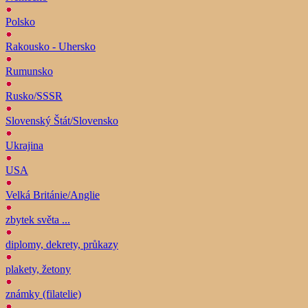
Polsko
Rakousko - Uhersko
Rumunsko
Rusko/SSSR
Slovenský Štát/Slovensko
Ukrajina
USA
Velká Británie/Anglie
zbytek světa ...
diplomy, dekrety, průkazy
plakety, žetony
známky (filatelie)