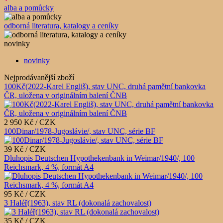
alba a pomůcky
odborná literatura, katalogy a ceníky
novinky
novinky
Nejprodávanější zboží
100Kč(2022-Karel Engliš), stav UNC, druhá pamětní bankovka
ČR, uložena v originálním balení ČNB
2 950 Kč / CZK
100Dinar/1978-Jugoslávie/, stav UNC, série BF
39 Kč / CZK
Dluhopis Deutschen Hypothekenbank in Weimar/1940/, 100
Reichsmark, 4 %, formát A4
95 Kč / CZK
3 Haléř(1963), stav RL (dokonalá zachovalost)
35 Kč / CZK