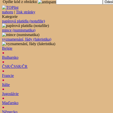
Opište kód z obrázku
nahoru
|
Tisk stránky
Kategorie
papírová platidla (notafilie)
mince (numismatika)
vyznamenání, řády (faleristika)
Belgie
Bulharsko
ČSR/ČSSR/ČR
Francie
Itálie
Jugoslávie
Maďarsko
Německo