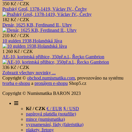
350 Kč / CZK
Pražský Groš, 1378-1419, Václav IV., Čechy
182 Kč / CZK
Denár, 1625 KB, Ferdinand II., Uhry
210 Kč / CZK
10 gulden 1938,Holandská Jáva
1 260 Kč / CZK
AE-10, korintská přilbice, 350př.n.l., Řecko Gambrion
336 Kč / CZK
Zobrazit všechny novinky ...
Copyright ©
obchod.numismatika.com
,
provozováno na systému
tvorba e-shopu
a
pronájem e-shopu
Shop5.cz
Copyright © Numismatika BARON 2023
Kč / CZK
€ / EUR
$ / USD
papírová platidla (notafilie)
mince (numismatika)
vyznamenání, řády (faleristika)
plakety, žetony