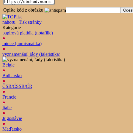
Opište kód z obrázku
nahoru
|
Tisk stránky
Kategorie
papírová platidla (notafilie)
mince (numismatika)
vyznamenání, řády (faleristika)
Belgie
Bulharsko
ČSR/ČSSR/ČR
Francie
Itálie
Jugoslávie
Maďarsko