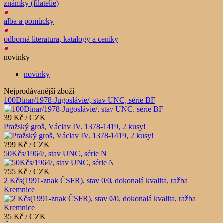
známky (filatelie)
alba a pomůcky
odborná literatura, katalogy a ceníky
novinky
novinky
Nejprodávanější zboží
100Dinar/1978-Jugoslávie/, stav UNC, série BF
39 Kč / CZK
Pražský groš, Václav IV. 1378-1419, 2 kusy!
799 Kč / CZK
50Kčs/1964/, stav UNC, série N
755 Kč / CZK
2 Kčs(1991-znak ČSFR), stav 0/0, dokonalá kvalita, ražba
Kremnice
35 Kč / CZK