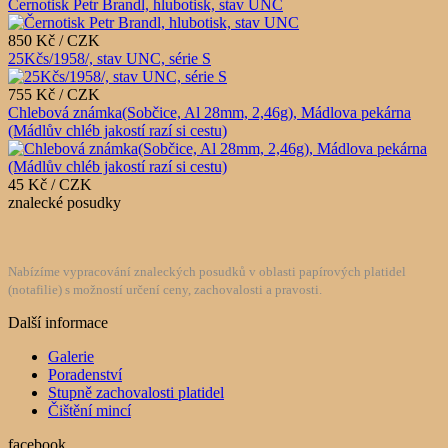
Černotisk Petr Brandl, hlubotisk, stav UNC
850 Kč / CZK
25Kčs/1958/, stav UNC, série S
755 Kč / CZK
Chlebová známka(Sobčice, Al 28mm, 2,46g), Mádlova pekárna
(Mádlův chléb jakostí razí si cestu)
45 Kč / CZK
znalecké posudky
Nabízíme vypracování znaleckých posudků v oblasti papírových platidel
(notafilie) s možností určení ceny, zachovalosti a pravosti.
Další informace
Galerie
Poradenství
Stupně zachovalosti platidel
Čištění mincí
facebook