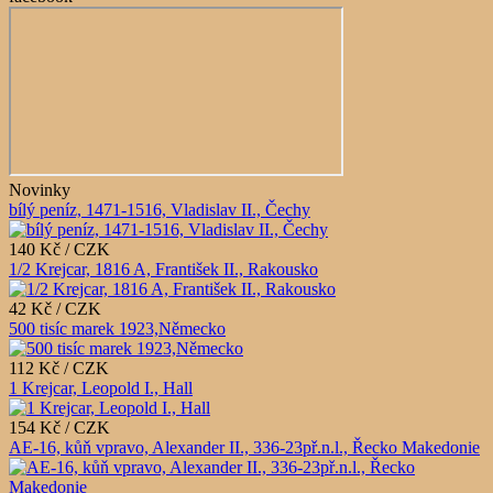
Novinky
bílý peníz, 1471-1516, Vladislav II., Čechy
140 Kč / CZK
1/2 Krejcar, 1816 A, František II., Rakousko
42 Kč / CZK
500 tisíc marek 1923,Německo
112 Kč / CZK
1 Krejcar, Leopold I., Hall
154 Kč / CZK
AE-16, kůň vpravo, Alexander II., 336-23př.n.l., Řecko Makedonie