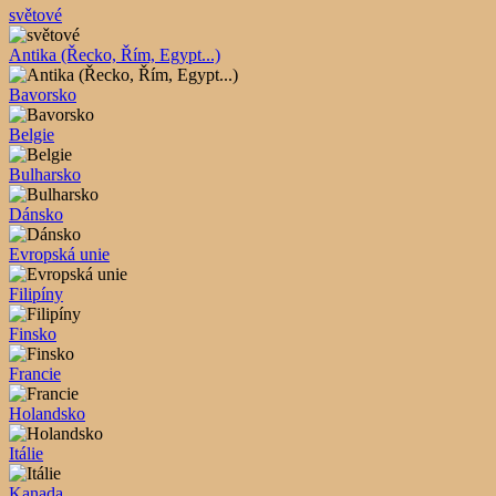
světové
Antika (Řecko, Řím, Egypt...)
Bavorsko
Belgie
Bulharsko
Dánsko
Evropská unie
Filipíny
Finsko
Francie
Holandsko
Itálie
Kanada