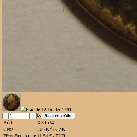
ks
Kód:
KE1534
Cena:
266 Kč / CZK
Přepočtená cena:
11,54 € / EUR