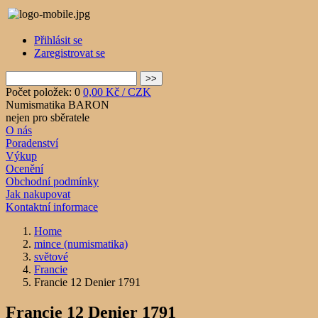
Přihlásit se
Zaregistrovat se
Počet položek: 0
0,00 Kč / CZK
Numismatika BARON
nejen pro sběratele
O nás
Poradenství
Výkup
Ocenění
Obchodní podmínky
Jak nakupovat
Kontaktní informace
Home
mince (numismatika)
světové
Francie
Francie 12 Denier 1791
Francie 12 Denier 1791