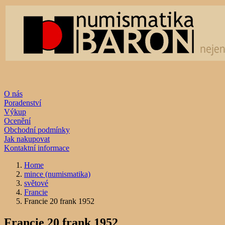
O nás
Poradenství
Výkup
Ocenění
Obchodní podmínky
Jak nakupovat
Kontaktní informace
Home
mince (numismatika)
světové
Francie
Francie 20 frank 1952
Francie 20 frank 1952