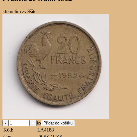
kliknutím zvětšíte
ks
Kód:
LA4188
Cena:
28 Kč / CZK