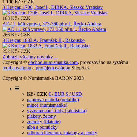
1 190 Kč / CZK
3 Krejcar, 1706, Josef I., DIRKA, Slezsko Vratislav
168 Kč / CZK
AE-11, kůň vpravo, 373-360 př.n.l., Řecko Abdera
266 Kč / CZK
3 Krejcar, 1833 A, František II., Rakousko
252 Kč / CZK
Zobrazit všechny novinky ...
Copyright ©
obchod.numismatika.com
,
provozováno na systému
tvorba e-shopu
a
pronájem e-shopu
Shop5.cz
Copyright © Numismatika BARON 2023
Kč / CZK
€ / EUR
$ / USD
papírová platidla (notafilie)
mince (numismatika)
vyznamenání, řády (faleristika)
plakety, žetony
známky (filatelie)
alba a pomůcky
odborná literatura, katalogy a ceníky