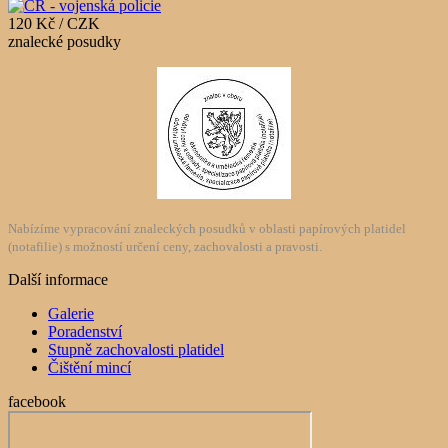
120 Kč / CZK
znalecké posudky
Nabízíme vypracování znaleckých posudků v oblasti papírových platidel
(notafilie) s možností určení ceny, zachovalosti a pravosti.
Další informace
Galerie
Poradenství
Stupně zachovalosti platidel
Čištění mincí
facebook