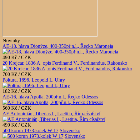
Novinky
AE-18, hlava Dionýze, 400-350př.n.l., Řecko Maroneia
490 Kč / CZK
20 Krejcar, 1836 A, opis Ferdinand V., Ferdinandus, Rakousko
700 Kč / CZK
Poltura, 1696, Leopold I., Uhry
182 Kč / CZK
AE-16, hlava Apolla, 200př.n.l., Řecko Odessos
560 Kč / CZK
AE Antoninián, Tiberias I., Laetitia, Řím-císařství
490 Kč / CZK
500 korun 1973,kolek W 17,Slovensko