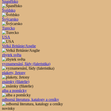
Španělsko
Švédsko
Švýcarsko
Turecko
USA
Velká Británie/Anglie
zbytek světa
vyznamenání, řády (faleristika)
plakety, žetony
známky (filatelie)
alba a pomůcky
odborná literatura, katalogy a ceníky
novinky