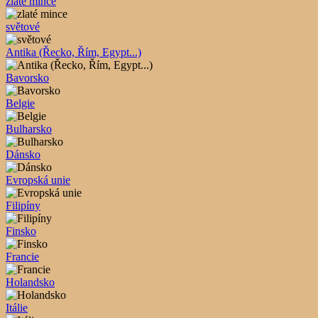
zlaté mince
světové
Antika (Řecko, Řím, Egypt...)
Bavorsko
Belgie
Bulharsko
Dánsko
Evropská unie
Filipíny
Finsko
Francie
Holandsko
Itálie