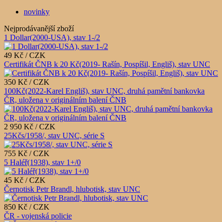
novinky
Nejprodávanější zboží
1 Dollar(2000-USA), stav 1-/2
49 Kč / CZK
Certifikát ČNB k 20 Kč(2019- Rašín, Pospíšil, Engliš), stav UNC
350 Kč / CZK
100Kč(2022-Karel Engliš), stav UNC, druhá pamětní bankovka
ČR, uložena v originálním balení ČNB
2 950 Kč / CZK
25Kčs/1958/, stav UNC, série S
755 Kč / CZK
5 Haléř(1938), stav 1+/0
45 Kč / CZK
Černotisk Petr Brandl, hlubotisk, stav UNC
850 Kč / CZK
ČR - vojenská policie