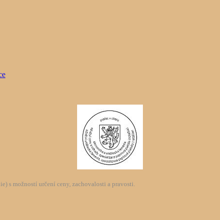
) s možností určení ceny, zachovalosti a pravosti.