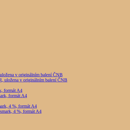
uložena v originálním balení ČNB
, formát A4
ark, 4 %, formát A4