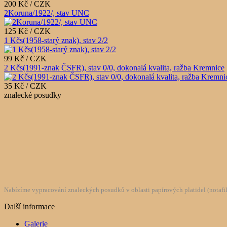
200 Kč / CZK
2Koruna/1922/, stav UNC
125 Kč / CZK
1 Kčs(1958-starý znak), stav 2/2
99 Kč / CZK
2 Kčs(1991-znak ČSFR), stav 0/0, dokonalá kvalita, ražba Kremnice
35 Kč / CZK
znalecké posudky
Nabízíme vypracování znaleckých posudků v oblasti papírových platidel (notafilie
Další informace
Galerie