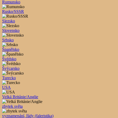
Rumunsko
Rusko/SSSR
Slezsko
Slovensko
Srbsko
Španělsko
Švédsko
Švýcarsko
Turecko
USA
Velká Británie/Anglie
zbytek světa
vyznamenání, řády (faleristika)