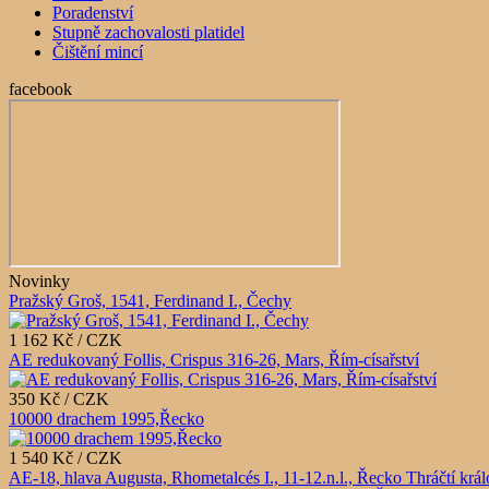
Poradenství
Stupně zachovalosti platidel
Čištění mincí
facebook
Novinky
Pražský Groš, 1541, Ferdinand I., Čechy
1 162 Kč / CZK
AE redukovaný Follis, Crispus 316-26, Mars, Řím-císařství
350 Kč / CZK
10000 drachem 1995,Řecko
1 540 Kč / CZK
AE-18, hlava Augusta, Rhometalcés I., 11-12.n.l., Řecko Thráčtí krá