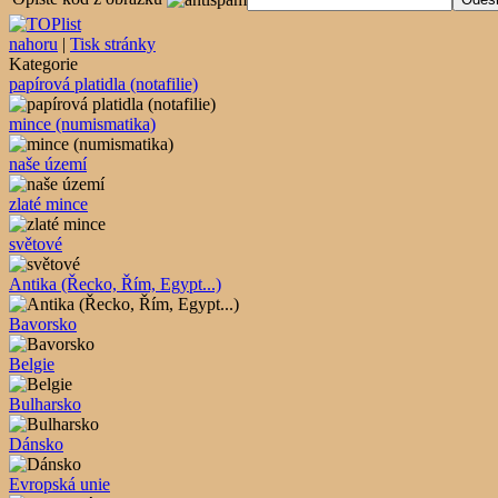
nahoru
|
Tisk stránky
Kategorie
papírová platidla (notafilie)
mince (numismatika)
naše území
zlaté mince
světové
Antika (Řecko, Řím, Egypt...)
Bavorsko
Belgie
Bulharsko
Dánsko
Evropská unie