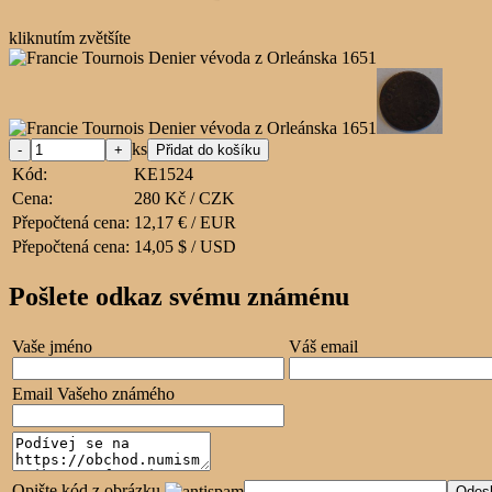
kliknutím zvětšíte
ks
Kód:
KE1524
Cena:
280 Kč / CZK
Přepočtená cena:
12,17 € / EUR
Přepočtená cena:
14,05 $ / USD
Pošlete odkaz svému známénu
Vaše jméno
Váš email
Email Vašeho známého
Opište kód z obrázku