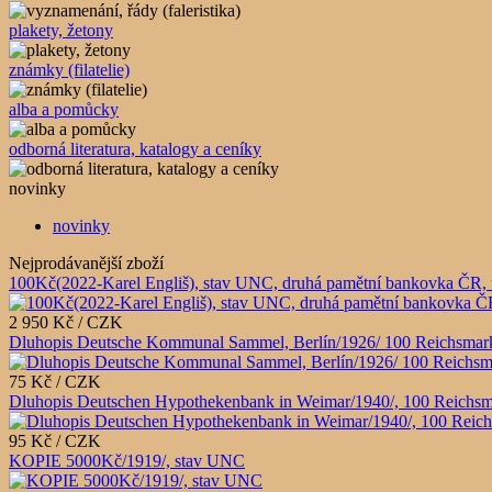
plakety, žetony
známky (filatelie)
alba a pomůcky
odborná literatura, katalogy a ceníky
novinky
novinky
Nejprodávanější zboží
100Kč(2022-Karel Engliš), stav UNC, druhá pamětní bankovka ČR, 
2 950 Kč / CZK
Dluhopis Deutsche Kommunal Sammel, Berlín/1926/ 100 Reichsmark
75 Kč / CZK
Dluhopis Deutschen Hypothekenbank in Weimar/1940/, 100 Reichsm
95 Kč / CZK
KOPIE 5000Kč/1919/, stav UNC