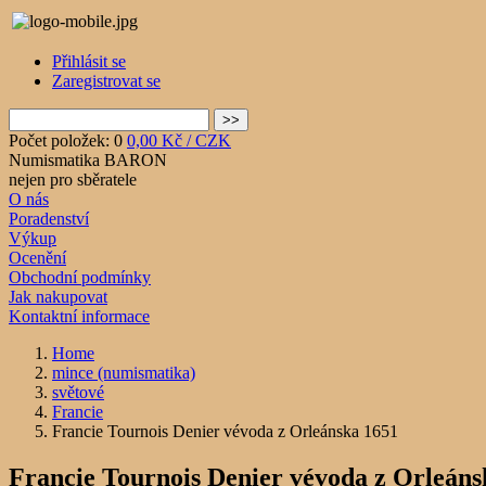
Přihlásit se
Zaregistrovat se
Počet položek: 0
0,00 Kč / CZK
Numismatika BARON
nejen pro sběratele
O nás
Poradenství
Výkup
Ocenění
Obchodní podmínky
Jak nakupovat
Kontaktní informace
Home
mince (numismatika)
světové
Francie
Francie Tournois Denier vévoda z Orleánska 1651
Francie Tournois Denier vévoda z Orleáns