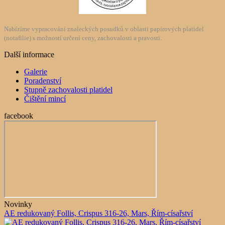
Nabízíme vypracování znaleckých posudků v oblasti papírových platidel
(notafilie) s možností určení ceny, zachovalosti a pravosti.
Další informace
Galerie
Poradenství
Stupně zachovalosti platidel
Čištění mincí
facebook
Novinky
AE redukovaný Follis, Crispus 316-26, Mars, Řím-císařství