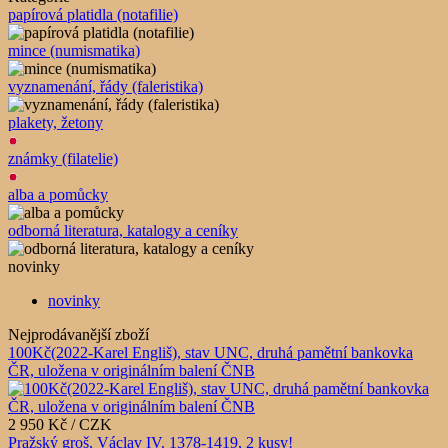
papírová platidla (notafilie)
mince (numismatika)
vyznamenání, řády (faleristika)
plakety, žetony
známky (filatelie)
alba a pomůcky
odborná literatura, katalogy a ceníky
novinky
novinky
Nejprodávanější zboží
100Kč(2022-Karel Engliš), stav UNC, druhá pamětní bankovka
ČR, uložena v originálním balení ČNB
2 950 Kč / CZK
Pražský groš, Václav IV. 1378-1419, 2 kusy!