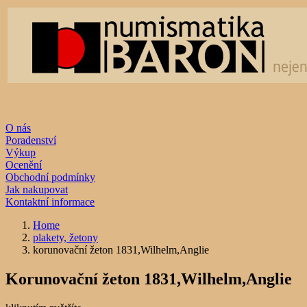
O nás
Poradenství
Výkup
Ocenění
Obchodní podmínky
Jak nakupovat
Kontaktní informace
Home
plakety, žetony
korunovační žeton 1831,Wilhelm,Anglie
Korunovační žeton 1831,Wilhelm,Anglie