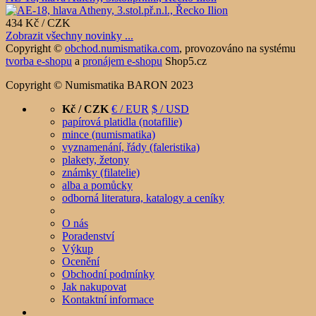
434 Kč / CZK
Zobrazit všechny novinky ...
Copyright ©
obchod.numismatika.com
,
provozováno na systému
tvorba e-shopu
a
pronájem e-shopu
Shop5.cz
Copyright © Numismatika BARON 2023
Kč / CZK
€ / EUR
$ / USD
papírová platidla (notafilie)
mince (numismatika)
vyznamenání, řády (faleristika)
plakety, žetony
známky (filatelie)
alba a pomůcky
odborná literatura, katalogy a ceníky
O nás
Poradenství
Výkup
Ocenění
Obchodní podmínky
Jak nakupovat
Kontaktní informace