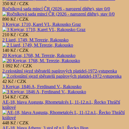
350 Kč / CZK
Ročníková sada mincí ČR (2026 - narození dítěte), stav 0/0
890 Kč / CZK
3 Krejcar, 1710, Karel VI., Rakousko Graz
210 Kč / CZK
2 Liard, 1749, M.Terezie, Rakousko
140 Kč / CZK
20 Krejcar, 1768, M. Terezie, Rakousko
1 092 Kč / CZK
2.celostátní sjezd sběratelů papírových platidel-1972-vstupenka
42 Kč / CZK
3 Krejcar, 1846 A, Ferdinand V., Rakousko
154 Kč / CZK
AE-18, hlava Augusta, Rhometalcés I., 11-12.n.l., Řecko Thráčtí
králové
448 Kč / CZK
AE-18, hlava Atheny, 3.stol.př.n.l., Řecko Ilion