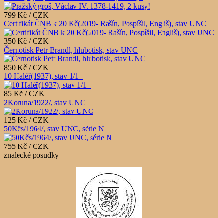
799 Kč / CZK
Certifikát ČNB k 20 Kč(2019- Rašín, Pospíšil, Engliš), stav UNC
350 Kč / CZK
Černotisk Petr Brandl, hlubotisk, stav UNC
850 Kč / CZK
10 Haléř(1937), stav 1/1+
85 Kč / CZK
2Koruna/1922/, stav UNC
125 Kč / CZK
50Kčs/1964/, stav UNC, série N
755 Kč / CZK
znalecké posudky