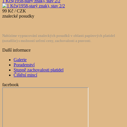
1 Kčs(1958-starý znak), stav 2/2
99 Kč / CZK
znalecké posudky
Nabízíme vypracování znaleckých posudků v oblasti papírových platidel
(notafilie) s možností určení ceny, zachovalosti a pravosti.
Další informace
Galerie
Poradenství
Stupně zachovalosti platidel
Čištění mincí
facebook