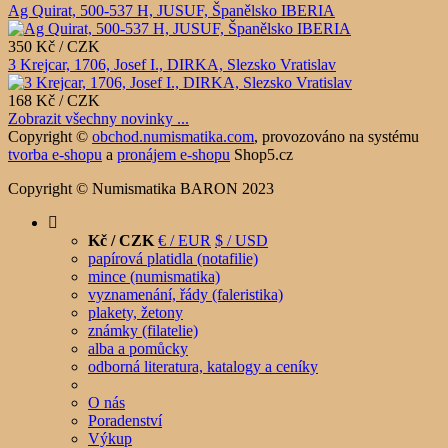
Ag Quirat, 500-537 H, JUSUF, Španělsko IBERIA
350 Kč / CZK
3 Krejcar, 1706, Josef I., DIRKA, Slezsko Vratislav
168 Kč / CZK
Zobrazit všechny novinky ...
Copyright ©
obchod.numismatika.com
,
provozováno na systému
tvorba e-shopu
a
pronájem e-shopu
Shop5.cz
Copyright © Numismatika BARON 2023
Kč / CZK
€ / EUR
$ / USD
papírová platidla (notafilie)
mince (numismatika)
vyznamenání, řády (faleristika)
plakety, žetony
známky (filatelie)
alba a pomůcky
odborná literatura, katalogy a ceníky
O nás
Poradenství
Výkup