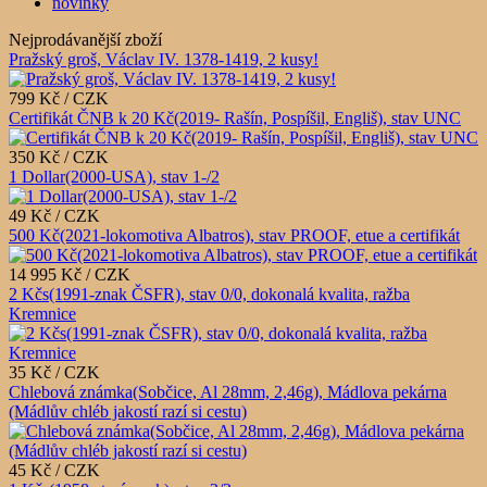
novinky
Nejprodávanější zboží
Pražský groš, Václav IV. 1378-1419, 2 kusy!
799 Kč / CZK
Certifikát ČNB k 20 Kč(2019- Rašín, Pospíšil, Engliš), stav UNC
350 Kč / CZK
1 Dollar(2000-USA), stav 1-/2
49 Kč / CZK
500 Kč(2021-lokomotiva Albatros), stav PROOF, etue a certifikát
14 995 Kč / CZK
2 Kčs(1991-znak ČSFR), stav 0/0, dokonalá kvalita, ražba
Kremnice
35 Kč / CZK
Chlebová známka(Sobčice, Al 28mm, 2,46g), Mádlova pekárna
(Mádlův chléb jakostí razí si cestu)
45 Kč / CZK