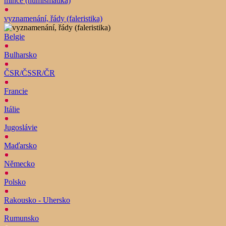
mince (numismatika)
vyznamenání, řády (faleristika)
Belgie
Bulharsko
ČSR/ČSSR/ČR
Francie
Itálie
Jugoslávie
Maďarsko
Německo
Polsko
Rakousko - Uhersko
Rumunsko