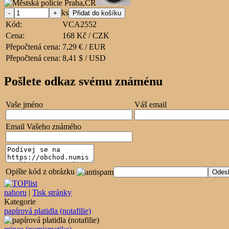
ks
Kód:
VCA2552
Cena:
168 Kč / CZK
Přepočtená cena:
7,29 € / EUR
Přepočtená cena:
8,41 $ / USD
Pošlete odkaz svému známénu
Vaše jméno
Váš email
Email Vašeho známého
Opište kód z obrázku
nahoru
|
Tisk stránky
Kategorie
papírová platidla (notafilie)