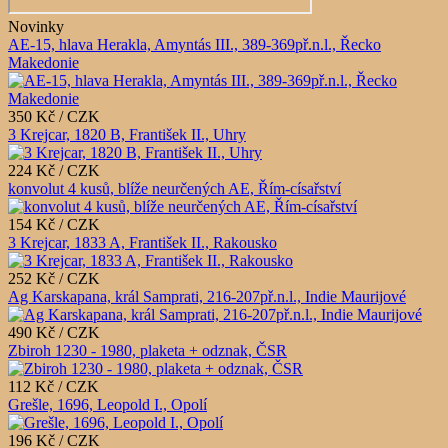
Novinky
AE-15, hlava Herakla, Amyntás III., 389-369př.n.l., Řecko
Makedonie
350 Kč / CZK
3 Krejcar, 1820 B, František II., Uhry
224 Kč / CZK
konvolut 4 kusů, blíže neurčených AE, Řím-císařství
154 Kč / CZK
3 Krejcar, 1833 A, František II., Rakousko
252 Kč / CZK
Ag Karskapana, král Samprati, 216-207př.n.l., Indie Maurijové
490 Kč / CZK
Zbiroh 1230 - 1980, plaketa + odznak, ČSR
112 Kč / CZK
Grešle, 1696, Leopold I., Opolí
196 Kč / CZK