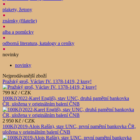
plakety, žetony
známky (filatelie)
alba a pomůcky
odborná literatura, katalogy a ceníky
novinky
novinky
Nejprodávanější zboží
Pražský groš, Václav IV. 1378-1419, 2 kusy!
799 Kč / CZK
100Kč(2022-Karel Engliš), stav UNC, druhá pamětní bankovka
ČR, uložena v originálním balení ČNB
2 950 Kč / CZK
100Kč(2019-Alois Rašín), stav UNC, první pamětní bankovka ČR,
uložena v originálním balení ČNB