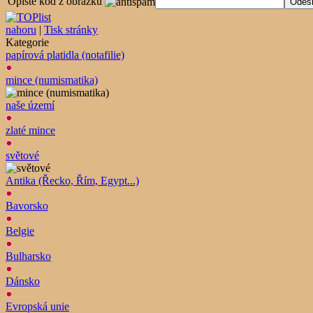
Opište kód z obrázku
nahoru
|
Tisk stránky
Kategorie
papírová platidla (notafilie)
mince (numismatika)
naše území
zlaté mince
světové
Antika (Řecko, Řím, Egypt...)
Bavorsko
Belgie
Bulharsko
Dánsko
Evropská unie