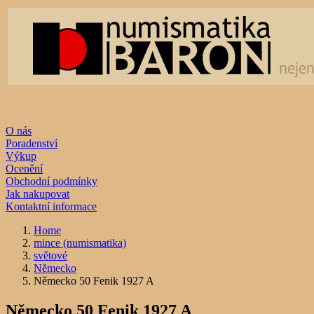
O nás
Poradenství
Výkup
Ocenění
Obchodní podmínky
Jak nakupovat
Kontaktní informace
Home
mince (numismatika)
světové
Německo
Německo 50 Fenik 1927 A
Německo 50 Fenik 1927 A