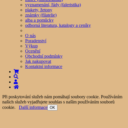
vyznamenání, řády (faleristika)
plakety, žetony
známky (filatelie)
alba a pomůcky
odborná literatura, katalogy a ceníky
O nás
Poradenství
Výkup
Ocenění
Obchodní podmínky
Jak nakupovat
Kontaktní informace
Při poskytování služeb nám pomáhají soubory cookie. Používáním
našich služeb vyjadřujete souhlas s naším používáním souborů
cookie.
Další informace