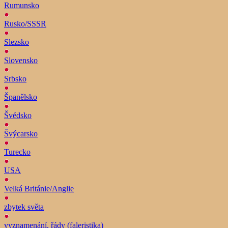
Rumunsko
Rusko/SSSR
Slezsko
Slovensko
Srbsko
Španělsko
Švédsko
Švýcarsko
Turecko
USA
Velká Británie/Anglie
zbytek světa
vyznamenání, řády (faleristika)