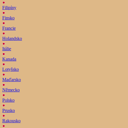
Filipíny
Finsko
Francie
Holandsko
Itálie
Kanada
Lotyšsko
Maďarsko
Německo
Polsko
Prusko
Rakousko