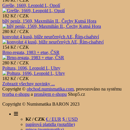
196 Kč / CZK
Grešle, 1669, Leopold I., Opolí
182 Kč / CZK
bílý peníz, 1569, Maxmilián II., Čechy Kutná Hora
280 Kč / CZK
konvolut 4 kusů, blíže neurčených AE, Řím-císařství
154 Kč / CZK
Brno-regata, 1983 + etue, ČSR
280 Kč / CZK
Poltura, 1696, Leopold I., Uhry
182 Kč / CZK
Zobrazit všechny novinky ...
Copyright ©
obchod.numismatika.com
,
provozováno na systému
tvorba e-shopu
a
pronájem e-shopu
Shop5.cz
Copyright © Numismatika BARON 2023
Kč / CZK
€ / EUR
$ / USD
papírová platidla (notafilie)
mince (numismatika)