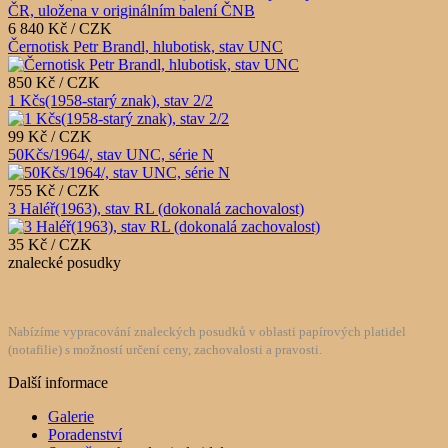
6 840 Kč / CZK
Černotisk Petr Brandl, hlubotisk, stav UNC
850 Kč / CZK
1 Kčs(1958-starý znak), stav 2/2
99 Kč / CZK
50Kčs/1964/, stav UNC, série N
755 Kč / CZK
3 Haléř(1963), stav RL (dokonalá zachovalost)
35 Kč / CZK
znalecké posudky
Nabízíme vypracování znaleckých posudků v oblasti papírových platidel
(notafilie) s možností určení ceny, zachovalosti a pravosti.
Další informace
Galerie
Poradenství